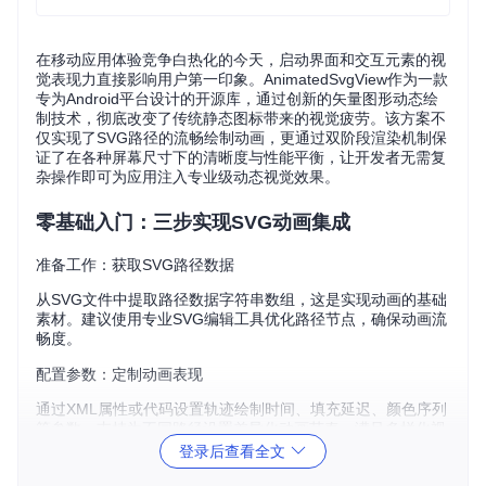
在移动应用体验竞争白热化的今天，启动界面和交互元素的视
觉表现力直接影响用户第一印象。AnimatedSvgView作为一款
专为Android平台设计的开源库，通过创新的矢量图形动态绘
制技术，彻底改变了传统静态图标带来的视觉疲劳。该方案不
仅实现了SVG路径的流畅绘制动画，更通过双阶段渲染机制保
证了在各种屏幕尺寸下的清晰度与性能平衡，让开发者无需复
杂操作即可为应用注入专业级动态视觉效果。
零基础入门：三步实现SVG动画集成
准备工作：获取SVG路径数据
从SVG文件中提取路径数据字符串数组，这是实现动画的基础
素材。建议使用专业SVG编辑工具优化路径节点，确保动画流
畅度。
配置参数：定制动画表现
通过XML属性或代码设置轨迹绘制时间、填充延迟、颜色序列
等参数，支持为不同路径设置差异化动画节奏，满足多样化视
觉需求。
登录后查看全文
启动动画：一行代码激活效果