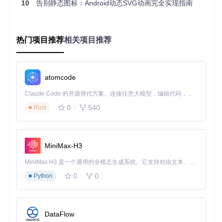
10
告别静态图标：Android动态SVG动画完全实现指南
安装包体
增加500KB+
仅增加30KB
积
高（多帧位
内存占用
低（矢量路径计算）
热门项目推荐
相关项目推荐
图）
缩放适应
模糊失真
无损清晰
性
atomcode
需制作多套资
单一SVG文件 + 参数配
开发效率
源
置
Claude Code 的开源替代方案。连接任意大模型，编辑代码，运行命令，自动验证 — 全自动执行。用 Rust 构建，极致性能。 ｜ An open-source alternative to Claude Code. Connect any LLM, edit code, run commands, and verify changes — autonomously. Built in Rust for speed. Get Started
动画灵活
固定帧顺序
动态参数可调
0
540
Rust
性
实战应用场景全解析
MiniMax-H3
品牌形象展示
MiniMax H3 是一个通用的全模态生成系统。它支持对由文本、图像、视频和音频组成的多模态上下文进行统一理解，并能生成分辨率高达 2K、时长可达 15 秒的带原生立体声音频的视频。得益于面向任务泛化的系统设计，H3 在预训练阶段就已具备广泛的多模态上下文理解与生成能力，能够出色地执行复杂的多模态指令。
将企业Logo的SVG路径转化为动态绘制效果，应用于启动界
0
0
Python
面可显著提升品牌记忆点。推荐配置较长的
traceTime
参数，
让用户清晰感知图形构成。
交互反馈系统
DataFlow
为按钮、图标等UI元素添加SVG动画反馈，如点击时的路径重