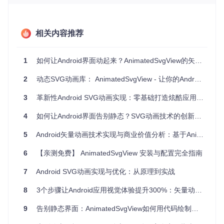
在布局文件中添加AnimatedSvgView组件，通过
start()
方法
启动动画。完整示例可参考
demo模块代码
中的实现方式。
相关内容推荐
1
如何让Android界面动起来？AnimatedSvgView的矢量动画解决方案
核心原理拆解：双阶段动画渲染机制
2
动态SVG动画库： AnimatedSvgView - 让你的Android应用更具视觉魅力！
轨迹追踪技术
采用路径段逐帧绘制算法，模拟手绘效果。系统会自动计算路
3
革新性Android SVG动画实现：零基础打造炫酷应用视觉效果
径长度并分配绘制时间，确保线条流畅自然。通过调整
trace
Time
参数可控制整体绘制速度，实现从快速勾勒到细腻描绘的
4
如何让Android界面告别静态？SVG动画技术的创新应用
多种风格。
5
Android矢量动画技术实现与商业价值分析：基于AnimatedSvgView的性能优化方案
颜色填充策略
6
【亲测免费】 AnimatedSvgView 安装与配置完全指南
在轨迹绘制完成后启动填充动画，支持从透明到实色的平滑过
渡。填充开始时机可通过
fillStart
参数精确控制，实现轨迹
7
Android SVG动画实现与优化：从原理到实战
与填充的无缝衔接或刻意延迟的层次感。
8
3个步骤让Android应用视觉体验提升300%：矢量动画实现指南
性能对比：SVG动画 vs 传统方案
9
告别静态界面：AnimatedSvgView如何用代码绘制流畅矢量动画
评估维度
传统帧动画
AnimatedSvgView方案