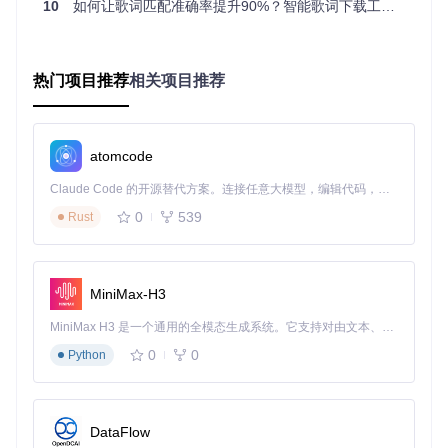
10
如何让歌词匹配准确率提升90%？智能歌词下载工具的全方位解决方案
批量处理：10分钟完成千首歌词下载⚡
面对庞大的音乐库，手动下载歌词耗时费力。
ZonyLrcTools
热门项目推荐
相关项目推荐
X
提供高效批量处理功能：
# 批量下载文件夹内所有歌词
atomcode
dotnet run --project src/ZonyLrcTools.Cli -- download -d 
歌词乱码快速修复方案
Claude Code 的开源替代方案。连接任意大模型，编辑代码，运行命令，自动验证 — 全自动执行。用 Rust 构建，极致性能。 ｜ An open-source alternative to Claude Code. Connect any LLM, edit code, run commands, and verify changes — autonomously. Built in Rust for speed. Get Started
0
539
Rust
若出现歌词乱码问题，可通过以下步骤解决：
检查配置文件中的
fileEncoding
参数
确保设置为
utf-8
编码
MiniMax-H3
删除已下载的乱码歌词文件后重新下载
MiniMax H3 是一个通用的全模态生成系统。它支持对由文本、图像、视频和音频组成的多模态上下文进行统一理解，并能生成分辨率高达 2K、时长可达 15 秒的带原生立体声音频的视频。得益于面向任务泛化的系统设计，H3 在预训练阶段就已具备广泛的多模态上下文理解与生成能力，能够出色地执行复杂的多模态指令。
个性化配置：打造专属歌词体验⚙️
0
0
Python
通过
src/ZonyLrcTools.Cli/config.yaml
文件可实现深度
定制：
DataFlow
参数
说明
可选值