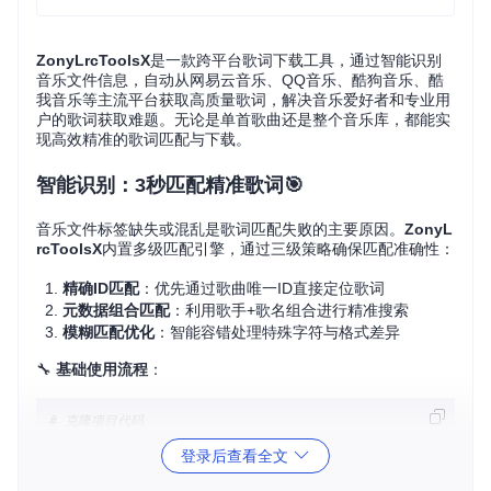
ZonyLrcToolsX
是一款跨平台歌词下载工具，通过智能识别
音乐文件信息，自动从网易云音乐、QQ音乐、酷狗音乐、酷
我音乐等主流平台获取高质量歌词，解决音乐爱好者和专业用
户的歌词获取难题。无论是单首歌曲还是整个音乐库，都能实
现高效精准的歌词匹配与下载。
智能识别：3秒匹配精准歌词🎯
音乐文件标签缺失或混乱是歌词匹配失败的主要原因。
ZonyL
rcToolsX
内置多级匹配引擎，通过三级策略确保匹配准确性：
精确ID匹配
：优先通过歌曲唯一ID直接定位歌词
元数据组合匹配
：利用歌手+歌名组合进行精准搜索
模糊匹配优化
：智能容错处理特殊字符与格式差异
🔧
基础使用流程
：
# 克隆项目代码
git 
clone
登录后查看全文
cd
 ZonyLrcToolsX
