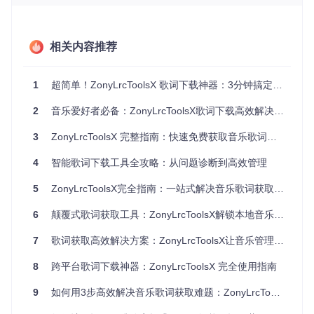
# 编译项目
相关内容推荐
ZonyLrcToolsX命令行操作界面：展示网易云音乐扫码登录流
程与歌词下载进度
1
超简单！ZonyLrcToolsX 歌词下载神器：3分钟搞定音乐库歌词整理 🎵
多平台聚合：一站式获取四大音乐源歌词📡
2
音乐爱好者必备：ZonyLrcToolsX歌词下载高效解决方案
传统歌词工具往往局限于单一平台，导致部分歌曲无法获取歌
3
ZonyLrcToolsX 完整指南：快速免费获取音乐歌词的终极解决方案
词。
ZonyLrcToolsX
整合四大主流音乐平台资源，用户可自
由配置优先级：
4
智能歌词下载工具全攻略：从问题诊断到高效管理
平台
特点
适用场景
5
ZonyLrcToolsX完全指南：一站式解决音乐歌词获取难题
网易云音乐
歌词库丰富，支持翻译
华语流行音乐
6
颠覆式歌词获取工具：ZonyLrcToolsX解锁本地音乐库完整体验
QQ音乐
独家版权内容多
最新流行歌曲
7
歌词获取高效解决方案：ZonyLrcToolsX让音乐管理不再繁琐
酷狗音乐
歌词格式完整
经典老歌
8
跨平台歌词下载神器：ZonyLrcToolsX 完全使用指南
酷我音乐
音效歌词支持
演唱会现场版
9
如何用3步高效解决音乐歌词获取难题：ZonyLrcToolsX全面使用指南
⚠️
注意事项
：部分平台需要登录才能获取完整歌词，建议通过
扫码方式完成验证。