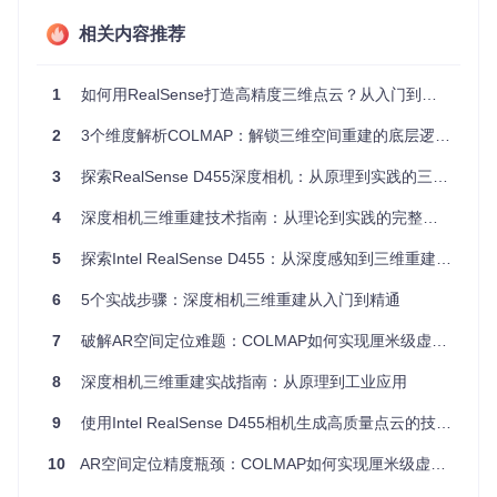
给定相机投影矩阵 ( P ) 和图像点 ( x )，三维点 ( X ) 需满足透
视投影关系 ( x = P X )。对于多视图情况，我们可以构建超定
相关内容推荐
方程组求解最优三维点。COLMAP采用SVD分解方法求解该方
程组，核心实现如下：
1
如何用RealSense打造高精度三维点云？从入门到实践的完整指南
Eigen::Matrix4d A;

2
3个维度解析COLMAP：解锁三维空间重建的底层逻辑与行业价值
A.
row
(
0
) = 
cam_point1
(
0
) * cam1_from_world.
row
(
2
) - cam1_
A.
row
(
1
) = 
cam_point1
(
1
) * cam1_from_world.
row
(
2
) - cam1_
3
探索RealSense D455深度相机：从原理到实践的三维点云生成全攻略
A.
row
(
2
) = 
cam_point2
(
0
) * cam2_from_world.
row
(
2
) - cam2_
A.
row
(
3
) = 
cam_point2
(
1
) * cam2_from_world.
row
(
2
) - cam2_
4
深度相机三维重建技术指南：从理论到实践的完整路径
Eigen::JacobiSVD<Eigen::Matrix4d> 
svd
(A, Eigen::ComputeFu
5
探索Intel RealSense D455：从深度感知到三维重建的实践指南
Eigen::Vector4d xyz_homogeneous = svd.
matrixV
().
col
(
3
);

Eigen::Vector3d xyz = xyz_homogeneous.
head
<
3
>() / 
xyz_hom
6
5个实战步骤：深度相机三维重建从入门到精通
这段代码来自[src/colmap/geometry/triangulation.cc]，通过构
7
破解AR空间定位难题：COLMAP如何实现厘米级虚实融合
建4×4矩阵并进行SVD分解，取右奇异矩阵的最后一列作为齐
次解，经透视除法得到三维坐标。这种方法能够有效处理噪声
8
深度相机三维重建实战指南：从原理到工业应用
数据，提供数值稳定的最小二乘解。
9
使用Intel RealSense D455相机生成高质量点云的技术实践
多视图三角化的优化策略
10
AR空间定位精度瓶颈：COLMAP如何实现厘米级虚实融合
当存在超过两个视图的观测数据时，COLMAP采用加权最小二
乘方法进一步优化结果。核心思想是根据不同视图的观测质量