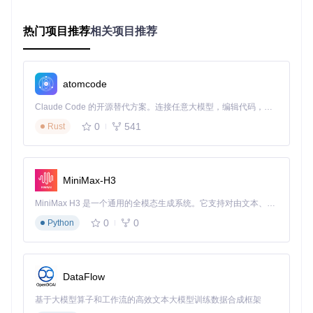
分配不同权重，距离相机较近的观测赋予更高权重。这种多视
图融合策略显著提升了空间点云的重建精度。
热门项目推荐
相关项目推荐
实现：COLMAP中的相机位姿估计与三角化流
程
atomcode
COLMAP将三角化技术与相机位姿估计紧密结合，形成完整的
Claude Code 的开源替代方案。连接任意大模型，编辑代码，运行命令，自动验证 — 全自动执行。用 Rust 构建，极致性能。 ｜ An open-source alternative to Claude Code. Connect any LLM, edit code, run commands, and verify changes — autonomously. Built in Rust for speed. Get Started
三维重建流水线。在增量式SfM流程中，三角化作为关键步骤
紧随图像注册之后，为新观测到的特征点生成三维坐标。
0
541
Rust
三角化模块核心组件
COLMAP的三角化功能主要通过以下组件实现：
MiniMax-H3
TriangulationEstimator
：定义三角化估计算法接口，支持
MiniMax H3 是一个通用的全模态生成系统。它支持对由文本、图像、视频和音频组成的多模态上下文进行统一理解，并能生成分辨率高达 2K、时长可达 15 秒的带原生立体声音频的视频。得益于面向任务泛化的系统设计，H3 在预训练阶段就已具备广泛的多模态上下文理解与生成能力，能够出色地执行复杂的多模态指令。
多视图三角化和残差计算
EstimateTriangulation
：集成RANSAC算法的鲁棒估计
0
0
Python
器，处理外点干扰
深度与角度约束检查
：确保三角化点的几何合理性
关键实现流程
DataFlow
if
 (point_data.
size
() == 
2
) {

// 两视图三角化
基于大模型算子和工作流的高效文本大模型训练数据合成框架
  M_t xyz;
