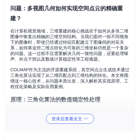
问题：多视图几何如何实现空间点云的精确重
建？
在计算机视觉领域，三维重建的核心挑战在于如何从多张二维
图像中恢复出精确的三维空间结构。当我们面对一组不同视角
下的图像时，即使已经通过特征匹配建立了图像间的对应关
系，如何将这些二维点转化为可靠的三维坐标仍然是一个复杂
的问题。这一过程不仅需要解决几何一致性问题，还要处理噪
声、外点干扰以及数值计算稳定性等工程难题。
COLMAP作为主流的开源重建系统，其空间点云生成技术通过
三角化算法实现了从二维匹配点到三维结构的转化。本文将围
绕这一核心技术，从问题本质出发，深入解析其实现原理、工
程优化策略及实际应用案例。
原理：三角化算法的数值稳定性处理
三角化算法的本质是利用多视图几何约束求解三维空间点坐
标。在COLMAP中，这一过程通过严谨的数值计算方法确保结
登录后查看全文
果的稳定性和准确性。
投影几何基础与超定方程组构建