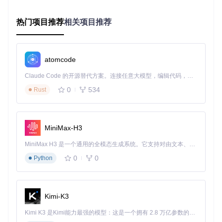
系统利用上下文信息进行整体理解。例如，在识别代码时，系
统会结合编程语言的语法规则来纠正识别错误，提高准确率。
热门项目推荐
相关项目推荐
核心实现代码
以下是智能转录系统的核心实现，采用流式处理方式优化内存
使用：
atomcode
Claude Code 的开源替代方案。连接任意大模型，编辑代码，运行命令，自动验证 — 全自动执行。用 Rust 构建，极致性能。 ｜ An open-source alternative to Claude Code. Connect any LLM, edit code, run commands, and verify changes — autonomously. Built in Rust for speed. Get Started
import
import
0
534
Rust
from
 anthropic 
import
from
 PIL 
import
 Image

client = Anthropic()

MiniMax-H3
MODEL_NAME = 
"claude-3-opus-20240229"
MiniMax H3 是一个通用的全模态生成系统。它支持对由文本、图像、视频和音频组成的多模态上下文进行统一理解，并能生成分辨率高达 2K、时长可达 15 秒的带原生立体声音频的视频。得益于面向任务泛化的系统设计，H3 在预训练阶段就已具备广泛的多模态上下文理解与生成能力，能够出色地执行复杂的多模态指令。
def
stream_image_to_base64
(
image_path, chunk_size=
4096
):

0
0
Python
"""流式处理图像文件并转换为base64编码"""
with
open
(image_path, 
"rb"
) 
as
 image_file:

while
True
:

            chunk = image_file.read(chunk_size)

if
not
 chunk:

Kimi-K3
break
Kimi K3 是Kimi能力最强的模型：这是一个拥有 2.8 万亿参数的混合专家（MoE）模型，具备原生视觉理解能力，并支持 100 万 token 的上下文窗口。
yield
 base64.b64encode(chunk).decode(
'utf-8'
)
