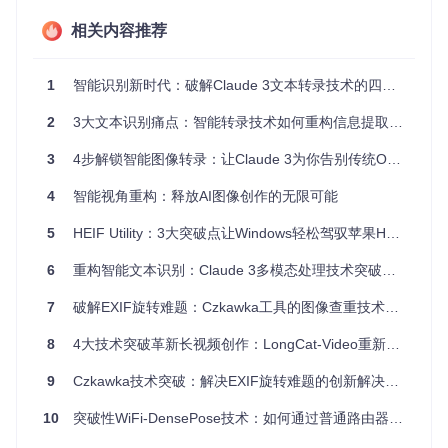
手写笔记的个性化字体、连笔和涂改给传统OCR带来巨大挑
战。特别是带有颜色标记和重点批注的课堂笔记，传统OCR往
相关内容推荐
往只能识别部分文字，且错误率极高。
1
智能识别新时代：破解Claude 3文本转录技术的四大谜题
复杂版面的区域混淆
2
3大文本识别痛点：智能转录技术如何重构信息提取流程
当图像中包含多种元素（如表格、公式、图形和文字混合排
列）时，传统OCR难以正确区分不同区域的内容类型，导致转
3
4步解锁智能图像转录：让Claude 3为你告别传统OCR烦恼
录结果结构混乱，失去原始文档的逻辑关系。
4
智能视角重构：释放AI图像创作的无限可能
技术解密：智能转录如何突破传统限制？
5
HEIF Utility：3大突破点让Windows轻松驾驭苹果HEIF图像
智能转录技术究竟有何独特之处，能够克服传统OCR的固有缺
6
重构智能文本识别：Claude 3多模态处理技术突破传统OCR局限
陷？让我们揭开其背后的技术原理，并通过核心代码示例展示
其工作机制。
7
破解EXIF旋转难题：Czkawka工具的图像查重技术革新
技术原理简析
8
4大技术突破革新长视频创作：LongCat-Video重新定义AIGC视频生成
💡
多模态理解机制
：智能转录系统结合计算机视觉与自然语言
处理技术，不仅识别字符，还能理解文本的语义和结构关系。
9
Czkawka技术突破：解决EXIF旋转难题的创新解决方案
系统首先对图像进行区域分割，识别不同类型的内容块（文
本、表格、图像等），然后针对性地应用不同的识别策略。
10
突破性WiFi-DensePose技术：如何通过普通路由器实现穿墙人体姿态追踪
💡
上下文推理能力
：与传统OCR逐字符识别不同，智能转录