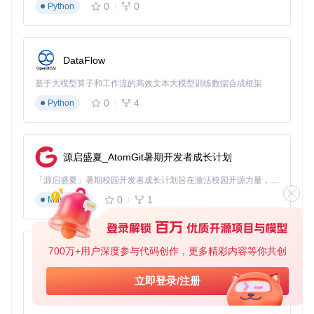
0
0
Python
def
intelligent_transcribe
(
image_path, prompt, max_tokens
"""智能转录主函数"""
# 流式编码图像
    base64_chunks = 
list
(stream_image_to_base64(image_path
DataFlow
    base64_image = 
''
.join(base64_chunks)

基于大模型算子和工作流的高效文本大模型训练数据合成框架
# 构建消息内容
    message = {

0
4
Python
"role"
: 
"user"
,

"content"
: [

            {

"type"
: 
"image"
,

源启盛夏_AtomGit暑期开发者成长计划
"source"
: {

"type"
: 
"base64"
,

「源启盛夏」暑期校园开发者成长计划旨在激活校园开源力量，通过积分激励、认证扶持、资源倾斜等形式，引导高校组织和开发者完成「入驻 — 建项目 — 做贡献 — 获认证 — 得资源」的完整闭环。无论你是想带领社团入驻平台的组织者，还是希望用代码贡献证明自己的开发者，都能在这里找到属于你的成长路径。
"media_type"
: 
"image/png"
,

0
1
Markdown
"data"
: base64_image

                }

            },

            {

700万+用户深度参与代码创作，更多精彩内容等你共创
"type"
: 
"text"
,

py-xiaozhi
"text"
: prompt

基于Python的Xiaozhi AI，适用于想要完整Xiaozhi体验而无需拥有专用硬件的用户。
            }

立即登录/注册
        ]

0
1
Python
    }
