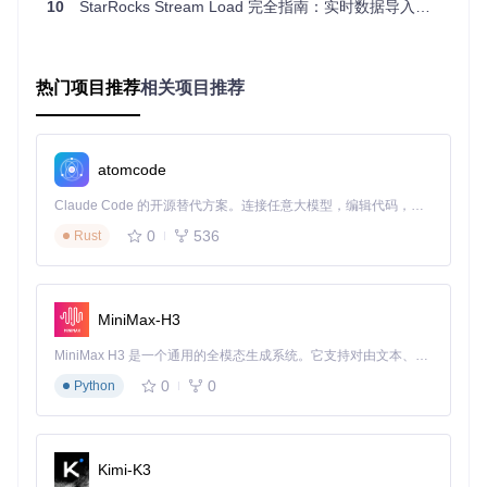
结果返回
：处理完成后，BE节点将导入结果返回给FE，F
10
StarRocks Stream Load 完全指南：实时数据导入技术解析与实践
E再将结果返回给客户端。
核心功能：Stream Load的强大能力
热门项目推荐
相关项目推荐
多格式支持
Stream Load支持多种数据格式，包括CSV、JSON等。用户
可以根据实际需求选择合适的数据格式进行导入。
atomcode
实时性保障
Claude Code 的开源替代方案。连接任意大模型，编辑代码，运行命令，自动验证 — 全自动执行。用 Rust 构建，极致性能。 ｜ An open-source alternative to Claude Code. Connect any LLM, edit code, run commands, and verify changes — autonomously. Built in Rust for speed. Get Started
0
536
Rust
Stream Load采用同步提交机制，数据一旦导入成功即可立即
查询，实现了数据的秒级可见，满足了实时分析的需求。
灵活的参数配置
MiniMax-H3
Stream Load提供了丰富的参数配置，用户可以根据数据特点
和业务需求进行灵活调整，如设置列分隔符、行分隔符、最大
MiniMax H3 是一个通用的全模态生成系统。它支持对由文本、图像、视频和音频组成的多模态上下文进行统一理解，并能生成分辨率高达 2K、时长可达 15 秒的带原生立体声音频的视频。得益于面向任务泛化的系统设计，H3 在预训练阶段就已具备广泛的多模态上下文理解与生成能力，能够出色地执行复杂的多模态指令。
错误比例等。
0
0
Python
高并发处理
Stream Load能够支持高并发的数据导入请求，通过合理的配
置，可以充分利用集群资源，提高数据导入的吞吐量。
Kimi-K3