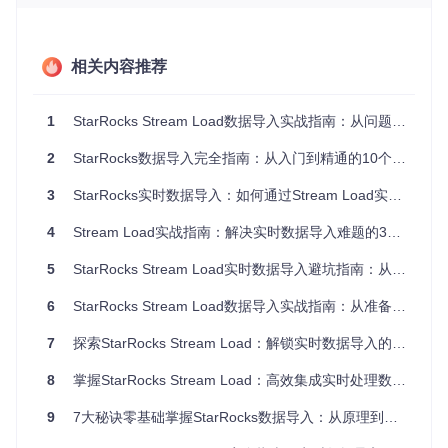
（BE）组成。FE负责元数据管理、查询优化等工作，BE负责
数据存储和计算。Stream Load的数据导入流程涉及到FE和B
E的协同工作，具体架构如图所示。
相关内容推荐
从图中可以看出，Client Application通过MySQL Protocol与FE
1
StarRocks Stream Load数据导入实战指南：从问题解决到性能优化
进行交互。当执行Stream Load时，数据首先发送到FE，FE
对数据进行解析和验证后，将其分发给相应的BE节点进行存储
2
StarRocks数据导入完全指南：从入门到精通的10个实战技巧
和处理。这种架构设计保证了Stream Load的高效性和可靠
性。
3
StarRocks实时数据导入：如何通过Stream Load实现秒级数据可见性？
Stream Load的工作原理
4
Stream Load实战指南：解决实时数据导入难题的3个创新方案
Stream Load的工作原理可以概括为以下几个步骤：
5
StarRocks Stream Load实时数据导入避坑指南：从问题排查到场景化解决方案
数据发送
：客户端通过HTTP协议将数据发送到StarRocks
6
StarRocks Stream Load数据导入实战指南：从准备到优化的全流程解析
的FE节点。
请求解析
：FE节点接收到请求后，对请求头和数据进行解
7
探索StarRocks Stream Load：解锁实时数据导入的高效实践
析，确定目标表、数据格式等信息。
数据分发
：FE根据表的分布策略，将数据分发给对应的BE
8
掌握StarRocks Stream Load：高效集成实时处理数据的实战指南
节点。
数据处理
：BE节点对接收到的数据进行处理，包括格式转
9
7大秘诀零基础掌握StarRocks数据导入：从原理到实战的高效方案
换、数据校验等，并将处理后的数据写入到存储引擎中。