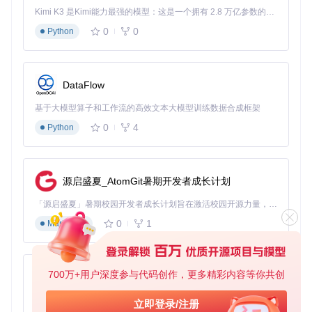
实践指南：从零开始使用Stream Load
Kimi K3 是Kimi能力最强的模型：这是一个拥有 2.8 万亿参数的混合专家（MoE）模型，具备原生视觉理解能力，并支持 100 万 token 的上下文窗口。
0
0
Python
环境准备
在使用Stream Load之前，需要确保StarRocks集群已经正常
部署和运行。同时，需要创建目标表来接收导入的数据。以下
DataFlow
是创建目标表的示例SQL：
基于大模型算子和工作流的高效文本大模型训练数据合成框架
CREATE
TABLE
 user_behavior (

0
4
Python
    user_id 
INT
NOT
NULL
,

    behavior_type STRING 
NOT
NULL
,

    behavior_time DATETIME 
NOT
NULL
,

    product_id 
INT
,

源启盛夏_AtomGit暑期开发者成长计划
    price 
DECIMAL
(
10
, 
2
)

) ENGINE
=
「源启盛夏」暑期校园开发者成长计划旨在激活校园开源力量，通过积分激励、认证扶持、资源倾斜等形式，引导高校组织和开发者完成「入驻 — 建项目 — 做贡献 — 获认证 — 得资源」的完整闭环。无论你是想带领社团入驻平台的组织者，还是希望用代码贡献证明自己的开发者，都能在这里找到属于你的成长路径。
PRIMARY
 KEY(user_id, behavior_time)

DISTRIBUTED 
BY
 HASH(user_id)

0
1
Markdown
PROPERTIES("replication_num" 
=
基础导入操作
以CSV格式数据为例，使用curl命令进行数据导入：
700万+用户深度参与代码创作，更多精彩内容等你共创
py-xiaozhi
基于Python的Xiaozhi AI，适用于想要完整Xiaozhi体验而无需拥有专用硬件的用户。
立即登录/注册
curl --location-trusted -u root: \
