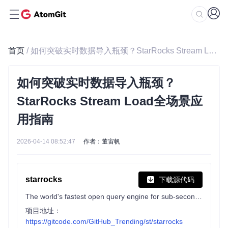
首页
/ 如何突破实时数据导入瓶颈？StarRocks Stream Load全场景应用指南
如何突破实时数据导入瓶颈？
StarRocks Stream Load全场景应
用指南
2026-04-14 08:52:47
作者：董宙帆
starrocks
下载源代码
The world's fastest open query engine for sub-second analytics both on and off the data lakehouse. With the flexibility to support nearly any scenario, StarRocks provides best-in-class performance for multi-dimensional analytics, real-time analytics, and ad-hoc queries. A Linux Foundation project.
项目地址：
https://gitcode.com/GitHub_Trending/st/starrocks