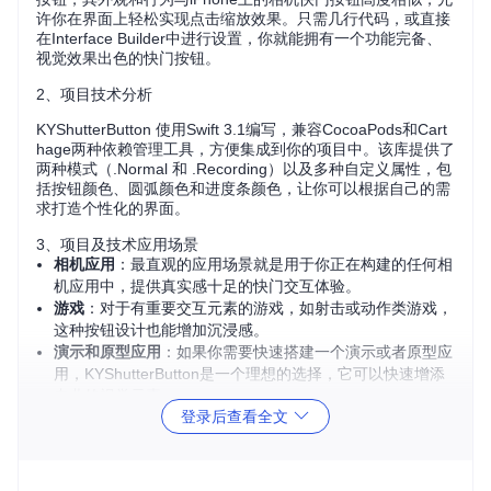
许你在界面上轻松实现点击缩放效果。只需几行代码，或直接
在Interface Builder中进行设置，你就能拥有一个功能完备、
视觉效果出色的快门按钮。
2、项目技术分析
KYShutterButton 使用Swift 3.1编写，兼容CocoaPods和Cart
hage两种依赖管理工具，方便集成到你的项目中。该库提供了
两种模式（.Normal 和 .Recording）以及多种自定义属性，包
括按钮颜色、圆弧颜色和进度条颜色，让你可以根据自己的需
求打造个性化的界面。
3、项目及技术应用场景
相机应用
：最直观的应用场景就是用于你正在构建的任何相
机应用中，提供真实感十足的快门交互体验。
游戏
：对于有重要交互元素的游戏，如射击或动作类游戏，
这种按钮设计也能增加沉浸感。
演示和原型应用
：如果你需要快速搭建一个演示或者原型应
用，KYShutterButton是一个理想的选择，它可以快速增添
专业的视觉元素。
4、项目特点
登录后查看全文
易用性
：KYShutterButton 支持Interface Builder，可以在
设计阶段直接预览效果，无需运行应用程序。
可定制性强
：提供了多样的自定义选项，包括按钮状态、颜