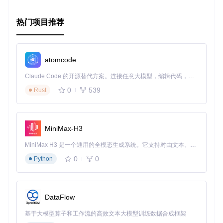
热门项目推荐
atomcode
Claude Code 的开源替代方案。连接任意大模型，编辑代码，运行命令，自动验证 — 全自动执行。用 Rust 构建，极致性能。 ｜ An open-source alternative to Claude Code. Connect any LLM, edit code, run commands, and verify changes — autonomously. Built in Rust for speed. Get Started
0
539
Rust
MiniMax-H3
MiniMax H3 是一个通用的全模态生成系统。它支持对由文本、图像、视频和音频组成的多模态上下文进行统一理解，并能生成分辨率高达 2K、时长可达 15 秒的带原生立体声音频的视频。得益于面向任务泛化的系统设计，H3 在预训练阶段就已具备广泛的多模态上下文理解与生成能力，能够出色地执行复杂的多模态指令。
0
0
Python
DataFlow
基于大模型算子和工作流的高效文本大模型训练数据合成框架