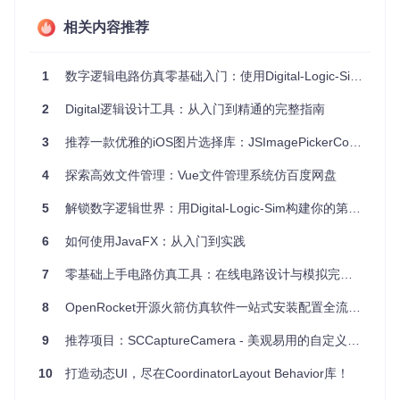
色等，满足各种设计要求。
响应式设计
：点击时的动态反馈，使用户在视觉上感受到明
相关内容推荐
显的操作确认。
兼容性好
：适用于iOS平台，兼容Swift 3.1，并且已经准备
1
数字逻辑电路仿真零基础入门：使用Digital-Logic-Sim构建可视化学习环境
好与其他主流依赖管理器配合使用。
通过使用KYShutterButton，你可以为你的应用添加生动有趣
2
Digital逻辑设计工具：从入门到精通的完整指南
的细节，提升用户交互体验。快来尝试一下，让创新的界面设
计为你的项目增色添彩吧！
3
推荐一款优雅的iOS图片选择库：JSImagePickerController
4
探索高效文件管理：Vue文件管理系统仿百度网盘
5
解锁数字逻辑世界：用Digital-Logic-Sim构建你的第一个电路模拟器
6
如何使用JavaFX：从入门到实践
7
零基础上手电路仿真工具：在线电路设计与模拟完全指南
8
OpenRocket开源火箭仿真软件一站式安装配置全流程指南
9
推荐项目：SCCaptureCamera - 美观易用的自定义相机库
10
打造动态UI，尽在CoordinatorLayout Behavior库！