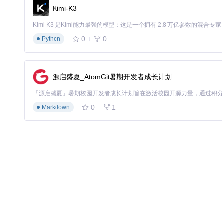
Kimi-K3
0
0
Python
源启盛夏_AtomGit暑期开发者成长计划
0
1
Markdown