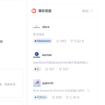
项目优选
收起
docs
暂无描述
843
5.62 K
Markdown
解析
kernel
openEuler内核是openEuler操作系统的核心，既是系统性能与稳定性的基石，也是连接处理器、设备与服务的桥梁。
507
537
C
pytorch
MiniMax H3 是一个通用的全模态生成系统。它支持对由文本、图像、视频和音频组成的多模态上下文进行统一理解，并能生成分辨率高达 2K、时长可达 15 秒的带原生立体声音频的视频。得益于面向任务泛化的系统设计，H3 在预训练阶段就已具备广泛的多模态上下文理解与生成能力，能够出色地执行复杂的多模态指令。
作为 Ascend for PyTorch 社区的核心组件，TorchNPU 是昇腾专为 PyTorch 打造的深度学习适配插件，使 PyTorch 框架能够直接调用昇腾 NPU，为开发者提供昇腾 AI 处理器的超强算力。
830
1.26 K
Python