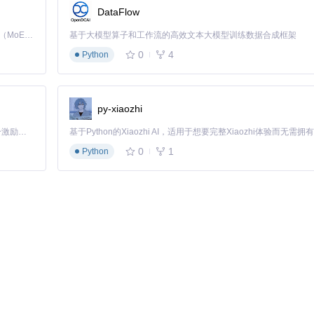
DataFlow
Kimi K3 是Kimi能力最强的模型：这是一个拥有 2.8 万亿参数的混合专家（MoE）模型，具备原生视觉理解能力，并支持 100 万 token 的上下文窗口。
基于大模型算子和工作流的高效文本大模型训练数据合成框架
0
4
Python
py-xiaozhi
「源启盛夏」暑期校园开发者成长计划旨在激活校园开源力量，通过积分激励、认证扶持、资源倾斜等形式，引导高校组织和开发者完成「入驻 — 建项目 — 做贡献 — 获认证 — 得资源」的完整闭环。无论你是想带领社团入驻平台的组织者，还是希望用代码贡献证明自己的开发者，都能在这里找到属于你的成长路径。
0
1
Python