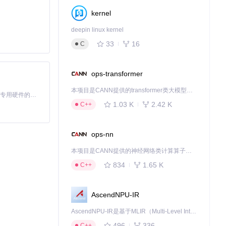
kernel
deepin linux kernel
33
16
C
ops-transformer
本项目是CANN提供的transformer类大模型算子库，实现网络在NPU上加速计算。
基于Python的Xiaozhi AI，适用于想要完整Xiaozhi体验而无需拥有专用硬件的用户。
1.03 K
2.42 K
C++
ops-nn
本项目是CANN提供的神经网络类计算算子库，实现网络在NPU上加速计算。
834
1.65 K
C++
AscendNPU-IR
AscendNPU-IR是基于MLIR（Multi-Level Intermediate Representation）构建的，面向昇腾亲和算子编译时使用的中间表示，提供昇腾完备表达能力，通过编译优化提升昇腾AI处理器计算效率，支持通过生态框架使能昇腾AI处理器与深度调优
496
336
C++