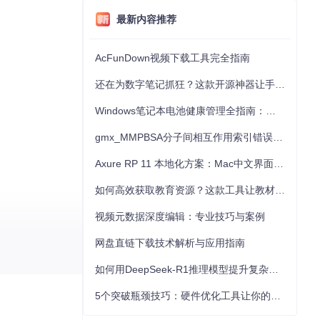
最新内容推荐
AcFunDown视频下载工具完全指南
还在为数字笔记抓狂？这款开源神器让手写批注效率提升300%
Windows笔记本电池健康管理全指南：从根源解决电池损耗问题
gmx_MMPBSA分子间相互作用索引错误的深度诊断与解决
Axure RP 11 本地化方案：Mac中文界面优化与原型设计工具汉化全指南
如何高效获取教育资源？这款工具让教材下载效率提升80%
视频元数据深度编辑：专业技巧与案例
网盘直链下载技术解析与应用指南
如何用DeepSeek-R1推理模型提升复杂任务解决能力：完整指南
5个突破瓶颈技巧：硬件优化工具让你的电脑性能提升30%