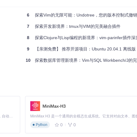
清爽工作环境。
6
探索Vim的无限可能：Undotree，您的版本控制式撤
无疑是一个值得尝试的选择。其精心设计的快捷键、完善的插件生态系统以及
7
探索开发新境界：tmux与VIM的完美融合插件
m成为你的开发伙伴，一同探索代码世界的新可能！
8
探索Clojure与Lisp编程的新境界：vim-parinfer插件
9
【亲测免费】 推荐开源项目：Ubuntu 20.04.1 离线版 Vi
10
探索数据库管理新境界：Vim与SQL Workbench/J的
MiniMax-H3
Claude Code 的开源替代方案。连接任意大模型，编辑代码，运行命令，自动验证 — 全自动执行。用 Rust 构建，极致性能。 ｜ An open-source alternative to Claude Code. Connect any LLM, edit code, run commands, and verify changes — autonomously. Built in Rust for speed. Get Started
0
0
Python