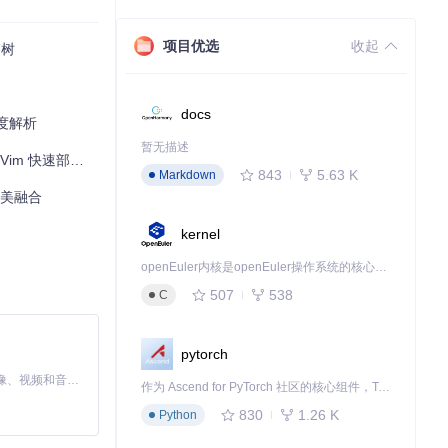
项目优选
收起
销树
对最新技术的无缝
docs
深度解析
暂无描述
m 快速部署方案
843
5.63 K
Markdown
完美融合
kernel
openEuler内核是openEuler操作系统的核心，既是系统性能与稳定性的基石，也是连接处理器、设备与服务的桥梁。
507
538
C
pytorch
MiniMax H3 是一个通用的全模态生成系统。它支持对由文本、图像、视频和音频组成的多模态上下文进行统一理解，并能生成分辨率高达 2K、时长可达 15 秒的带原生立体声音频的视频。得益于面向任务泛化的系统设计，H3 在预训练阶段就已具备广泛的多模态上下文理解与生成能力，能够出色地执行复杂的多模态指令。
作为 Ascend for PyTorch 社区的核心组件，TorchNPU 是昇腾专为 PyTorch 打造的深度学习适配插件，使 PyTorch 框架能够直接调用昇腾 NPU，为开发者提供昇腾 AI 处理器的超强算力。
830
1.26 K
Python