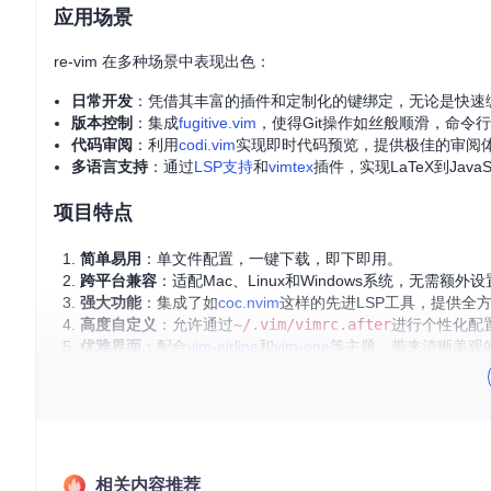
应用场景
re-vim 在多种场景中表现出色：
日常开发
：凭借其丰富的插件和定制化的键绑定，无论是快速编
版本控制
：集成
fugitive.vim
，使得Git操作如丝般顺滑，命令
代码审阅
：利用
codi.vim
实现即时代码预览，提供极佳的审阅
多语言支持
：通过
LSP支持
和
vimtex
插件，实现LaTeX到Jav
项目特点
简单易用
：单文件配置，一键下载，即下即用。
跨平台兼容
：适配Mac、Linux和Windows系统，无需额外
强大功能
：集成了如
coc.nvim
这样的先进LSP工具，提供全
高度自定义
：允许通过
~/.vim/vimrc.after
进行个性化配
优雅界面
：配合
vim-airline
和
vim-one
等主题，带来清晰美观
高效插件
：包括像
ctrlp.vim
这样的查找利器，以及
ultisnips
的
屏幕截图展示
相关内容推荐