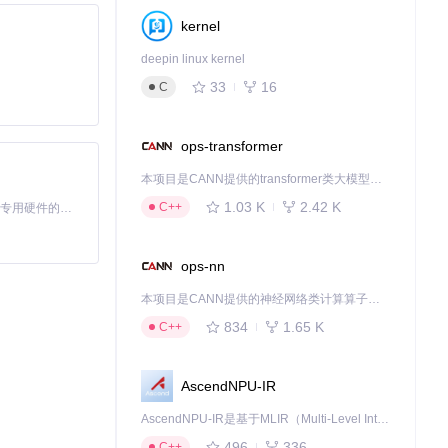
kernel
deepin linux kernel
33
16
C
ops-transformer
本项目是CANN提供的transformer类大模型算子库，实现网络在NPU上加速计算。
1.03 K
2.42 K
C++
基于Python的Xiaozhi AI，适用于想要完整Xiaozhi体验而无需拥有专用硬件的用户。
ops-nn
本项目是CANN提供的神经网络类计算算子库，实现网络在NPU上加速计算。
834
1.65 K
C++
AscendNPU-IR
AscendNPU-IR是基于MLIR（Multi-Level Intermediate Representation）构建的，面向昇腾亲和算子编译时使用的中间表示，提供昇腾完备表达能力，通过编译优化提升昇腾AI处理器计算效率，支持通过生态框架使能昇腾AI处理器与深度调优
496
336
C++