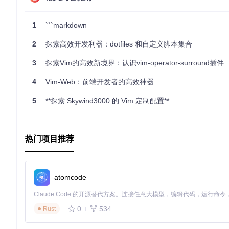
欣赏这张由
VimR
捕获的neovim终端截图，感受re-vim带来的
结论
1
```markdown
如果你正在寻找一款能够提升编码体验的Vim配置，re-vim
2
探索高效开发利器：dotfiles 和自定义脚本集合
融合，都将帮助你在开发道路上更进一步。立即行动，让re-vi
3
探索Vim的高效新境界：认识vim-operator-surround插件
4
Vim-Web：前端开发者的高效神器
5
**探索 Skywind3000 的 Vim 定制配置**
热门项目推荐
atomcode
0
534
Rust