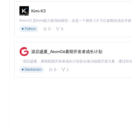
Kimi-K3
0
0
Python
源启盛夏_AtomGit暑期开发者成长计划
0
1
Markdown