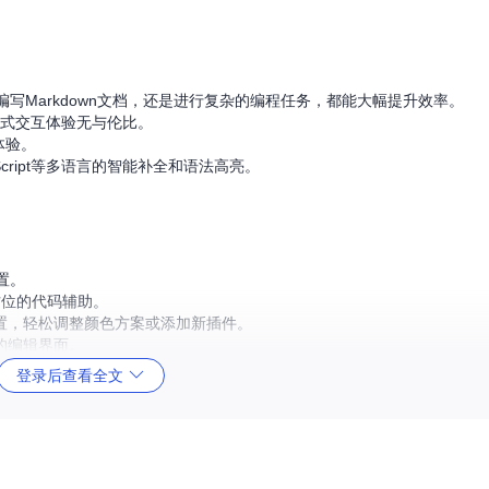
写Markdown文档，还是进行复杂的编程任务，都能大幅提升效率。
行式交互体验无与伦比。
体验。
aScript等多语言的智能补全和语法高亮。
设置。
方位的代码辅助。
置，轻松调整颜色方案或添加新插件。
的编辑界面。
智能缩写扩展，让编辑工作更加得心应手。
登录后查看全文