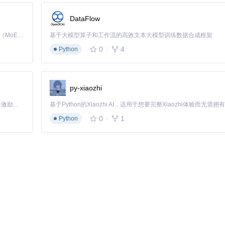
DataFlow
Kimi K3 是Kimi能力最强的模型：这是一个拥有 2.8 万亿参数的混合专家（MoE）模型，具备原生视觉理解能力，并支持 100 万 token 的上下文窗口。
基于大模型算子和工作流的高效文本大模型训练数据合成框架
0
4
Python
py-xiaozhi
「源启盛夏」暑期校园开发者成长计划旨在激活校园开源力量，通过积分激励、认证扶持、资源倾斜等形式，引导高校组织和开发者完成「入驻 — 建项目 — 做贡献 — 获认证 — 得资源」的完整闭环。无论你是想带领社团入驻平台的组织者，还是希望用代码贡献证明自己的开发者，都能在这里找到属于你的成长路径。
0
1
Python