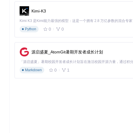
A maintained, feature-rich and performance oriented, neofetc
Kimi-K3
项目地址：
https://gitcode.com/GitHub_Trending/fa/fastfetch
0
0
Python
源启盛夏_AtomGit暑期开发者成长计划
0
1
Markdown