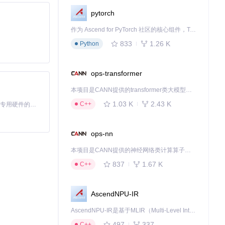
pytorch
作为 Ascend for PyTorch 社区的核心组件，TorchNPU 是昇腾专为 PyTorch 打造的深度学习适配插件，使 PyTorch 框架能够直接调用昇腾 NPU，为开发者提供昇腾 AI 处理器的超强算力。
833
1.26 K
Python
ops-transformer
本项目是CANN提供的transformer类大模型算子库，实现网络在NPU上加速计算。
1.03 K
2.43 K
C++
基于Python的Xiaozhi AI，适用于想要完整Xiaozhi体验而无需拥有专用硬件的用户。
ops-nn
本项目是CANN提供的神经网络类计算算子库，实现网络在NPU上加速计算。
837
1.67 K
C++
AscendNPU-IR
AscendNPU-IR是基于MLIR（Multi-Level Intermediate Representation）构建的，面向昇腾亲和算子编译时使用的中间表示，提供昇腾完备表达能力，通过编译优化提升昇腾AI处理器计算效率，支持通过生态框架使能昇腾AI处理器与深度调优
497
337
C++