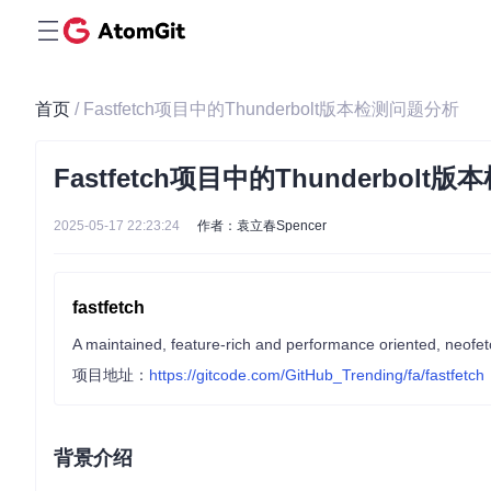
首页
/ Fastfetch项目中的Thunderbolt版本检测问题分析
Fastfetch项目中的Thunderbol
2025-05-17 22:23:24
作者：袁立春Spencer
fastfetch
A maintained, feature-rich and performance oriented, neofetc
项目地址：
https://gitcode.com/GitHub_Trending/fa/fastfetch
背景介绍