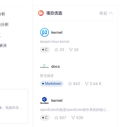
项目优选
收起
分析
题分析
kernel
复
仅修正了当前型号的
deepin linux kernel
与解决
33
16
C
docs
暂无描述
843
5.64 K
Markdown
kernel
MiniMax H3 是一个通用的全模态生成系统。它支持对由文本、图像、视频和音频组成的多模态上下文进行统一理解，并能生成分辨率高达 2K、时长可达 15 秒的带原生立体声音频的视频。得益于面向任务泛化的系统设计，H3 在预训练阶段就已具备广泛的多模态上下文理解与生成能力，能够出色地执行复杂的多模态指令。
openEuler内核是openEuler操作系统的核心，既是系统性能与稳定性的基石，也是连接处理器、设备与服务的桥梁。
507
539
C
下载源代码