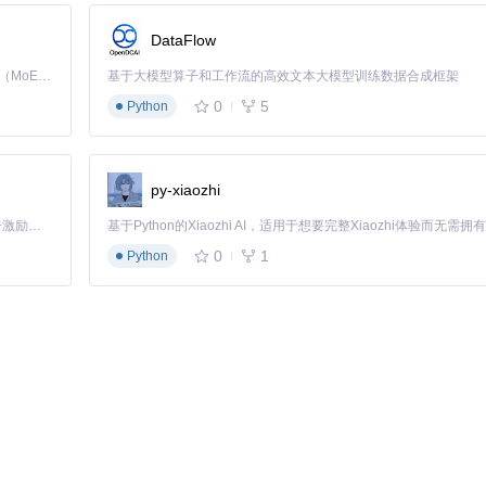
h like system information tool.
DataFlow
Kimi K3 是Kimi能力最强的模型：这是一个拥有 2.8 万亿参数的混合专家（MoE）模型，具备原生视觉理解能力，并支持 100 万 token 的上下文窗口。
基于大模型算子和工作流的高效文本大模型训练数据合成框架
0
5
Python
py-xiaozhi
「源启盛夏」暑期校园开发者成长计划旨在激活校园开源力量，通过积分激励、认证扶持、资源倾斜等形式，引导高校组织和开发者完成「入驻 — 建项目 — 做贡献 — 获认证 — 得资源」的完整闭环。无论你是想带领社团入驻平台的组织者，还是希望用代码贡献证明自己的开发者，都能在这里找到属于你的成长路径。
0
1
Python