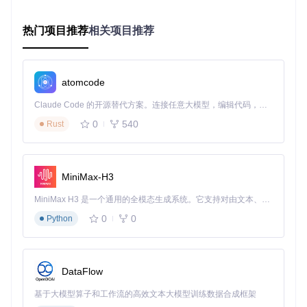
型号C：EtherCAT接口，48V供电，1000rpm，适合高精
度控制需求
热门项目推荐
相关项目推荐
常见误区：未根据负载特性选择合适电机，导致性能过剩或不
足。
模块化扩展接口设计
atomcode
设备提供丰富的扩展接口，包括：
Claude Code 的开源替代方案。连接任意大模型，编辑代码，运行命令，自动验证 — 全自动执行。用 Rust 构建，极致性能。 ｜ An open-source alternative to Claude Code. Connect any LLM, edit code, run commands, and verify changes — autonomously. Built in Rust for speed. Get Started
2路USB 3.0 Type-C接口，支持高速数据传输
0
540
Rust
1路UART接口，波特率最高115200bps
8路GPIO接口，支持数字输入/输出和PWM控制
I2C和SPI总线各1路，用于连接传感器模块
MiniMax-H3
实操要点
⚠️
MiniMax H3 是一个通用的全模态生成系统。它支持对由文本、图像、视频和音频组成的多模态上下文进行统一理解，并能生成分辨率高达 2K、时长可达 15 秒的带原生立体声音频的视频。得益于面向任务泛化的系统设计，H3 在预训练阶段就已具备广泛的多模态上下文理解与生成能力，能够出色地执行复杂的多模态指令。
扩展模块供电电压需匹配主板3.3V/5V输出
0
0
Python
通信协议需与主控制器兼容，避免信号冲突
常见误区：热插拔扩展模块可能导致主板接口损坏，应在断电
状态下进行连接。
DataFlow
三、实践流程：开源机器人的组装与调试
基于大模型算子和工作流的高效文本大模型训练数据合成框架