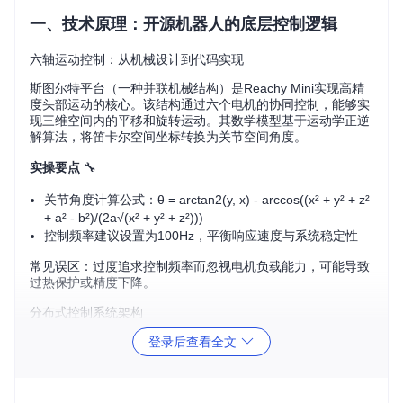
一、技术原理：开源机器人的底层控制逻辑
六轴运动控制：从机械设计到代码实现
斯图尔特平台（一种并联机械结构）是Reachy Mini实现高精
度头部运动的核心。该结构通过六个电机的协同控制，能够实
现三维空间内的平移和旋转运动。其数学模型基于运动学正逆
解算法，将笛卡尔空间坐标转换为关节空间角度。
实操要点
🔧
关节角度计算公式：θ = arctan2(y, x) - arccos((x² + y² + z²
+ a² - b²)/(2a√(x² + y² + z²)))
控制频率建议设置为100Hz，平衡响应速度与系统稳定性
常见误区：过度追求控制频率而忽视电机负载能力，可能导致
过热保护或精度下降。
分布式控制系统架构
Reachy Mini采用分层控制架构，包括底层执行层、中层协调
登录后查看全文
层和上层应用层。底层通过Zenoh协议实现实时数据传输，中
层处理运动学计算和设备状态监控，上层提供Python SDK接
口供开发者调用。