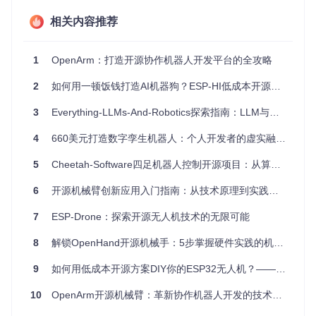
实操要点
⚠️
相关内容推荐
网络延迟需控制在20ms以内，避免运动指令累积误差
采用发布-订阅模式设计通信协议，确保模块间松耦合
1
OpenArm：打造开源协作机器人开发平台的全攻略
常见误区：直接修改底层控制参数而不进行系统测试，可能导
2
如何用一顿饭钱打造AI机器狗？ESP-HI低成本开源方案全解析
致机械结构损伤。
3
Everything-LLMs-And-Robotics探索指南：LLM与机器人技术融合技术图谱
二、核心组件：开源机器人的硬件选型与集成
4
660美元打造数字孪生机器人：个人开发者的虚实融合实践指南
精密传动系统设计
5
Cheetah-Software四足机器人控制开源项目：从算法到实践全指南
Reachy Mini的传动系统由谐波减速器和精密齿轮组构成，实
现高扭矩输出与精确位置控制。关键参数包括：传动比1:50，
6
开源机械臂创新应用入门指南：从技术原理到实践落地
空载回程间隙<0.1°，最大连续扭矩3.5Nm。
7
ESP-Drone：探索开源无人机技术的无限可能
实操要点
🔧
8
解锁OpenHand开源机械手：5步掌握硬件实践的机器人学习指南
电机选型对比：
型号A：RS-485接口，12V供电，3000rpm，适合需要高
9
如何用低成本开源方案DIY你的ESP32无人机？——从硬件到自主飞行的完整指南
速响应场景
型号B：CAN总线接口，24V供电，1500rpm，适合大负
10
OpenArm开源机械臂：革新协作机器人开发的技术突破与实践指南
载应用