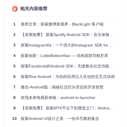
全方位社交功能
：登录注册、即时聊天、个人中心，一应俱
全。
相关内容推荐
创新匿名匹配
：使用特征点匹配算法，在保护隐私的同时享
受近在咫尺的社交。
原生emoji表情
：个性化表情让你的沟通更加生动有趣。
1
推荐文章：探索微博新视界 - BlackLight 客户端
插件扩展机制
：预留空间，未来可轻松添加更多特色功能。
2
【亲测免费】 探索Spotify Android SDK：音乐体验的新里程
YouJoin-Android 是一个充满活力的社区，开发者热情开放的
态度使得项目持续进步。如果你渴望尝试一个集美观、实用、
3
探索InstagramKit：一个强大的Instagram SDK for Android和iOS
安全于一身的社交应用，或者你是热衷于学习新技术的开发
者，那么这个项目不容错过。
4
探索创新：LottieBottomNav — 动画底部导航栏库
让我们一起加入YouJoin的世界，开启无界社交之旅！
5
探索Facebook的Android SDK：无缝整合社交功能到你的应用中
6
探索Rive Android：为你的应用注入生动的交互式动画
[
![
](
http://7vzrj0.com1.z0.glb.clouddn.com/youjoin-androi
...

7
微信-Android版：揭秘社交巨头背后的开发智慧
[
![
](
http://7vzrj0.com1.z0.glb.clouddn.com/youjoin-androi
8
发现未来电视新体验：android-tv-launcher
有兴趣了解更多或参与其中？不妨联系作者freedomzzq#tekbr
oaden.com，一起构建更好的社交环境。
9
【亲测免费】 探索MTK平台下的视觉之门：Android Camera Hal深度学习指南
10
探索Android UI设计之美：一份详尽教程集合