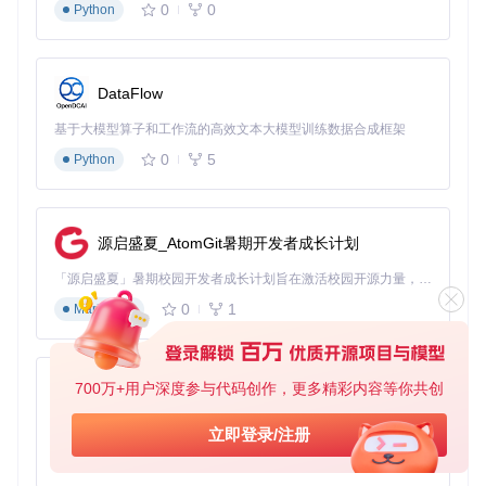
0
0
Python
DataFlow
基于大模型算子和工作流的高效文本大模型训练数据合成框架
0
5
Python
源启盛夏_AtomGit暑期开发者成长计划
「源启盛夏」暑期校园开发者成长计划旨在激活校园开源力量，通过积分激励、认证扶持、资源倾斜等形式，引导高校组织和开发者完成「入驻 — 建项目 — 做贡献 — 获认证 — 得资源」的完整闭环。无论你是想带领社团入驻平台的组织者，还是希望用代码贡献证明自己的开发者，都能在这里找到属于你的成长路径。
0
1
Markdown
700万+用户深度参与代码创作，更多精彩内容等你共创
py-xiaozhi
基于Python的Xiaozhi AI，适用于想要完整Xiaozhi体验而无需拥有专用硬件的用户。
立即登录/注册
0
1
Python