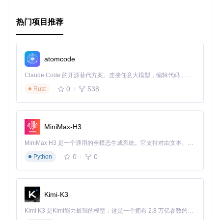
热门项目推荐
atomcode
Claude Code 的开源替代方案。连接任意大模型，编辑代码，运行命令，自动验证 — 全自动执行。用 Rust 构建，极致性能。 ｜ An open-source alternative to Claude Code. Connect any LLM, edit code, run commands, and verify changes — autonomously. Built in Rust for speed. Get Started
0
538
Rust
MiniMax-H3
MiniMax H3 是一个通用的全模态生成系统。它支持对由文本、图像、视频和音频组成的多模态上下文进行统一理解，并能生成分辨率高达 2K、时长可达 15 秒的带原生立体声音频的视频。得益于面向任务泛化的系统设计，H3 在预训练阶段就已具备广泛的多模态上下文理解与生成能力，能够出色地执行复杂的多模态指令。
0
0
Python
Kimi-K3
Kimi K3 是Kimi能力最强的模型：这是一个拥有 2.8 万亿参数的混合专家（MoE）模型，具备原生视觉理解能力，并支持 100 万 token 的上下文窗口。