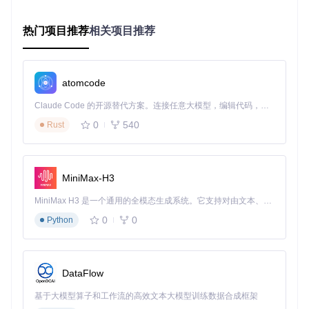
★★
良好
Arch64
办公软件
3/4
☆
热门项目推荐
相关项目推荐
★★
媒体播放、开
香蕉派
★★
良好
ARMv7
发工具
☆
★★
atomcode
游戏、图形应
ODROI
★★
优秀
ARMv8
D系列
用
★
Claude Code 的开源替代方案。连接任意大模型，编辑代码，运行命令，自动验证 — 全自动执行。用 Rust 构建，极致性能。 ｜ An open-source alternative to Claude Code. Connect any LLM, edit code, run commands, and verify changes — autonomously. Built in Rust for speed. Get Started
★★
0
540
Rust
手机/平
轻量级应用测
★☆
一般
AArch64
板
试
☆
★★
嵌入式
MiniMax-H3
☆☆
有限
特定工业软件
ARMv6/7
设备
☆
MiniMax H3 是一个通用的全模态生成系统。它支持对由文本、图像、视频和音频组成的多模态上下文进行统一理解，并能生成分辨率高达 2K、时长可达 15 秒的带原生立体声音频的视频。得益于面向任务泛化的系统设计，H3 在预训练阶段就已具备广泛的多模态上下文理解与生成能力，能够出色地执行复杂的多模态指令。
系统环境准备
0
0
Python
在安装Box86之前，需要确保你的系统满足以下要求：
架构要求
：32位little-endian的ARM设备(ARMv7及以上)，
DataFlow
或64位ARM设备(AArch64)但需配置32位用户空间
操作系统
：基于Linux的发行版(如Debian、Ubuntu、Arm
基于大模型算子和工作流的高效文本大模型训练数据合成框架
bian等)