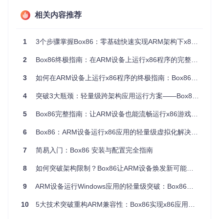
代码块缓存
：频繁执行的代码块会被缓存，避免重复转换
相关内容推荐
指令优化
：对转换后的ARM指令进行优化，提高执行效率
延迟绑定
：动态解析函数调用，减少启动时间
1
3个步骤掌握Box86：零基础快速实现ARM架构下x86应用跨平台运行
自适应优化
：根据执行模式调整优化策略
这些机制共同作用，使Box86在ARM设备上能够以较高的效率
2
Box86终极指南：在ARM设备上运行x86程序的完整解决方案
运行x86应用程序。
3
如何在ARM设备上运行x86程序的终极指南：Box86完整解决方案
知识点卡片
4
突破3大瓶颈：轻量级跨架构应用运行方案——Box86技术全解析
动态重编译(DynaRec)
：一种运行时编译技术，能够将一
种架构的指令实时转换为另一种架构的指令。与静态编译
5
Box86完整指南：让ARM设备也能流畅运行x86游戏的终极解决方案
相比，它可以根据运行时信息进行优化，平衡了兼容性和
性能。Box86的DynaRec专门针对ARM架构进行了优化，
6
Box86：ARM设备运行x86应用的轻量级虚拟化解决方案
是实现高效x86模拟的核心技术。
7
简易入门：Box86 安装与配置完全指南
二、环境适配：Box86的兼容性与准备工作
8
如何突破架构限制？Box86让ARM设备焕发新可能：ARM设备x86兼容方案深度解析
适用场景矩阵
9
ARM设备运行Windows应用的轻量级突破：Box86让低配置硬件焕发新生
设备类
兼容
性能
架构
推荐应用场景
型
性
表现
10
5大技术突破重构ARM兼容性：Box86实现x86应用跨平台运行的创新实践
★★
轻量级游戏、
树莓派
ARMv7/A