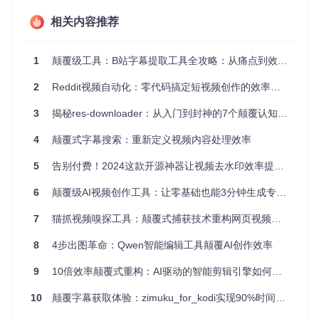
下载至少30个热门视频进行分析。但传统方式下，我需要手动
记录每个视频的点赞数、发布时间和评论热词，不仅耗时还容
相关内容推荐
易出错。有次因为漏记了一个竞品的爆款视频，我们的响应策
略晚了3天，直接导致销售额损失了15%。更麻烦的是，重复
下载的视频占用了大量存储空间，每月额外支出200元云存储
1
颠覆级工具：B站字幕提取工具全攻略：从痛点到效率革命
费用。
2
Reddit视频自动化：零代码搞定短视频创作的效率革命
科研人员的数据采集难题
从事短视频传播研究的我，面临着海量数据采集的挑战。为了
3
揭秘res-downloader：从入门到封神的7个颠覆认知技巧
分析某类内容的传播规律，需要收集至少1000个样本视频及其
元数据。传统方法下，我和助手两人分工，每天最多处理80个
4
颠覆式字幕搜索：重新定义视频内容处理效率
视频，完成整个数据集需要两周时间。更头疼的是，手动记录
的元数据经常出现格式不一致的问题，后期数据清洗又耗费了
5
告别付费！2024这款开源神器让视频去水印效率提升300%
额外3天。这种低效率严重拖慢了研究进度，导致我们的论文
发表时间推迟了一个季度。
6
颠覆级AI视频创作工具：让零基础也能3分钟生成专业短视频
技术突破点：重新定义多媒体采集效率
7
猫抓视频嗅探工具：颠覆式捕获技术重构网页视频获取体验
8
4步出图革命：Qwen智能编辑工具颠覆AI创作效率
智能链接解析：3秒完成复杂URL识别
传统工具需要手动选择链接类型，识别成功率不到70%。douy
9
10倍效率颠覆式重构：AI驱动的智能剪辑引擎如何重塑视频创作流程
in-downloader采用多模式匹配算法，就像一位经验丰富的图
书管理员，能在3秒内准确识别各种抖音链接类型。无论是包
10
颠覆字幕获取体验：zimuku_for_kodi实现90%时间节省的极速方案
含中文的复杂链接还是短链接形式，识别准确率高达98%。