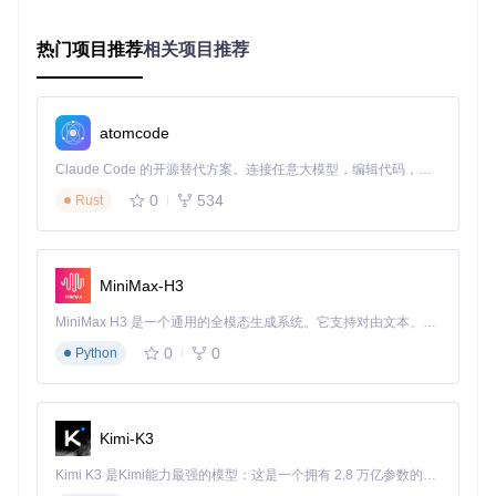
图1：抖音下载器配置界面展示了批量下载的设置选项，包括
热门项目推荐
相关项目推荐
下载总数、线程数和保存路径等关键参数
技术原理就像超市的条形码扫描系统：工具首先提取链接中的
关键参数，然后与内置的12种链接模式进行匹配，最后自动启
atomcode
动相应的下载流程。实测显示，该解析技术比传统方法快5
倍，每天可节省2小时的链接处理时间。
Claude Code 的开源替代方案。连接任意大模型，编辑代码，运行命令，自动验证 — 全自动执行。用 Rust 构建，极致性能。 ｜ An open-source alternative to Claude Code. Connect any LLM, edit code, run commands, and verify changes — autonomously. Built in Rust for speed. Get Started
多线程任务调度：5线程同步提升下载速度
0
534
Rust
传统单线程下载就像排队通过独木桥，效率低下。douyin-dow
nloader引入智能任务调度系统，如同拥有5个并行工作的快递
员，根据视频大小和网络状况动态分配资源。在稳定网络环境
MiniMax-H3
下，5线程设置可实现最佳下载速度，比单线程快4倍。
MiniMax H3 是一个通用的全模态生成系统。它支持对由文本、图像、视频和音频组成的多模态上下文进行统一理解，并能生成分辨率高达 2K、时长可达 15 秒的带原生立体声音频的视频。得益于面向任务泛化的系统设计，H3 在预训练阶段就已具备广泛的多模态上下文理解与生成能力，能够出色地执行复杂的多模态指令。
图2：批量下载进度界面显示多个视频同时下载的实时状态，
0
0
Python
每个任务都有独立的进度条和完成时间
系统会优先处理较大的视频文件，并自动平衡各线程负载。测
试数据显示，使用5线程下载100个视频平均仅需18分钟，而
Kimi-K3
传统方法需要72分钟，效率提升75%。此外，工具还支持断点
续传功能，网络中断后无需重新开始。
Kimi K3 是Kimi能力最强的模型：这是一个拥有 2.8 万亿参数的混合专家（MoE）模型，具备原生视觉理解能力，并支持 100 万 token 的上下文窗口。