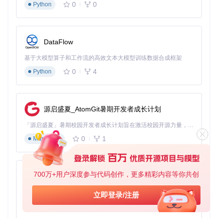
智能文件管理：自动分类节省90%整理时间
0
0
Python
传统下载的文件杂乱堆放，如同堆满杂物的仓库。douyin-dow
nloader采用"作者ID/发布日期/视频标题"的三级目录结构，就
像图书馆的图书分类系统，自动将文件有序归档。同时，工具
DataFlow
还会保存视频的发布时间、点赞数等元数据，为后续分析提供
便利。
基于大模型算子和工作流的高效文本大模型训练数据合成框架
0
4
Python
图3：按日期和标题自动分类的文件夹结构，每个文件夹都包
含对应视频的缩略图和元数据文件
一位电商运营用户反馈："以前需要2小时整理的视频资源，现
源启盛夏_AtomGit暑期开发者成长计划
在打开文件夹就能直接使用，每周至少节省5小时的整理时
间。"这种自动化管理不仅提高了工作效率，还避免了文件丢
「源启盛夏」暑期校园开发者成长计划旨在激活校园开源力量，通过积分激励、认证扶持、资源倾斜等形式，引导高校组织和开发者完成「入驻 — 建项目 — 做贡献 — 获认证 — 得资源」的完整闭环。无论你是想带领社团入驻平台的组织者，还是希望用代码贡献证明自己的开发者，都能在这里找到属于你的成长路径。
失和重复下载的问题。
0
1
Markdown
价值验证：效率与体验的双重提升
量化效率提升
700万+用户深度参与代码创作，更多精彩内容等你共创
py-xiaozhi
实际测试数据显示，使用douyin-downloader后：
基于Python的Xiaozhi AI，适用于想要完整Xiaozhi体验而无需拥有专用硬件的用户。
立即登录/注册
单用户主页采集时间从2-3小时缩短至5-8分钟，效率提升9
0
1
Python
0%