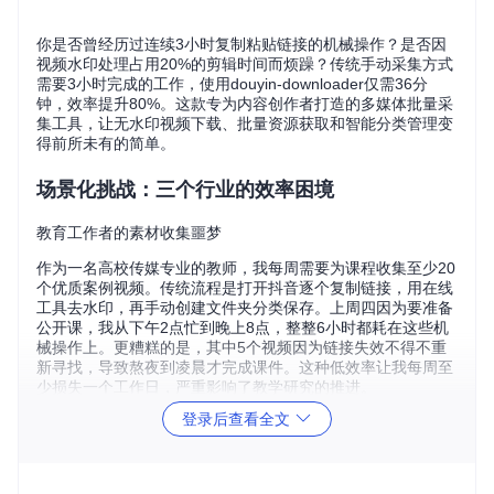
你是否曾经历过连续3小时复制粘贴链接的机械操作？是否因
视频水印处理占用20%的剪辑时间而烦躁？传统手动采集方式
需要3小时完成的工作，使用douyin-downloader仅需36分
钟，效率提升80%。这款专为内容创作者打造的多媒体批量采
集工具，让无水印视频下载、批量资源获取和智能分类管理变
得前所未有的简单。
场景化挑战：三个行业的效率困境
教育工作者的素材收集噩梦
作为一名高校传媒专业的教师，我每周需要为课程收集至少20
个优质案例视频。传统流程是打开抖音逐个复制链接，用在线
工具去水印，再手动创建文件夹分类保存。上周四因为要准备
公开课，我从下午2点忙到晚上8点，整整6小时都耗在这些机
械操作上。更糟糕的是，其中5个视频因为链接失效不得不重
新寻找，导致熬夜到凌晨才完成课件。这种低效率让我每周至
少损失一个工作日，严重影响了教学研究的推进。
登录后查看全文
电商运营的竞品分析困境
"上周我们错过了一个爆款机会。"作为服装品牌的新媒体运
营，这是我最不愿听到的话。为了跟踪竞品动态，我每天需要