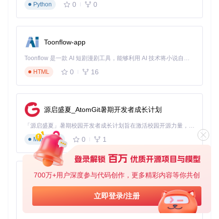
操作指南
：
0
0
Python
打开纹理样本图像（如石墙图片）
全选图像（Ctrl+A）并执行"滤镜" > "Resynthesizer" > "Re
synth fill pattern"
Toonflow-app
配置关键参数：
平铺选项：启用"水平平铺"和"垂直平铺"
Toonflow 是一款 AI 短剧漫剧工具，能够利用 AI 技术将小说自动转化为剧本，并结合 AI 生成的图片和视频，实现高效的短剧创作。借助 Toonflow，可以轻松完成从文字到影像的全流程，让短剧制作变得更加智能与便捷。
纹理相似度：0.7-0.9（值越高越接近原始纹理）
0
16
HTML
输出大小：根据需求设置（建议不超过原始尺寸的4
倍）
源启盛夏_AtomGit暑期开发者成长计划
图2：用于生成无缝纹理的石墙样本，AI纹理合成基础素材
「源启盛夏」暑期校园开发者成长计划旨在激活校园开源力量，通过积分激励、认证扶持、资源倾斜等形式，引导高校组织和开发者完成「入驻 — 建项目 — 做贡献 — 获认证 — 得资源」的完整闭环。无论你是想带领社团入驻平台的组织者，还是希望用代码贡献证明自己的开发者，都能在这里找到属于你的成长路径。
图像扩展：如何突破原始图像边界？
0
1
Markdown
应用场景
：全景图扩展、照片补边、构图调整
技术原理
：Uncrop功能通过分析图像边缘的纹理和结构特征，
使用边界扩展算法智能填充新增区域。不同于简单的拉伸或镜
700万+用户深度参与代码创作，更多精彩内容等你共创
AionUi
像，该算法能保持场景的深度感和透视关系，尤其适用于风景
和建筑照片。
免费、本地、开源的 24/7 全天候 Cowork 应用，以及适用于 Gemini CLI、Claude Code、Codex、OpenCode、Qwen Code、Goose CLI、Auggie 等的 OpenClaw | 🌟 喜欢就点star吧
立即登录/注册
操作示例
： 以阿波罗11号地球照片为例，通过以下步骤实现
0
6
TypeScript
边界扩展：