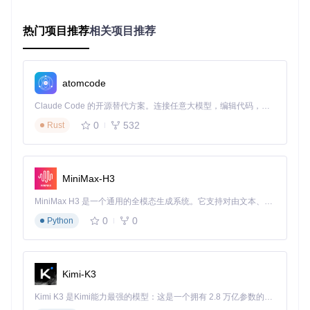
热门项目推荐
相关项目推荐
操作步骤
：
使用GIMP选择工具框选需要修复的区域（如UFO）
导航至"滤镜" > "Resynthesizer" > "Heal selection"
atomcode
调整参数：
纹理样本大小：建议100-200像素
Claude Code 的开源替代方案。连接任意大模型，编辑代码，运行命令，自动验证 — 全自动执行。用 Rust 构建，极致性能。 ｜ An open-source alternative to Claude Code. Connect any LLM, edit code, run commands, and verify changes — autonomously. Built in Rust for speed. Get Started
平滑度：0.5-0.8（值越高过渡越自然）
0
532
Rust
迭代次数：3-5次（平衡质量与速度）
点击"确定"完成修复
MiniMax-H3
图1：包含UFO的原始图像，AI修复前状态
MiniMax H3 是一个通用的全模态生成系统。它支持对由文本、图像、视频和音频组成的多模态上下文进行统一理解，并能生成分辨率高达 2K、时长可达 15 秒的带原生立体声音频的视频。得益于面向任务泛化的系统设计，H3 在预训练阶段就已具备广泛的多模态上下文理解与生成能力，能够出色地执行复杂的多模态指令。
纹理生成：如何创建无缝重复的图案？
0
0
Python
应用场景
：游戏素材制作、网页背景设计、3D建模纹理
技术原理
：通过分析源图像的纹理特征，Resynthesizer使用
马尔可夫随机场模型生成无限延伸的纹理。该过程包括特征提
Kimi-K3
取、模式学习和随机生成三个阶段，确保生成的纹理在视觉上
与原始样本一致且无明显接缝。
Kimi K3 是Kimi能力最强的模型：这是一个拥有 2.8 万亿参数的混合专家（MoE）模型，具备原生视觉理解能力，并支持 100 万 token 的上下文窗口。