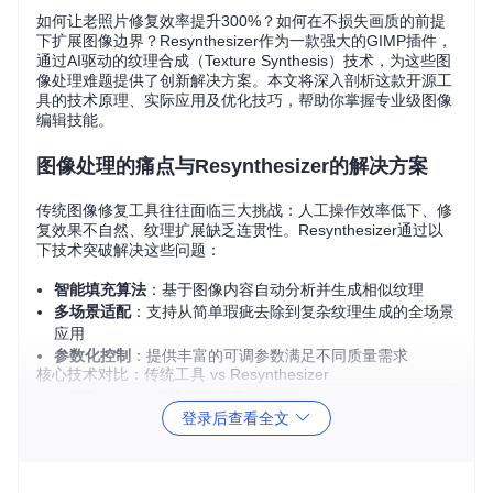
如何让老照片修复效率提升300%？如何在不损失画质的前提
下扩展图像边界？Resynthesizer作为一款强大的GIMP插件，
通过AI驱动的纹理合成（Texture Synthesis）技术，为这些图
像处理难题提供了创新解决方案。本文将深入剖析这款开源工
具的技术原理、实际应用及优化技巧，帮助你掌握专业级图像
编辑技能。
图像处理的痛点与Resynthesizer的解决方案
传统图像修复工具往往面临三大挑战：人工操作效率低下、修
复效果不自然、纹理扩展缺乏连贯性。Resynthesizer通过以
下技术突破解决这些问题：
智能填充算法
：基于图像内容自动分析并生成相似纹理
多场景适配
：支持从简单瑕疵去除到复杂纹理生成的全场景
应用
参数化控制
：提供丰富的可调参数满足不同质量需求
核心技术对比：传统工具 vs Resynthesizer
特性
传统克隆工具
Resynthesizer
登录后查看全文
操作方式
手动涂抹
智能分析+自动生成
慢（取决于区域大
修复速度
快（算法优化处理）
小）