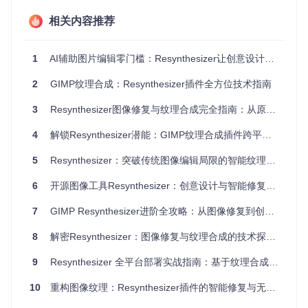
自然度
依赖用户技巧
高（上下文匹配）
相关内容推荐
纹理一致
低（易出现重复模
高（基于统计模型）
性
式）
1
AI辅助图片编辑零门槛：Resynthesizer让创意设计不再受技术限制
中（需内存缓存纹理特
资源占用
低
征）
2
GIMP纹理合成：Resynthesizer插件全方位技术指南
核心功能解析：从场景到实现
3
Resynthesizer图像修复与纹理合成完全指南：从原理到实战的专业路径
4
解锁Resynthesizer潜能：GIMP纹理合成插件跨平台部署与实战指南
智能修复：如何无痕去除图像中的不需要元素？
应用场景
：老照片瑕疵修复、水印去除、物体移除
5
Resynthesizer：突破传统图像编辑局限的智能纹理合成解决方案 | 设计师与摄影爱好者的高效创作工具
技术原理
：Resynthesizer采用基于样本的纹理合成算法，通
6
开源图像工具Resynthesizer：创意设计与智能修复的完美结合
过分析选区周围像素的颜色、纹理和结构特征，生成具有统计
相似性的新像素。核心算法参考了Efros和Leung于1999年提
7
GIMP Resynthesizer进阶全攻略：从图像修复到创意设计的开源解决方案
出的"Image Quilting"论文，通过块匹配和接缝优化实现自然过
渡。
8
解密Resynthesizer：图像修复与纹理合成的技术探索指南
9
Resynthesizer 全平台部署实战指南：基于纹理合成的图像修复引擎应用
flowchart TD

    A[用户选择修复区域] --> B[分析周边纹理特征]

10
重构图像纹理：Resynthesizer插件的智能修复与无缝生成技术
    B --> C[生成候选纹理块]

    C --> D[块匹配与接缝优化]
