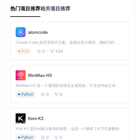
二、准备您的自动化环境
热门项目推荐
相关项目推荐
系统需求决策指南
在开始部署前，您需要根据使用场景选择合适的系统配置：
atomcode
个人轻度使用
（管理1-5个账号）
Claude Code 的开源替代方案。连接任意大模型，编辑代码，运行命令，自动验证 — 全自动执行。用 Rust 构建，极致性能。 ｜ An open-source alternative to Claude Code. Connect any LLM, edit code, run commands, and verify changes — autonomously. Built in Rust for speed. Get Started
0
534
Rust
操作系统：Windows 10或macOS 10.14以上
内存：4GB
网络：10Mbps以上稳定连接
MiniMax-H3
专业多账号管理
（管理10个以上账号）
MiniMax H3 是一个通用的全模态生成系统。它支持对由文本、图像、视频和音频组成的多模态上下文进行统一理解，并能生成分辨率高达 2K、时长可达 15 秒的带原生立体声音频的视频。得益于面向任务泛化的系统设计，H3 在预训练阶段就已具备广泛的多模态上下文理解与生成能力，能够出色地执行复杂的多模态指令。
操作系统：Windows 11或macOS 12以上
内存：8GB或更高
0
0
Python
网络：50Mbps以上，建议使用有线连接
必备工具安装
就像烹饪需要准备厨具，使用campus-imaotai前，您需要安装
Kimi-K3
以下工具：
Kimi K3 是Kimi能力最强的模型：这是一个拥有 2.8 万亿参数的混合专家（MoE）模型，具备原生视觉理解能力，并支持 100 万 token 的上下文窗口。
Docker Desktop
：用于容器化部署，确保环境一致性
0
0
Python
Git
：版本控制工具，用于获取项目代码