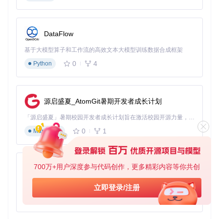
终端工具
：Windows推荐PowerShell，macOS使用自带终
端
安装完成后，验证环境是否配置正确：
DataFlow
基于大模型算子和工作流的高效文本大模型训练数据合成框架
# 检查Docker版本
0
4
Python
docker --version

# 检查Git版本
源启盛夏_AtomGit暑期开发者成长计划
⚠️ 注意：Windows用户安装Docker时需勾选"使用WSL
「源启盛夏」暑期校园开发者成长计划旨在激活校园开源力量，通过积分激励、认证扶持、资源倾斜等形式，引导高校组织和开发者完成「入驻 — 建项目 — 做贡献 — 获认证 — 得资源」的完整闭环。无论你是想带领社团入驻平台的组织者，还是希望用代码贡献证明自己的开发者，都能在这里找到属于你的成长路径。
2"选项，否则可能无法正常运行容器。
0
1
Markdown
三、部署与初始化流程
第一步：获取项目代码
700万+用户深度参与代码创作，更多精彩内容等你共创
py-xiaozhi
# 克隆项目仓库
基于Python的Xiaozhi AI，适用于想要完整Xiaozhi体验而无需拥有专用硬件的用户。
立即登录/注册
git 
clone
 https://gitcode.com/GitHub_Trending/ca/campus-im
0
1
Python
# 进入项目的docker目录
cd