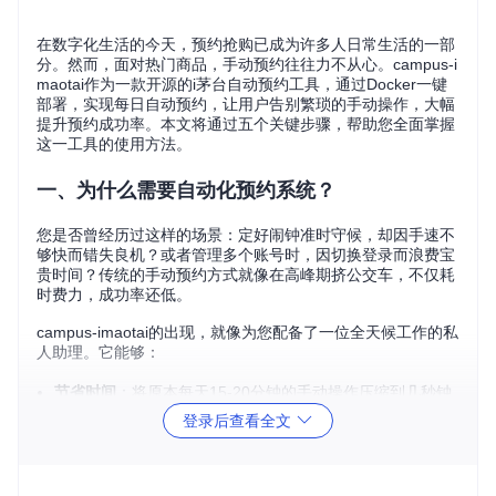
在数字化生活的今天，预约抢购已成为许多人日常生活的一部
分。然而，面对热门商品，手动预约往往力不从心。campus-i
maotai作为一款开源的i茅台自动预约工具，通过Docker一键
部署，实现每日自动预约，让用户告别繁琐的手动操作，大幅
提升预约成功率。本文将通过五个关键步骤，帮助您全面掌握
这一工具的使用方法。
一、为什么需要自动化预约系统？
您是否曾经历过这样的场景：定好闹钟准时守候，却因手速不
够快而错失良机？或者管理多个账号时，因切换登录而浪费宝
贵时间？传统的手动预约方式就像在高峰期挤公交车，不仅耗
时费力，成功率还低。
campus-imaotai的出现，就像为您配备了一位全天候工作的私
人助理。它能够：
节省时间
：将原本每天15-20分钟的手动操作压缩到几秒钟
提高成功率
：以毫秒级响应速度提交预约请求，远超人工操
登录后查看全文
作
多账号管理
：集中管理多个预约账号，无需逐个登录
智能决策
：自动选择库存充足的门店，优化预约策略