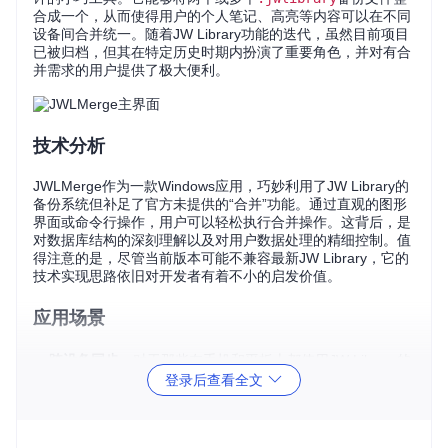
合成一个，从而使得用户的个人笔记、高亮等内容可以在不同
设备间合并统一。随着JW Library功能的迭代，虽然目前项目
已被归档，但其在特定历史时期内扮演了重要角色，并对有合
并需求的用户提供了极大便利。
技术分析
JWLMerge作为一款Windows应用，巧妙利用了JW Library的
备份系统但补足了官方未提供的“合并”功能。通过直观的图形
界面或命令行操作，用户可以轻松执行合并操作。这背后，是
对数据库结构的深刻理解以及对用户数据处理的精细控制。值
得注意的是，尽管当前版本可能不兼容最新JW Library，它的
技术实现思路依旧对开发者有着不小的启发价值。
应用场景
跨设备同步
：对于那些在手机和平板上都使用JW Library的
登录后查看全文
用户，JWLMerge解决了如何将不同设备上的学习心得统一
的问题。
团队协作分享
：虽非直接设计用于此目的，但在小范围内共
享综合后的学习资料集亦是一种潜在应用。