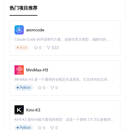
数据备份整理
：定期合并备份文件，便于长期保存和管理个
热门项目推荐
人的学习历程。
项目特点
atomcode
简易操作
：无论是图形界面还是命令行模式，JWLMerge都
力求降低用户的学习成本。
Claude Code 的开源替代方案。连接任意大模型，编辑代码，运行命令，自动验证 — 全自动执行。用 Rust 构建，极致性能。 ｜ An open-source alternative to Claude Code. Connect any LLM, edit code, run commands, and verify changes — autonomously. Built in Rust for speed. Get Started
灵活性
：“便携版”的存在让软件无需安装即可使用，非常适
0
533
Rust
合快速部署或随身携带。
社区支持
：虽然保证持续更新的承诺已终止，过往的wiki文
档和问题反馈仍能提供一定程度的帮助。
警告与责任
：明确提示风险，鼓励用户谨慎操作，体现了开
MiniMax-H3
发者对用户数据安全的高度责任感。
MiniMax H3 是一个通用的全模态生成系统。它支持对由文本、图像、视频和音频组成的多模态上下文进行统一理解，并能生成分辨率高达 2K、时长可达 15 秒的带原生立体声音频的视频。得益于面向任务泛化的系统设计，H3 在预训练阶段就已具备广泛的多模态上下文理解与生成能力，能够出色地执行复杂的多模态指令。
尽管该项目因新政策和技术更新被归档，JWLMerge曾是JW L
0
0
Python
ibrary用户的得力助手，展现了开源精神下解决问题的力量。
对于仍在寻找类似解决方案的用户，它仍然不失为一个研究过
去实现方式的宝贵资源库。
请注意，由于版权和兼容性问题，直接使用前务必考虑最新的
Kimi-K3
软件条款与自身需求。而对于开发者，JWLMerge的技术架构
Kimi K3 是Kimi能力最强的模型：这是一个拥有 2.8 万亿参数的混合专家（MoE）模型，具备原生视觉理解能力，并支持 100 万 token 的上下文窗口。
和设计理念无疑是值得学习的案例。
0
0
Python