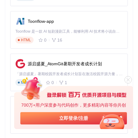
通过以上分析，我们可以看到JWLMerge虽然是针对特定需求
的工具，但它所体现的创新思维和技术实践，为同类问题提供
了有价值的参考。对于曾经依赖这一工具的用户，或许这是一
Toonflow-app
段值得回忆的数字旅程；而对于技术探索者，则是一个了解如
何扩展应用功能、满足用户个性化需求的实例。
Toonflow 是一款 AI 短剧漫剧工具，能够利用 AI 技术将小说自动转化为剧本，并结合 AI 生成的图片和视频，实现高效的短剧创作。借助 Toonflow，可以轻松完成从文字到影像的全流程，让短剧制作变得更加智能与便捷。
0
16
HTML
源启盛夏_AtomGit暑期开发者成长计划
「源启盛夏」暑期校园开发者成长计划旨在激活校园开源力量，通过积分激励、认证扶持、资源倾斜等形式，引导高校组织和开发者完成「入驻 — 建项目 — 做贡献 — 获认证 — 得资源」的完整闭环。无论你是想带领社团入驻平台的组织者，还是希望用代码贡献证明自己的开发者，都能在这里找到属于你的成长路径。
0
1
Markdown
700万+用户深度参与代码创作，更多精彩内容等你共创
AionUi
免费、本地、开源的 24/7 全天候 Cowork 应用，以及适用于 Gemini CLI、Claude Code、Codex、OpenCode、Qwen Code、Goose CLI、Auggie 等的 OpenClaw | 🌟 喜欢就点star吧
立即登录/注册
0
6
TypeScript