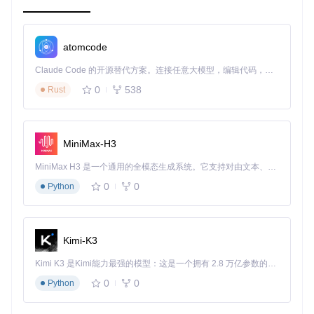
项目的启动文件主要是
examples/
目录下的示例脚本。以下
是一个典型的启动文件示例：
atomcode
# examples/example_1.py
Claude Code 的开源替代方案。连接任意大模型，编辑代码，运行命令，自动验证 — 全自动执行。用 Rust 构建，极致性能。 ｜ An open-source alternative to Claude Code. Connect any LLM, edit code, run commands, and verify changes — autonomously. Built in Rust for speed. Get Started
from
 optim_adahessian 
import
0
538
Rust
import
 torch

# 定义模型
model = YourModel()

MiniMax-H3
# 定义优化器
MiniMax H3 是一个通用的全模态生成系统。它支持对由文本、图像、视频和音频组成的多模态上下文进行统一理解，并能生成分辨率高达 2K、时长可达 15 秒的带原生立体声音频的视频。得益于面向任务泛化的系统设计，H3 在预训练阶段就已具备广泛的多模态上下文理解与生成能力，能够出色地执行复杂的多模态指令。
optimizer = Adahessian(model.parameters())

0
0
Python
# 训练循环
for
input
, output 
in
 data:

    optimizer.zero_grad()

    loss = loss_function(output, model(
input
))

Kimi-K3
    loss.backward(create_graph=
True
)

Kimi K3 是Kimi能力最强的模型：这是一个拥有 2.8 万亿参数的混合专家（MoE）模型，具备原生视觉理解能力，并支持 100 万 token 的上下文窗口。
启动文件介绍
0
0
Python
from optim_adahessian import Adahessian
: 导入 A
daHessian 优化器。