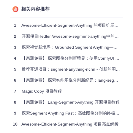
mpt-Segment-Anything，可以在没有先验知识的情况下识
别不寻常的对象或行为。
相关内容推荐
项目特点
1
Awesome-Efficient-Segment-Anything 的项目扩展与二次开发
多样化的应用
- 从图像分割到语义理解和视频处理，这个库
包含了多种应用场景。
2
开源项目Hedlen/awesome-segment-anything中的Medical SAM Adapter技术解析
持续更新
- 社区成员不断贡献新的项目和研究成果，确保了
资源的时效性和实用性。
3
探索视觉新境界：Grounded Segment Anything——从物体到部件的自由编辑
易于集成
- 许多项目提供Colab notebook和清晰的文档，便
于开发者快速试验和集成到自己的系统中。
4
【亲测免费】 探索图像分割新境界：使用ComfyUI Segment Anything
跨平台支持
- 包括针对移动设备的优化版本（如Fast-SAM
和Mobile-SAM），使这项技术更易于在不同平台上部署。
5
推荐开源项目：segment-anything-ncnn - 创新的图像分割神器
对于想要深入了解图像处理和机器学习的开发者、研究人员以
6
【亲测免费】 探索智能图像分割新纪元：lang-segment-anything 项目推荐
及爱好者，
Awesome-segment-anything-extensions
无疑
是一个宝藏资源。通过利用这些开源项目，不仅可以拓宽你的
7
Magic Copy 项目教程
视野，还能直接参与到这个激动人心的技术进步之中。现在就
开始探索，释放你的创造力，看看你能用这些工具实现什么令
8
【亲测免费】 Lang-Segment-Anything 开源项目教程
人惊叹的应用吧！
9
探索Segment Anything Fast：高效图像分割的终极指南 🚀
10
Awesome-Efficient-Segment-Anything 项目亮点解析