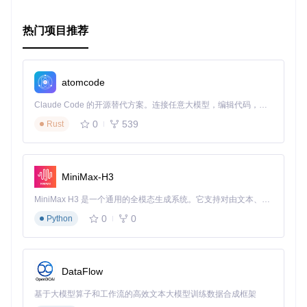
热门项目推荐
atomcode
Claude Code 的开源替代方案。连接任意大模型，编辑代码，运行命令，自动验证 — 全自动执行。用 Rust 构建，极致性能。 ｜ An open-source alternative to Claude Code. Connect any LLM, edit code, run commands, and verify changes — autonomously. Built in Rust for speed. Get Started
0
539
Rust
MiniMax-H3
MiniMax H3 是一个通用的全模态生成系统。它支持对由文本、图像、视频和音频组成的多模态上下文进行统一理解，并能生成分辨率高达 2K、时长可达 15 秒的带原生立体声音频的视频。得益于面向任务泛化的系统设计，H3 在预训练阶段就已具备广泛的多模态上下文理解与生成能力，能够出色地执行复杂的多模态指令。
0
0
Python
DataFlow
基于大模型算子和工作流的高效文本大模型训练数据合成框架