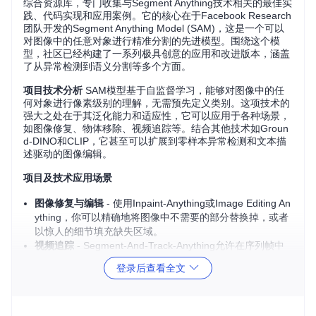
综合资源库，专门收集与Segment Anything技术相关的最佳实
践、代码实现和应用案例。它的核心在于Facebook Research
团队开发的Segment Anything Model (SAM)，这是一个可以
对图像中的任意对象进行精准分割的先进模型。围绕这个模
型，社区已经构建了一系列极具创意的应用和改进版本，涵盖
了从异常检测到语义分割等多个方面。
项目技术分析
SAM模型基于自监督学习，能够对图像中的任
何对象进行像素级别的理解，无需预先定义类别。这项技术的
强大之处在于其泛化能力和适应性，它可以应用于各种场景，
如图像修复、物体移除、视频追踪等。结合其他技术如Groun
d-DINO和CLIP，它甚至可以扩展到零样本异常检测和文本描
述驱动的图像编辑。
项目及技术应用场景
图像修复与编辑
- 使用Inpaint-Anything或Image Editing An
ything，你可以精确地将图像中不需要的部分替换掉，或者
以惊人的细节填充缺失区域。
视频追踪
- Segment-And-Track-Anything允许在序列帧中
跟踪并分割目标物体，这对于监控和运动分析特别有用。
登录后查看全文
医疗影像处理
- SAM-Medical-Imaging展示了如何利用SAM
技术改善医疗影像的分析和诊断。
零样本异常检测
- 结合Grounded-Segment-Anything和Pro