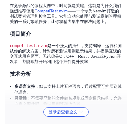
在竞争激烈的编程大赛中，时间就是关键。这就是为什么我们
强烈推荐使用
CompetiTest.nvim
——一个专为Neovim打造的
测试案例管理和检查工具。它能自动化处理与测试案例管理相
关的一系列繁琐任务，让你将精力集中在解决问题上。
项目简介
competitest.nvim
是一个强大的插件，支持编译、运行和测
试你的解决方案，针对所有测试用例显示结果，并提供直观的
交互式用户界面。无论你是C，C++，Rust，Java或Python开
发者，都能即刻开始利用这个插件提升效率。
技术分析
多语言支持
：默认支持上述五种语言，通过配置可扩展到其
他语言。
灵活性
：不需要严格的文件命名规则或固定目录结构，允许
自定义源代码、测试用例等存放位置。
可配置性
：你可以调整每个项目甚至每个文件夹的设置，包
登录后查看全文
括编译和运行命令。
应用场景