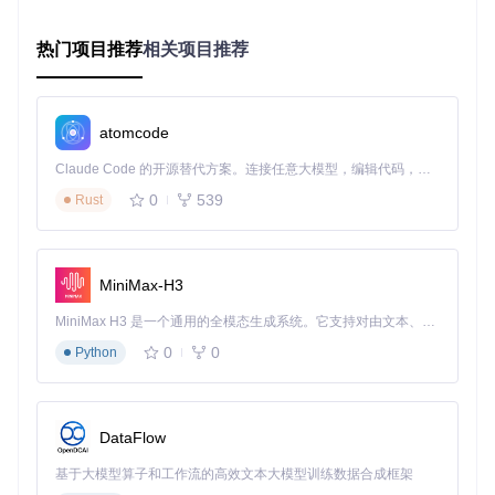
ui.nvim
。安装后只需调用
setup
函数即可开启服务，也可以
在此过程中进行个性化配置。
热门项目推荐
相关项目推荐
要深入了解如何使用CompetiTest.nvim，请查阅项目文档中的
功能特性
、
安装步骤
以及
使用说明
。
总体而言，CompetiTest.nvim是一个为提高竞赛编程效率而生
atomcode
的强大工具。它的便捷性和灵活性将使你在编写代码时更专注
于逻辑本身，而非琐碎的测试过程。立即尝试并让它成为你日
Claude Code 的开源替代方案。连接任意大模型，编辑代码，运行命令，自动验证 — 全自动执行。用 Rust 构建，极致性能。 ｜ An open-source alternative to Claude Code. Connect any LLM, edit code, run commands, and verify changes — autonomously. Built in Rust for speed. Get Started
常开发中的得力助手！
0
539
Rust
competitest.nvim
下载源代码
MiniMax-H3
CompetiTest.nvim is a Neovim plugin for Competitive Programming: it can manage and check testcases, download problems and contests from online judges and much more
MiniMax H3 是一个通用的全模态生成系统。它支持对由文本、图像、视频和音频组成的多模态上下文进行统一理解，并能生成分辨率高达 2K、时长可达 15 秒的带原生立体声音频的视频。得益于面向任务泛化的系统设计，H3 在预训练阶段就已具备广泛的多模态上下文理解与生成能力，能够出色地执行复杂的多模态指令。
项目地址：
https://gitcode.com/gh_mirrors/co/competitest.nvim
0
0
Python
DataFlow
基于大模型算子和工作流的高效文本大模型训练数据合成框架