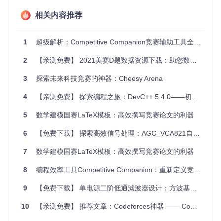
在线编码挑战平台的本地测试：如LeetCode、HackerRank
相关内容推荐
等。
编程比赛准备：ACM/ICPC、Google Code Jam等。
1
超级解析：Competitive Companion竞赛辅助工具全攻略
学习算法：实时验证算法实现是否正确。
2
【亲测免费】 2021美赛D题数据资源下载：助您数学建模一臂之力
项目特点
3
探索未来科技竞赛的神器：Cheesy Arena
一键操作
：自动完成编译、运行和测试，通过简洁的命令
行接口和弹出窗口控制台进行操作。
4
【亲测免费】 探索编程之旅：DevC++ 5.4.0——初学者的理想选择
可视化界面
：清晰展示测试结果，包括输入、期望输出、
5
实际输出和差异比较，可以切换不同视图以查看详细信
数学建模国赛LaTeX模板：高效撰写竞赛论文的利器
息。
6
【免费下载】 探索高效信号处理：AGC_VCA821自动增益控制电路
浏览器扩展集成
：配合
competitive-companion
，可以从在
线平台直接下载题目和测试用例，简化工作流。
7
数学建模国赛LaTeX模板：高效撰写竞赛论文的利器
高度可定制
：无论是文件存储方式、界面布局，还是快捷
键映射，都可以按个人喜好自由定制。
8
编程效率工具Competitive Companion：重新定义竞赛辅助神器
安装与使用
9
【免费下载】 单电源二阶低通滤波器设计：方波基波提取利器
该插件要求Neovim版本至少为0.5。可以通过
vim-plug
、
pac
10
【亲测免费】 推荐文章：Codeforces神器 —— Codeforces Tool
ker.nvim
或
lazy.nvim
等包管理器安装，确保先安装其依赖
n