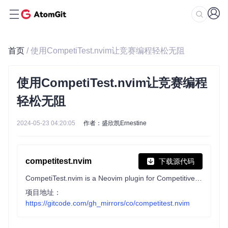
首页
/ 使用CompetiTest.nvim让竞赛编程轻松无阻
使用CompetiTest.nvim让竞赛编程
轻松无阻
2024-05-23 04:20:05
作者：盛欣凯Ernestine
competitest.nvim
下载源代码
CompetiTest.nvim is a Neovim plugin for Competitive Programming: it can manage and check testcases, download problems and contests from online judges and much more
项目地址：
https://gitcode.com/gh_mirrors/co/competitest.nvim