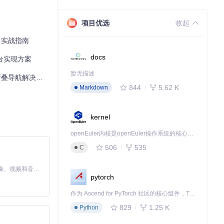
项目优选
收起
目实战指南
docs
平台实现方案
暂无描述
可折叠导航解决方案
844
5.62 K
Markdown
kernel
openEuler内核是openEuler操作系统的核心，既是系统性能与稳定性的基石，也是连接处理器、设备与服务的桥梁。
506
535
C
MiniMax H3 是一个通用的全模态生成系统。它支持对由文本、图像、视频和音频组成的多模态上下文进行统一理解，并能生成分辨率高达 2K、时长可达 15 秒的带原生立体声音频的视频。得益于面向任务泛化的系统设计，H3 在预训练阶段就已具备广泛的多模态上下文理解与生成能力，能够出色地执行复杂的多模态指令。
pytorch
作为 Ascend for PyTorch 社区的核心组件，TorchNPU 是昇腾专为 PyTorch 打造的深度学习适配插件，使 PyTorch 框架能够直接调用昇腾 NPU，为开发者提供昇腾 AI 处理器的超强算力。
829
1.25 K
Python