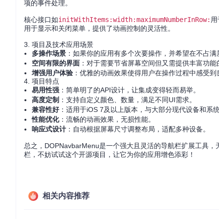
项的事件处理。
核心接口如
initWithItems:width:maximumNumberInRow:
用
用于显示和关闭菜单，提供了动画控制的灵活性。
3. 项目及技术应用场景
多操作场景
：如果你的应用有多个次要操作，并希望在不占满屏幕
空间有限的界面
：对于需要节省屏幕空间但又需提供丰富功能的界
增强用户体验
：优雅的动画效果使得用户在操作过程中感受到
4. 项目特点
易用性强
：简单明了的API设计，让集成变得轻而易举。
高度定制
：支持自定义颜色、数量，满足不同UI需求。
兼容性好
：适用于iOS 7及以上版本，与大部分现代设备和系
性能优化
：流畅的动画效果，无损性能。
响应式设计
：自动根据屏幕尺寸调整布局，适配多种设备。
总之，DOPNavbarMenu是一个强大且灵活的导航栏扩展
栏，不妨试试这个开源项目，让它为你的应用增色添彩！
相关内容推荐