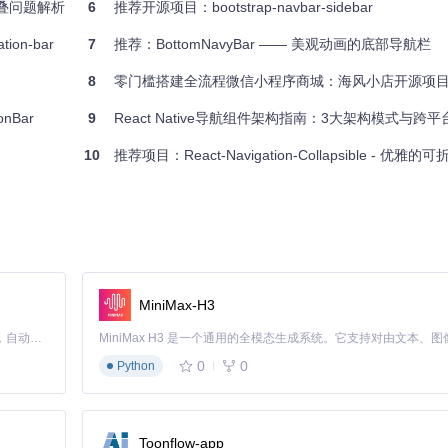
钮重叠问题解析
6
推荐开源项目：bootstrap-navbar-sidebar
on-bar
7
推荐：BottomNavyBar —— 美观动画的底部导航栏
8
零门槛搭建全流程微信小程序商城：海风小店开源项
nBar
9
React Native导航组件架构指南：3大架构模式与跨
10
推荐项目：React-Navigation-Collapsible - 优雅的
MiniMax-H3
Claude Code 的开源替代方案。连接任意大模型，编辑代码，运行命令，自动验证 — 全自动执行。用 Rust 构建，极致性能。 ｜ An open-source alternative to Claude Code. Connect any LLM, edit code, run commands, and verify changes — autonomously. Built in Rust for speed. Get Started
0
0
Python
Toonflow-app