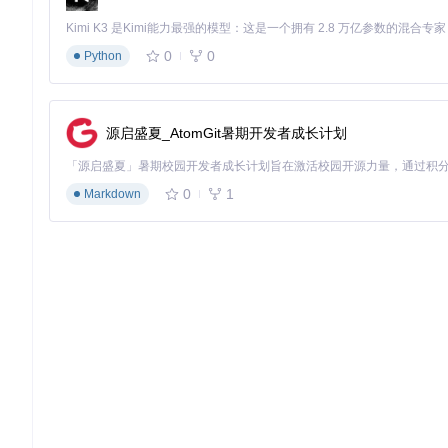
0
0
Python
源启盛夏_AtomGit暑期开发者成长计划
0
1
Markdown