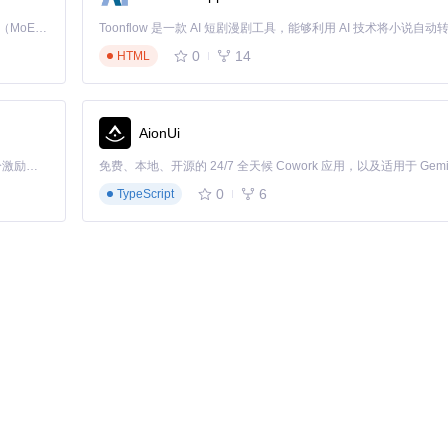
Kimi K3 是Kimi能力最强的模型：这是一个拥有 2.8 万亿参数的混合专家（MoE）模型，具备原生视觉理解能力，并支持 100 万 token 的上下文窗口。
0
14
HTML
AionUi
「源启盛夏」暑期校园开发者成长计划旨在激活校园开源力量，通过积分激励、认证扶持、资源倾斜等形式，引导高校组织和开发者完成「入驻 — 建项目 — 做贡献 — 获认证 — 得资源」的完整闭环。无论你是想带领社团入驻平台的组织者，还是希望用代码贡献证明自己的开发者，都能在这里找到属于你的成长路径。
0
6
TypeScript