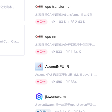
ops-transformer
Toonflow 是一款 AI 短剧漫剧工具，能够利用 AI 技术将小说自动转化为剧本，并结合 AI 生成的图片和视频，实现高效的短剧创作。借助 Toonflow，可以轻松完成从文字到影像的全流程，让短剧制作变得更加智能与便捷。
本项目是CANN提供的transformer类大模型算子库，实现网络在NPU上加速计算。
1.03 K
2.43 K
C++
ops-nn
免费、本地、开源的 24/7 全天候 Cowork 应用，以及适用于 Gemini CLI、Claude Code、Codex、OpenCode、Qwen Code、Goose CLI、Auggie 等的 OpenClaw | 🌟 喜欢就点star吧
本项目是CANN提供的神经网络类计算算子库，实现网络在NPU上加速计算。
833
1.64 K
C++
AscendNPU-IR
AscendNPU-IR是基于MLIR（Multi-Level Intermediate Representation）构建的，面向昇腾亲和算子编译时使用的中间表示，提供昇腾完备表达能力，通过编译优化提升昇腾AI处理器计算效率，支持通过生态框架使能昇腾AI处理器与深度调优
496
334
C++
jiuwenswarm
JiuwenSwarm 是一款基于openJiuwen开发的智能AI Agent，它能够将大语言模型的强大能力，通过你日常使用的各类通讯应用，直接延伸至你的指尖。
3.14 K
842
Python