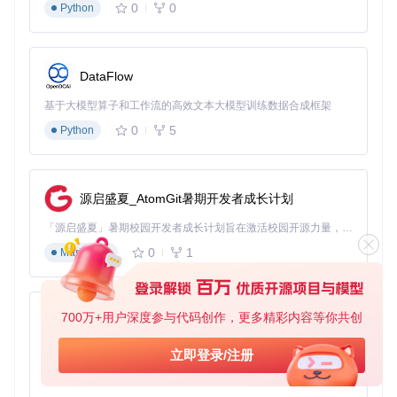
0
0
Python
🔧
配置技巧
：对于Intel核显，需设置AAPL,ig-platform-id参
数；AMD显卡则需要设置framebuffer相关参数。
DataFlow
SMBIOS信息配置
基于大模型算子和工作流的高效文本大模型训练数据合成框架
SMBIOS信息让macOS认为你的PC是一台真正的苹果设备。
错误的配置可能导致系统不稳定：
0
5
Python
关键设置
：
源启盛夏_AtomGit暑期开发者成长计划
SystemProductName：设备型号，如MacBookPro15,2
「源启盛夏」暑期校园开发者成长计划旨在激活校园开源力量，通过积分激励、认证扶持、资源倾斜等形式，引导高校组织和开发者完成「入驻 — 建项目 — 做贡献 — 获认证 — 得资源」的完整闭环。无论你是想带领社团入驻平台的组织者，还是希望用代码贡献证明自己的开发者，都能在这里找到属于你的成长路径。
SystemSerialNumber：唯一序列号
0
1
Markdown
MLB：主板序列号
四、系统安装与调试
700万+用户深度参与代码创作，更多精彩内容等你共创
py-xiaozhi
安装步骤概览
将OpenCore文件复制到USB的EFI分区
基于Python的Xiaozhi AI，适用于想要完整Xiaozhi体验而无需拥有专用硬件的用户。
立即登录/注册
重启电脑并从USB启动
0
1
Python
进入macOS安装界面，格式化目标硬盘