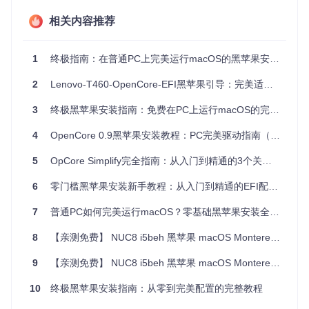
二、安装前的准备工作
相关内容推荐
检查硬件兼容性
1
终极指南：在普通PC上完美运行macOS的黑苹果安装教程
不是所有PC都能完美运行黑苹果，以下是不同场景的推荐配
置：
2
Lenovo-T460-OpenCore-EFI黑苹果引导：完美适配，一键安装
硬件
推荐配置
注意事项
3
终极黑苹果安装指南：免费在PC上运行macOS的完整教程
场景
台式
优先选择UEFI BIOS主
Intel Core i5/i7 + AM
4
OpenCore 0.9黑苹果安装教程：PC完美驱动指南（2023最新版零基础教程）
D RX显卡
机
板
5
OpCore Simplify完全指南：从入门到精通的3个关键阶段
笔记
英特尔酷睿处理器 +
需特别注意电源管理和
本
核显
触控板驱动
6
零门槛黑苹果安装新手教程：从入门到精通的EFI配置指南
工作
需禁用不必要的服务器
Xeon E5 + 专业显卡
站
功能
7
普通PC如何完美运行macOS？零基础黑苹果安装全攻略
💡
8
小贴士
【亲测免费】 NUC8 i5beh 黑苹果 macOS Monterey 12.3.1 安装教程
：使用CPU-Z查看处理器型号，用GPU-Z确认显卡
信息，这些工具能帮助你判断硬件是否适合安装黑苹果。
9
【亲测免费】 NUC8 i5beh 黑苹果 macOS Monterey 12.3.1 安装教程：解锁高效生产力的新选择
准备安装介质
16GB及以上容量的USB闪存盘
10
终极黑苹果安装指南：从零到完美配置的完整教程
macOS镜像文件（推荐从App Store下载）