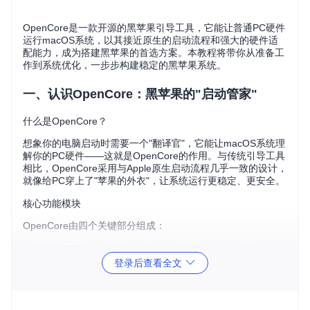
OpenCore是一款开源的黑苹果引导工具，它能让普通PC硬件
运行macOS系统，以其接近原生的启动流程和强大的硬件适
配能力，成为搭建黑苹果的首选方案。本教程将带你从准备工
作到系统优化，一步步构建稳定的黑苹果系统。
一、认识OpenCore：黑苹果的"启动管家"
什么是OpenCore？
想象你的电脑启动时需要一个"翻译官"，它能让macOS系统理
解你的PC硬件——这就是OpenCore的作用。与传统引导工具
相比，OpenCore采用与Apple原生启动流程几乎一致的设计，
就像给PC穿上了"苹果的外衣"，让系统运行更稳定、更安全。
核心功能模块
OpenCore由四个关键部分组成：
引导管理器
：如同机场的塔台，指挥硬件初始化和系统加载
登录后查看全文
ACPI补丁系统
：修复主板固件与macOS的兼容性问题
驱动加载器
：管理内核扩展，确保硬件驱动正确加载
安全验证机制
：实现与苹果设备同等的安全启动流程