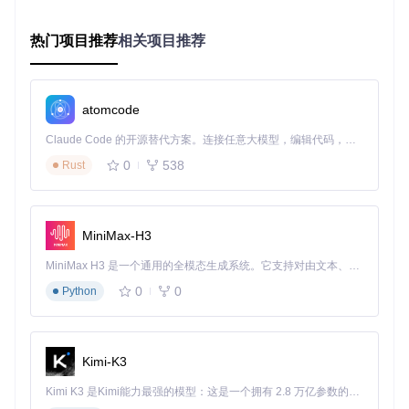
OpenCore最新发布包（通过
git clone https://gitc
ode.com/gh_mirrors/op/OpenCore-Install-Guide
热门项目推荐
相关项目推荐
获取）
配置工具（ProperTree、GenSMBIOS等）
三、配置OpenCore：打造你的专属引导器
atomcode
ACPI补丁配置
Claude Code 的开源替代方案。连接任意大模型，编辑代码，运行命令，自动验证 — 全自动执行。用 Rust 构建，极致性能。 ｜ An open-source alternative to Claude Code. Connect any LLM, edit code, run commands, and verify changes — autonomously. Built in Rust for speed. Get Started
ACPI补丁就像"硬件翻译器"，让macOS能理解PC的硬件语
0
538
Rust
言。以下是典型的ACPI配置界面，红色框内为必要的补丁文
件：
MiniMax-H3
操作步骤
：
MiniMax H3 是一个通用的全模态生成系统。它支持对由文本、图像、视频和音频组成的多模态上下文进行统一理解，并能生成分辨率高达 2K、时长可达 15 秒的带原生立体声音频的视频。得益于面向任务泛化的系统设计，H3 在预训练阶段就已具备广泛的多模态上下文理解与生成能力，能够出色地执行复杂的多模态指令。
添加SSDT-PLUG.aml启用CPU电源管理
0
0
Python
添加SSDT-EC.aml修复嵌入式控制器
添加SSDT-XOSI.aml解决操作系统识别问题
设备属性设置
Kimi-K3
设备属性是硬件的"身份证"，告诉macOS你的硬件规格。以显
卡为例，正确的属性设置能解决显存识别和显示输出问题：
Kimi K3 是Kimi能力最强的模型：这是一个拥有 2.8 万亿参数的混合专家（MoE）模型，具备原生视觉理解能力，并支持 100 万 token 的上下文窗口。