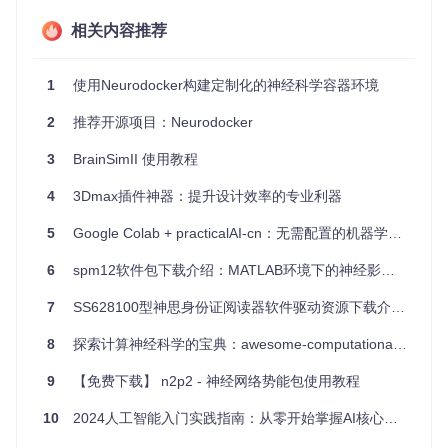
项目特点
相关内容推荐
简洁易用
：无需复杂的配置，直接指定源路径即可快速打
包。
1
使用Neurodocker构建定制化的神经科学容器环境
智能命名
：自动从应用信息中提取名称和版本号，生成规范
2
推荐开源项目：Neurodocker
化的包名。
多样化输入
：支持从已安装应用、磁盘映像文件或 ZIP 压缩
3
BrainSimII 使用教程
包中创建包。
脚本支持
：可以添加预安装和后安装脚本来扩展功能。
4
3Dmax插件神器：提升设计效率的专业利器
可配置性
：允许控制包的可移动性，以及设置输出路径和签
名。
5
Google Colab + practicalAI-cn：无需配置的机器学习开发环境终极指南
以下是一些使用示例：
6
spm12软件包下载介绍：MATLAB环境下的神经影像分析工具
对已安装的应用创建包：
quickpkg /Applications/Num
7
SS628100型神思身份证阅读器软件驱动资源下载介绍：快速连接与信息读取
bers.app
从磁盘映像打包：
quickpkg ~/Downloads/Firefox\ 4
8
探索计算神经科学的宝典：awesome-computational-neuroscience 指南
3.0.4.dmg
从 ZIP 文件打包：
quickpkg ~/Downloads/Things.zip
9
【免费下载】 n2p2 - 神经网络势能包使用教程
此外，
quickpkg
不是
autopkg
的替代品，而是作为其补
10
2024人工智能入门实践指南：从零开始掌握AI核心技能
充，当自动化流程不适用或需要快速打包时，它是你的得力助
手。同样，它也比
munkipkg
更轻量级，更适合快速操作。