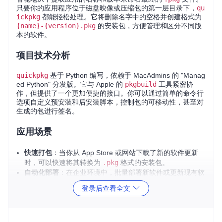
只要你的应用程序位于磁盘映像或压缩包的第一层目录下，
qu
ickpkg
都能轻松处理。它将删除名字中的空格并创建格式为
{name}-{version}.pkg
的安装包，方便管理和区分不同版
本的软件。
项目技术分析
quickpkg
基于 Python 编写，依赖于 MacAdmins 的 "Manag
ed Python" 分发版。它与 Apple 的
pkgbuild
工具紧密协
作，但提供了一个更加便捷的接口。你可以通过简单的命令行
选项自定义预安装和后安装脚本，控制包的可移动性，甚至对
生成的包进行签名。
应用场景
快速打包
：当你从 App Store 或网站下载了新的软件更新
时，可以快速将其转换为
.pkg
格式的安装包。
自动化部署
：在企业环境中，批量部署新软件或更新现有软
件时，
quickpkg
可以大大提高效率。
登录后查看全文
测试和实验
：对于不适用于
autopkg
自动化流程的软件，
或者在没有现成配方的情况下，
quickpkg
是一个理想的选
择。