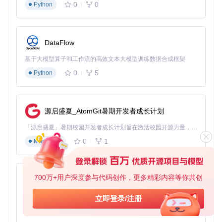
0
0
Python
DataFlow
基于大模型算子和工作流的高效文本大模型训练数据合成框架
0
5
Python
源启盛夏_AtomGit暑期开发者成长计划
「源启盛夏」暑期校园开发者成长计划旨在激活校园开源力量，通过积分激励、认证扶持、资源倾斜等形式，引导高校组织和开发者完成「入驻 — 建项目 — 做贡献 — 获认证 — 得资源」的完整闭环。无论你是想带领社团入驻平台的组织者，还是希望用代码贡献证明自己的开发者，都能在这里找到属于你的成长路径。
0
1
Markdown
700万+用户深度参与代码创作，更多精彩内容等你共创
py-xiaozhi
基于Python的Xiaozhi AI，适用于想要完整Xiaozhi体验而无需拥有专用硬件的用户。
立即登录/注册
0
1
Python