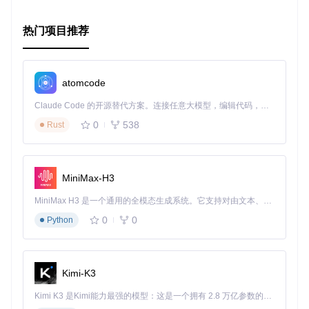
总的来说，无论你是系统管理员还是普通用户，
quickpkg
都
热门项目推荐
是一款值得信赖的工具，为你提供高效且简便的软件打包体
验。立即尝试一下，看看它如何简化你的工作流程！
atomcode
Claude Code 的开源替代方案。连接任意大模型，编辑代码，运行命令，自动验证 — 全自动执行。用 Rust 构建，极致性能。 ｜ An open-source alternative to Claude Code. Connect any LLM, edit code, run commands, and verify changes — autonomously. Built in Rust for speed. Get Started
0
538
Rust
MiniMax-H3
MiniMax H3 是一个通用的全模态生成系统。它支持对由文本、图像、视频和音频组成的多模态上下文进行统一理解，并能生成分辨率高达 2K、时长可达 15 秒的带原生立体声音频的视频。得益于面向任务泛化的系统设计，H3 在预训练阶段就已具备广泛的多模态上下文理解与生成能力，能够出色地执行复杂的多模态指令。
0
0
Python
Kimi-K3
Kimi K3 是Kimi能力最强的模型：这是一个拥有 2.8 万亿参数的混合专家（MoE）模型，具备原生视觉理解能力，并支持 100 万 token 的上下文窗口。