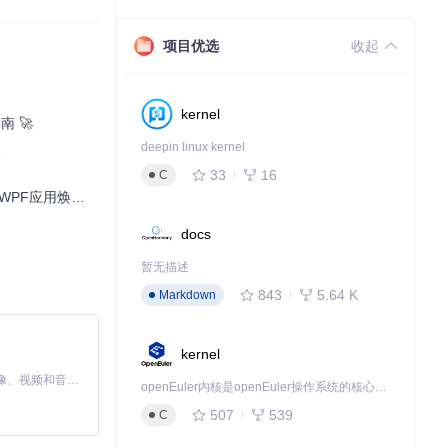
项目优选
收起
kernel
南 🚀
deepin linux kernel
33
16
C
PF应用焕然一新
docs
暂无描述
843
5.64 K
Markdown
kernel
MiniMax H3 是一个通用的全模态生成系统。它支持对由文本、图像、视频和音频组成的多模态上下文进行统一理解，并能生成分辨率高达 2K、时长可达 15 秒的带原生立体声音频的视频。得益于面向任务泛化的系统设计，H3 在预训练阶段就已具备广泛的多模态上下文理解与生成能力，能够出色地执行复杂的多模态指令。
openEuler内核是openEuler操作系统的核心，既是系统性能与稳定性的基石，也是连接处理器、设备与服务的桥梁。
507
539
C