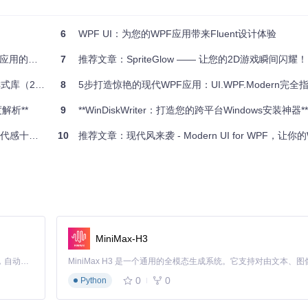
6
WPF UI：为您的WPF应用带来Fluent设计体验
应用的利器
7
推荐文章：SpriteGlow —— 让您的2D游戏瞬间闪耀！
修正版）推荐
8
5步打造惊艳的现代WPF应用：UI.WPF.Modern完全指
度解析**
9
**WinDiskWriter：打造您的跨平台Windows安装神器**
WPF应用
10
推荐文章：现代风来袭 - Modern UI for WPF，让你的W
MiniMax-H3
Claude Code 的开源替代方案。连接任意大模型，编辑代码，运行命令，自动验证 — 全自动执行。用 Rust 构建，极致性能。 ｜ An open-source alternative to Claude Code. Connect any LLM, edit code, run commands, and verify changes — autonomously. Built in Rust for speed. Get Started
0
0
Python