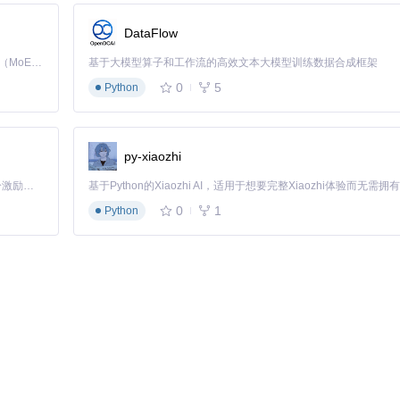
DataFlow
Kimi K3 是Kimi能力最强的模型：这是一个拥有 2.8 万亿参数的混合专家（MoE）模型，具备原生视觉理解能力，并支持 100 万 token 的上下文窗口。
基于大模型算子和工作流的高效文本大模型训练数据合成框架
0
5
Python
py-xiaozhi
「源启盛夏」暑期校园开发者成长计划旨在激活校园开源力量，通过积分激励、认证扶持、资源倾斜等形式，引导高校组织和开发者完成「入驻 — 建项目 — 做贡献 — 获认证 — 得资源」的完整闭环。无论你是想带领社团入驻平台的组织者，还是希望用代码贡献证明自己的开发者，都能在这里找到属于你的成长路径。
0
1
Python