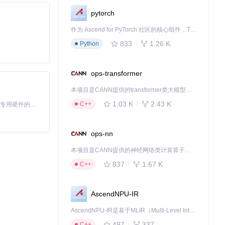
pytorch
作为 Ascend for PyTorch 社区的核心组件，TorchNPU 是昇腾专为 PyTorch 打造的深度学习适配插件，使 PyTorch 框架能够直接调用昇腾 NPU，为开发者提供昇腾 AI 处理器的超强算力。
833
1.26 K
Python
ops-transformer
本项目是CANN提供的transformer类大模型算子库，实现网络在NPU上加速计算。
1.03 K
2.43 K
C++
基于Python的Xiaozhi AI，适用于想要完整Xiaozhi体验而无需拥有专用硬件的用户。
ops-nn
本项目是CANN提供的神经网络类计算算子库，实现网络在NPU上加速计算。
837
1.67 K
C++
AscendNPU-IR
AscendNPU-IR是基于MLIR（Multi-Level Intermediate Representation）构建的，面向昇腾亲和算子编译时使用的中间表示，提供昇腾完备表达能力，通过编译优化提升昇腾AI处理器计算效率，支持通过生态框架使能昇腾AI处理器与深度调优
497
337
C++