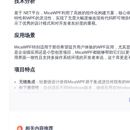
技术分析
基于.NET平台，MicaWPF利用了高效的组件化构建方案，核心
特性和WPF的灵活性，实现了无需大幅度修改现有代码即可增添
示了优秀的设计模式和对开发者友好度的重视。
应用场景
MicaWPF特别适用于那些希望提升用户体验的WPF应用，尤
是企业级应用还是小型创意项目，MicaWPF都能够帮助它们以更
用界面一致性且支持多操作系统环境的开发者来说，这个库更是
项目特点
无缝集成
：轻量级设计使得MicaWPF易于集成进任何现有的W
向下兼容性
：自动适应不同Windows版本，确保应用在Window
主题自动识别
：根据操作系统设置智能切换暗色或亮色主题，
完整文档与示例
：详尽的文档和演示应用程序，方便开发者快
活跃社区与贡献机会
：作为一个持续发展的开源项目，Mica
通过MicaWPF，您可以立即赋予您的WPF应用新时代的观
为WPF开发者值得探索的一项宝贵资源。现在就加入这个项目
相关内容推荐