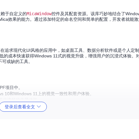
依赖于自定义的
MicaWindow
控件及其配套资源。该库巧妙地结合了Window
Mica效果的能力。通过添加特定的命名空间和简单的配置，开发者就能
其是在追求现代化UI风格的应用中，如桌面工具、数据分析软件或是个人定
低的成本快速获得Windows 11式的视觉升级，增强用户的沉浸式体验。
不可或缺的工具。
PF项目中。
s 10和Windows 11上的视觉一致性和用户体验。
提供流畅的主题体验。
速上手。
登录后查看全文
WPF欢迎社区贡献，提供了问题反馈和功能请求的渠道，鼓励开发者参与
感，提升产品形象与用户体验。其高质量的实施、强大的技术支持以及灵活的
的使用者行列，让您的应用焕然一新，体验从经典到现代的华丽转身！