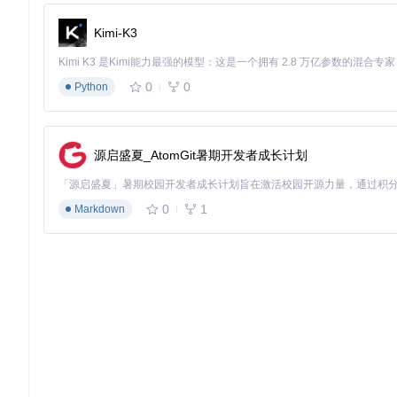
Kimi-K3
0
0
Python
源启盛夏_AtomGit暑期开发者成长计划
0
1
Markdown