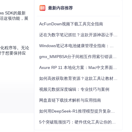
最新内容推荐
s SDK的最新
激活这项功能，展
AcFunDown视频下载工具完全指南
还在为数字笔记抓狂？这款开源神器让手写批注效率提升300%
Windows笔记本电池健康管理全指南：从根源解决电池损耗问题
制化程序等。无论
对于想要保持应
gmx_MMPBSA分子间相互作用索引错误的深度诊断与解决
Axure RP 11 本地化方案：Mac中文界面优化与原型设计工具汉化全指南
如何高效获取教育资源？这款工具让教材下载效率提升80%
视频元数据深度编辑：专业技巧与案例
网盘直链下载技术解析与应用指南
改进。
如何用DeepSeek-R1推理模型提升复杂任务解决能力：完整指南
使用方式，使之成
5个突破瓶颈技巧：硬件优化工具让你的电脑性能提升30%