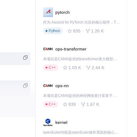
pytorch
作为 Ascend for PyTorch 社区的核心组件，TorchNPU 是昇腾专为 PyTorch 打造的深度学习适配插件，使 PyTorch 框架能够直接调用昇腾 NPU，为开发者提供昇腾 AI 处理器的超强算力。
835
1.26 K
Python
ops-transformer
本项目是CANN提供的transformer类大模型算子库，实现网络在NPU上加速计算。
1.03 K
2.44 K
C++
ops-nn
本项目是CANN提供的神经网络类计算算子库，实现网络在NPU上加速计算。
839
1.67 K
C++
接用于策略验
kernel
openEuler内核是openEuler操作系统的核心，既是系统性能与稳定性的基石，也是连接处理器、设备与服务的桥梁。