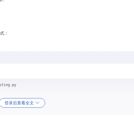
方式：
登录后查看全文
D、EURUSD等主流品种的历史数据，如
BTCUSD.csv
和
GOOG.csv
，可直
hon内置的venv模块或conda创建独立的虚拟环境。