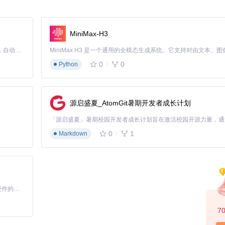
MiniMax-H3
Claude Code 的开源替代方案。连接任意大模型，编辑代码，运行命令，自动验证 — 全自动执行。用 Rust 构建，极致性能。 ｜ An open-source alternative to Claude Code. Connect any LLM, edit code, run commands, and verify changes — autonomously. Built in Rust for speed. Get Started
0
0
Python
源启盛夏_AtomGit暑期开发者成长计划
0
1
Markdown
基于Python的Xiaozhi AI，适用于想要完整Xiaozhi体验而无需拥有专用硬件的用户。
7