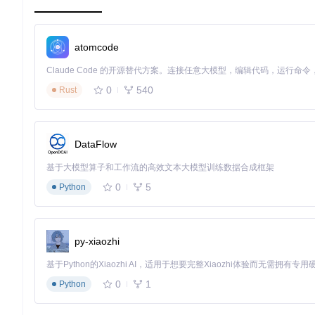
常见问题
Q: 安装过程中出现依赖冲突怎么办？
atomcode
A: 尝试升级pip工具并使用--no-cache-dir参数重新安装：
pip install --upgrade pip

0
540
Rust
Q: 如何验证安装是否成功？
DataFlow
A: 可以运行以下代码测试：
基于大模型算子和工作流的高效文本大模型训练数据合成框架
from
 backtesting 
import
0
5
Python
from
 backtesting.test 
import
 GOOG

class
SimpleStrategy
(
Strategy
):

def
next
(
self
):

py-xiaozhi
if
self
.data.Close[-
1
] > 
self
.data.Open[-
1
]:

self
.buy()

0
1
bt = Backtest(GOOG, SimpleStrategy, cash=
10000
)

Python
print