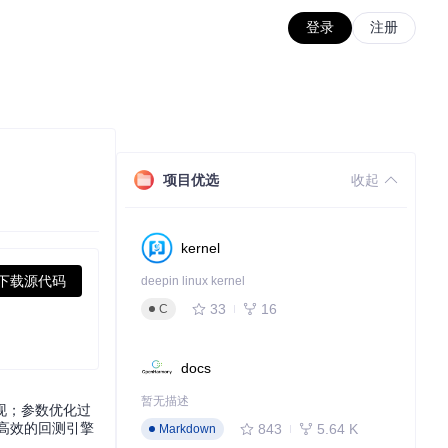
登录
注册
项目优选
收起
kernel
下载源代码
deepin linux kernel
33
16
C
docs
暂无描述
现；参数优化过
、高效的回测引擎
843
5.64 K
Markdown