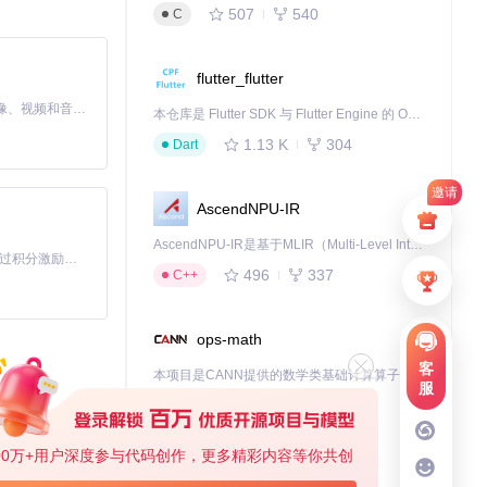
507
540
C
flutter_flutter
MiniMax H3 是一个通用的全模态生成系统。它支持对由文本、图像、视频和音频组成的多模态上下文进行统一理解，并能生成分辨率高达 2K、时长可达 15 秒的带原生立体声音频的视频。得益于面向任务泛化的系统设计，H3 在预训练阶段就已具备广泛的多模态上下文理解与生成能力，能够出色地执行复杂的多模态指令。
本仓库是 Flutter SDK 与 Flutter Engine 的 OpenHarmony 适配版本，由 CPF-Flutter 团队维护。开发者可使用熟悉的 Flutter 技术栈开发 OpenHarmony 应用，3.35.7 及以后的适配版本可基于本仓库源码构建支持 OpenHarmony 的 Flutter Engine。
1.13 K
304
Dart
邀请
AscendNPU-IR
AscendNPU-IR是基于MLIR（Multi-Level Intermediate Representation）构建的，面向昇腾亲和算子编译时使用的中间表示，提供昇腾完备表达能力，通过编译优化提升昇腾AI处理器计算效率，支持通过生态框架使能昇腾AI处理器与深度调优
「源启盛夏」暑期校园开发者成长计划旨在激活校园开源力量，通过积分激励、认证扶持、资源倾斜等形式，引导高校组织和开发者完成「入驻 — 建项目 — 做贡献 — 获认证 — 得资源」的完整闭环。无论你是想带领社团入驻平台的组织者，还是希望用代码贡献证明自己的开发者，都能在这里找到属于你的成长路径。
496
337
C++
ops-math
客
本项目是CANN提供的数学类基础计算算子库，实现网络在NPU上加速计算。
服
1.24 K
1.36 K
C++
00万+用户深度参与代码创作，更多精彩内容等你共创
jiuwenswarm