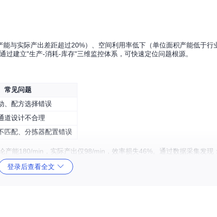
能与实际产出差距超过20%）、空间利用率低下（单位面积产能低于行
通过建立"生产-消耗-库存"三维监控体系，可快速定位问题根源。
常见问题
动、配方选择错误
通道设计不合理
不匹配、分拣器配置错误
能180/min，实际产出仅98/min，效率损失46%。通过数据采集发现
登录后查看全文
%）
布局未考虑极地光照衰减