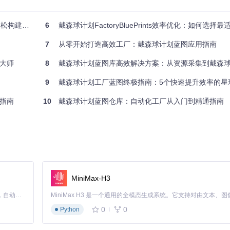
星际工厂
动阶段和外部干扰的影响。建议选择资源供应充足时段进行测试。
6
戴森球计划FactoryBluePrints效率优化：如何选择最
7
从零开始打造高效工厂：戴森球计划蓝图应用指南
大师
8
戴森球计划蓝图库高效解决方案：从资源采集到戴森球构建的全
9
戴森球计划工厂蓝图终极指南：5个快速提升效率的星
指南
10
戴森球计划蓝图仓库：自动化工厂从入门到精通指南
BluePrints

print\"

MiniMax-H3
Claude Code 的开源替代方案。连接任意大模型，编辑代码，运行命令，自动验证 — 全自动执行。用 Rust 构建，极致性能。 ｜ An open-source alternative to Claude Code. Connect any LLM, edit code, run commands, and verify changes — autonomously. Built in Rust for speed. Get Started
0
0
Python