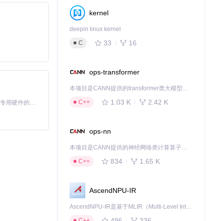
kernel
兼容版本。
deepin linux kernel
33
16
C
ops-transformer
本项目是CANN提供的transformer类大模型算子库，实现网络在NPU上加速计算。
1.03 K
2.42 K
C++
基于Python的Xiaozhi AI，适用于想要完整Xiaozhi体验而无需拥有专用硬件的用户。
ops-nn
本项目是CANN提供的神经网络类计算算子库，实现网络在NPU上加速计算。
834
1.65 K
C++
AscendNPU-IR
AscendNPU-IR是基于MLIR（Multi-Level Intermediate Representation）构建的，面向昇腾亲和算子编译时使用的中间表示，提供昇腾完备表达能力，通过编译优化提升昇腾AI处理器计算效率，支持通过生态框架使能昇腾AI处理器与深度调优
496
336
C++