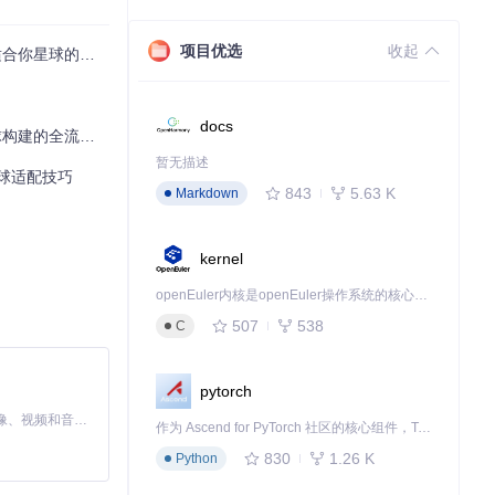
项目优选
收起
适合你星球的蓝图
docs
流程优化指南
暂无描述
球适配技巧
843
5.63 K
Markdown
kernel
openEuler内核是openEuler操作系统的核心，既是系统性能与稳定性的基石，也是连接处理器、设备与服务的桥梁。
507
538
C
pytorch
MiniMax H3 是一个通用的全模态生成系统。它支持对由文本、图像、视频和音频组成的多模态上下文进行统一理解，并能生成分辨率高达 2K、时长可达 15 秒的带原生立体声音频的视频。得益于面向任务泛化的系统设计，H3 在预训练阶段就已具备广泛的多模态上下文理解与生成能力，能够出色地执行复杂的多模态指令。
作为 Ascend for PyTorch 社区的核心组件，TorchNPU 是昇腾专为 PyTorch 打造的深度学习适配插件，使 PyTorch 框架能够直接调用昇腾 NPU，为开发者提供昇腾 AI 处理器的超强算力。
830
1.26 K
Python