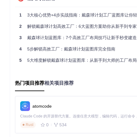
根因分析：区分设备、物流、能源三类问题的特征表现
注意事项
1
3大核心优势+4步实战指南：戴森球计划工厂蓝图库让你轻松构建
：数据采集需在生产线稳定运行状态下进行，排除启
2
解锁戴森球计划高效工厂：6大蓝图方案助你从新手到专家
二、设计优化解决方案
3
戴森球计划蓝图库：7个高效工厂布局技巧让新手秒变建造
蓝图库部署流程
4
5步解锁高效工厂：戴森球计划蓝图库完全指南
目标
：15分钟内完成蓝图库部署并验证基础功能
5
5大维度解锁戴森球计划蓝图库：从新手到大师的工厂布局
# 克隆蓝图库到本地
git 
clone
 https://gitcode.com/GitHub_Trending/fa/Factory
# 定位游戏蓝图目录（Windows系统）
热门项目推荐
相关项目推荐
cd
 /d 
"%USERPROFILE%\Documents\Dyson Sphere Program\Blue
# 复制蓝图文件

xcopy /E /I "
FactoryBluePrints
" "
FactoryBluePrints
atomcode
部署验证步骤
：
0
534
Rust
启动游戏并进入蓝图界面
检查蓝图库分类完整性（至少包含12个功能类别）