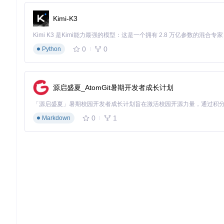
加载"基础材料测试蓝图"验证运行状态
Kimi-K3
常见错误排查
：若蓝图未显示，检查目录权限或尝试重启游戏；
环境适配策略
0
0
Python
不同星球环境需要匹配特定蓝图设计：
极地环境解决方案
采用"[冰凝之心]极地混线超市"蓝图，其核心
源启盛夏_AtomGit暑期开发者成长计划
环形传送带系统减少空间浪费
中央物流塔集中调配物资
能源优化设计适应低温环境
0
1
Markdown
图1：极地环境环形生产系统，通过紧凑布局和集中物流提升空间
赤道环境解决方案
选择"[Terrevil]无脑平铺系列"蓝图，实现
模块化设计支持横向无限扩展
太阳能-生产线一体化布局
预配置的物流平衡系统
图2：赤道区域模块化生产线，每个单元产能120/min，扩展效率提