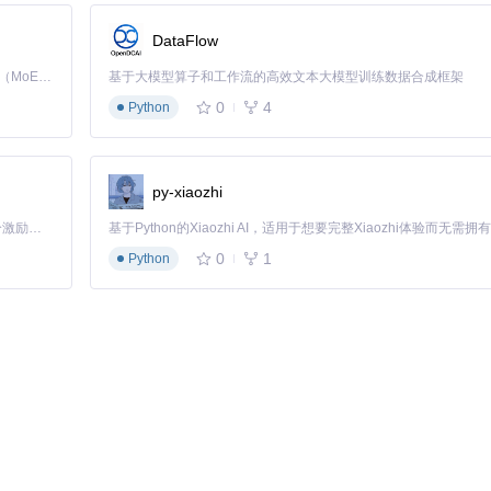
DataFlow
若蓝图加载报错，可能是游戏版本不兼容，建议使用README中推荐的
Kimi K3 是Kimi能力最强的模型：这是一个拥有 2.8 万亿参数的混合专家（MoE）模型，具备原生视觉理解能力，并支持 100 万 token 的上下文窗口。
基于大模型算子和工作流的高效文本大模型训练数据合成框架
0
4
Python
设计特点包括：
py-xiaozhi
「源启盛夏」暑期校园开发者成长计划旨在激活校园开源力量，通过积分激励、认证扶持、资源倾斜等形式，引导高校组织和开发者完成「入驻 — 建项目 — 做贡献 — 获认证 — 得资源」的完整闭环。无论你是想带领社团入驻平台的组织者，还是希望用代码贡献证明自己的开发者，都能在这里找到属于你的成长路径。
0
1
Python
利用率达75%
标准化模块快速扩展：
升400%