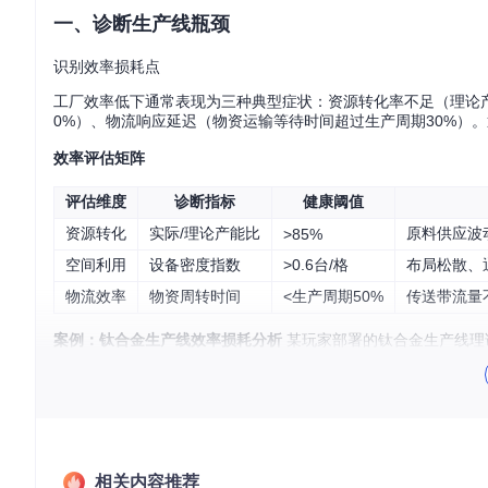
一、诊断生产线瓶颈
识别效率损耗点
工厂效率低下通常表现为三种典型症状：资源转化率不足（理论产
0%）、物流响应延迟（物资运输等待时间超过生产周期30%）。
效率评估矩阵
评估维度
诊断指标
健康阈值
资源转化
实际/理论产能比
原料供应波
>85%
空间利用
设备密度指数
>0.6台/格
布局松散、
物流效率
物资周转时间
<生产周期50%
传送带流量
案例：钛合金生产线效率损耗分析
某玩家部署的钛合金生产线理论产
需求值：钛矿120/min、能源45MW
实际值：钛矿供应78/min（缺口35%）、能源38MW（缺口16
根本原因：采矿机与物流塔距离过远导致运输延迟，太阳能板
建立诊断流程
数据采集：记录关键节点30分钟内的资源输入输出数据
相关内容推荐
瓶颈定位：使用"鼓点分析法"识别限制整体产能的关键工序