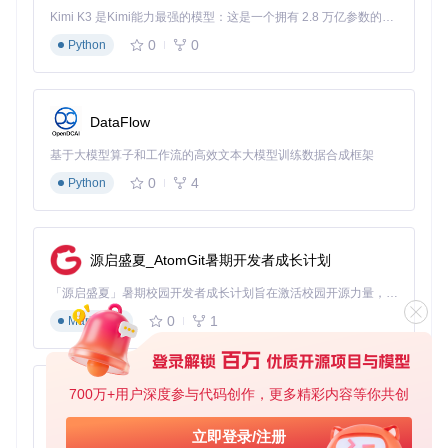
志记录，从根本上解决了普通方法可能导致的存档损坏问题。
Kimi K3 是Kimi能力最强的模型：这是一个拥有 2.8 万亿参数的混合专家（MoE）模型，具备原生视觉理解能力，并支持 100 万 token 的上下文窗口。
0
0
Python
场景化解决方案：应对玩家真实需求
游戏版本升级场景
DataFlow
当游戏推出重大更新时，使用本工具可避免存档不兼容问题：
选择旧版本存档作为源，指定新版本游戏的存档目录作为目
基于大模型算子和工作流的高效文本大模型训练数据合成框架
标，工具会自动处理版本差异，确保进度平滑过渡。
0
4
Python
多设备游戏场景
实现台式机与笔记本间的无缝切换：在主设备上完成游戏后，
通过工具将存档导出到移动存储；在备用设备上启动工具，选
源启盛夏_AtomGit暑期开发者成长计划
择导入功能即可继续游戏，无需重新配置路径。
「源启盛夏」暑期校园开发者成长计划旨在激活校园开源力量，通过积分激励、认证扶持、资源倾斜等形式，引导高校组织和开发者完成「入驻 — 建项目 — 做贡献 — 获认证 — 得资源」的完整闭环。无论你是想带领社团入驻平台的组织者，还是希望用代码贡献证明自己的开发者，都能在这里找到属于你的成长路径。
存档备份与恢复
0
1
Markdown
定期创建存档备份是保护游戏进度的最佳实践。建议设置"每
周备份"计划，使用工具将存档导出到云端存储或外部硬盘，
遭遇意外时可快速恢复。
700万+用户深度参与代码创作，更多精彩内容等你共创
py-xiaozhi
常见问题解决策略
基于Python的Xiaozhi AI，适用于想要完整Xiaozhi体验而无需拥有专用硬件的用户。
立即登录/注册
Q：迁移后游戏无法识别存档？