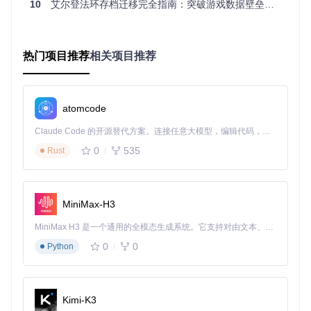
径记忆功能，减少重复操作。
10
艾尔登法环存档迁移完全指南：突破游戏数据壁垒的实战方案
执行迁移与验证：确保数据完整可用
点击"开始迁移"后，程序将执行三项核心检查：存档版本兼容
热门项目推荐
相关项目推荐
性验证、文件完整性校验和目标路径权限确认。迁移完成后，
系统会生成详细报告，显示传输文件数量、大小及耗时。
✅
验证方法
：迁移完成后，建议启动游戏加载目标存档，确认
atomcode
角色状态、背包物品和任务进度与源存档一致。
Claude Code 的开源替代方案。连接任意大模型，编辑代码，运行命令，自动验证 — 全自动执行。用 Rust 构建，极致性能。 ｜ An open-source alternative to Claude Code. Connect any LLM, edit code, run commands, and verify changes — autonomously. Built in Rust for speed. Get Started
技术解析：专业工具的差异化优势
0
535
Rust
EldenRingSaveCopier采用分层架构设计，确保迁移过程的可
靠性：
用户交互层
（Form1.cs）：提供直观的图形界面，简化操
MiniMax-H3
作流程，降低使用门槛
MiniMax H3 是一个通用的全模态生成系统。它支持对由文本、图像、视频和音频组成的多模态上下文进行统一理解，并能生成分辨率高达 2K、时长可达 15 秒的带原生立体声音频的视频。得益于面向任务泛化的系统设计，H3 在预训练阶段就已具备广泛的多模态上下文理解与生成能力，能够出色地执行复杂的多模态指令。
文件管理核心
（FileManager.cs）：实现智能文件识别与处
理，支持断点续传和错误恢复
0
0
Python
数据模型处理
（Saves/Model/）：精确解析存档格式，确保
不同版本游戏间的兼容性
与手动复制或通用文件拷贝工具相比，该工具具备三大独特优
Kimi-K3
势：存档结构智能分析、版本差异自动适配、操作过程全程日