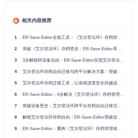
使用Visual Studio打开解决方案文件
EldenRingSaveCopy.sl
n
进行编译生成，适合技术爱好者自定义功能。
定位关键存档文件
相关内容推荐
Windows系统下《艾尔登法环》的默认存档路径为：
1
ER-Save-Editor全能工具：《艾尔登法环》存档管理完全指南
2
突破《艾尔登法环》存档壁垒：ER-Save-Editor革新级存档管理方案
⚠️
安全操作提醒
：开始任何迁移操作前，务必备份原始存档文
3
3步解锁跨设备自由：ER-Save-Editor实现艾尔登法环存档迁移全指南
件夹。建议创建时间戳命名的压缩包，确保数据可回溯。
4
艾尔登法环存档自由迁移与跨平台解决方案：突破设备限制的完整指南
三步完成存档迁移：从选择到验证的闭环流程
5
艾尔登法环存档迁移工具：让游戏进度安全跨越设备边界
选择源存档：精准定位游戏进度
6
ER-Save-Editor：4步解决《艾尔登法环》存档管理难题
启动程序后，在主界面点击"选择源存档"按钮，导航至包含待
迁移数据的文件夹。程序会自动识别有效存档文件，显示创建
7
突破设备壁垒：艾尔登法环跨平台存档自由迁移完全指南
时间和版本信息，帮助用户确认选择的准确性。
8
解锁艾尔登法环存档自由：ER-Save-Editor突破设备绑定限制全指南
指定目标位置：灵活适配不同场景
根据实际需求选择目标位置：可以是同一设备的备份目录、外
9
ER-Save-Editor：重构《艾尔登法环》存档管理体验的开源利器
部存储设备，或通过网络共享访问的另一台电脑。工具支持路