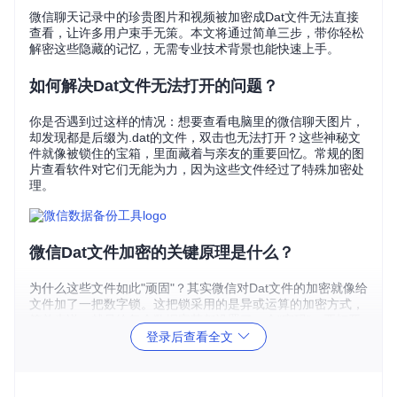
微信聊天记录中的珍贵图片和视频被加密成Dat文件无法直接
查看，让许多用户束手无策。本文将通过简单三步，带你轻松
解密这些隐藏的记忆，无需专业技术背景也能快速上手。
如何解决Dat文件无法打开的问题？
你是否遇到过这样的情况：想要查看电脑里的微信聊天图片，
却发现都是后缀为.dat的文件，双击也无法打开？这些神秘文
件就像被锁住的宝箱，里面藏着与亲友的重要回忆。常规的图
片查看软件对它们无能为力，因为这些文件经过了特殊加密处
理。
微信Dat文件加密的关键原理是什么？
为什么这些文件如此"顽固"？其实微信对Dat文件的加密就像给
文件加了一把数字锁。这把锁采用的是异或运算的加密方式，
简单来说，就是给每个数据字节都设置了一个"密码"。要打开
这个锁，就需要找到正确的"钥匙"——也就是加密密钥，然后
登录后查看全文
对每个字节进行解密运算，才能还原出原始的图片或视频文
件。