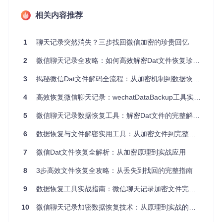
如何一步步恢复微信Dat文件？
相关内容推荐
⚠️
数据安全警告
：在进行任何操作前，请务必备份原始Dat文
件，以防意外导致数据丢失。
1
聊天记录突然消失？三步找回微信加密的珍贵回忆
常见问
2
微信聊天记录全攻略：如何高效解密Dat文件恢复珍贵多媒体数据
操作项
预期结果
题
3
揭秘微信Dat文件解码全流程：从加密机制到数据恢复实战指南
网络错
git clone https://gitcode.com/g
成功下载工
误可重
h_mirrors/we/wechatDataBac
具源码
kup
4
高效恢复微信聊天记录：wechatDataBackup工具实用指南
试
任务管理器
残留进
5
微信聊天记录数据恢复工具：解密Dat文件的完整解决方案
关闭微信程序
中无微信进
程需手
程
动结束
6
数据恢复与文件解密实用工具：从加密文件到完整数据的技术探索
生成可查看
文件损
7
微信Dat文件恢复全解析：从加密原理到实战应用
运行恢复工具
的图片/视频
坏会提
文件
示错误
8
3步高效文件恢复全攻略：从丢失到找回的完整指南
微信数据恢复的场景适配指南
9
数据恢复工具实战指南：微信聊天记录加密文件完整解决方案
针对不同使用场景，我们提供了相应的优化方案：
10
微信聊天记录加密数据恢复技术：从原理到实战的全栈解决方案