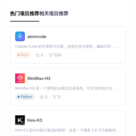
老旧电脑用户
：建议关闭其他程序再运行恢复工具，减少系统
资源占用，提高处理速度。
热门项目推荐
相关项目推荐
大量文件恢复
：可分批处理Dat文件，每次处理不超过200个文
件，避免程序卡顿。
企业用户
：可使用工具的批量导出功能，将恢复的文件按日期
atomcode
自动分类，方便管理。
Claude Code 的开源替代方案。连接任意大模型，编辑代码，运行命令，自动验证 — 全自动执行。用 Rust 构建，极致性能。 ｜ An open-source alternative to Claude Code. Connect any LLM, edit code, run commands, and verify changes — autonomously. Built in Rust for speed. Get Started
微信数据备份工具的高级功能
0
534
Rust
除了基础的文件恢复，该工具还提供了更多实用功能：
聊天记录时间线重建：时间线模块
MiniMax-H3
文件类型智能分类：分类模块
MiniMax H3 是一个通用的全模态生成系统。它支持对由文本、图像、视频和音频组成的多模态上下文进行统一理解，并能生成分辨率高达 2K、时长可达 15 秒的带原生立体声音频的视频。得益于面向任务泛化的系统设计，H3 在预训练阶段就已具备广泛的多模态上下文理解与生成能力，能够出色地执行复杂的多模态指令。
这些功能让你不仅能恢复文件，还能更好地整理和管理聊天记
录。
0
0
Python
你遇到过哪些特殊的微信Dat文件恢复场景？欢迎在评论区分
享你的经历和解决方案。
Kimi-K3
Kimi K3 是Kimi能力最强的模型：这是一个拥有 2.8 万亿参数的混合专家（MoE）模型，具备原生视觉理解能力，并支持 100 万 token 的上下文窗口。
wechatDataBackup
下载源代码