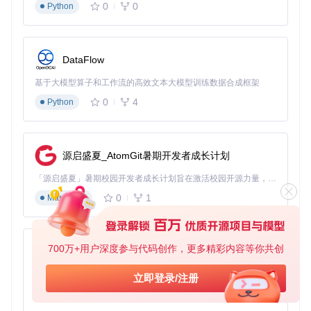
0
0
Python
一键导出PC微信聊天记录工具
项目地址：
https://gitcode.com/gh_mirrors/we/wechatDataBackup
DataFlow
基于大模型算子和工作流的高效文本大模型训练数据合成框架
0
4
Python
源启盛夏_AtomGit暑期开发者成长计划
「源启盛夏」暑期校园开发者成长计划旨在激活校园开源力量，通过积分激励、认证扶持、资源倾斜等形式，引导高校组织和开发者完成「入驻 — 建项目 — 做贡献 — 获认证 — 得资源」的完整闭环。无论你是想带领社团入驻平台的组织者，还是希望用代码贡献证明自己的开发者，都能在这里找到属于你的成长路径。
0
1
Markdown
700万+用户深度参与代码创作，更多精彩内容等你共创
py-xiaozhi
基于Python的Xiaozhi AI，适用于想要完整Xiaozhi体验而无需拥有专用硬件的用户。
立即登录/注册
0
1
Python