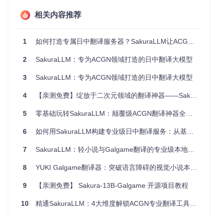
翻译工
批量处理、高质量
全量模型 + vLLM引擎
相关内容推荐
作室
输出
游戏开
实时翻译、定制术
API服务 + 自定义词典
发者
语
1
如何打造专属日中翻译服务器？SakuraLLM让ACG内容翻译不再受限
2
SakuraLLM：专为ACGN领域打造的日中翻译大模型
🛠️ 场景化部署指南
3
SakuraLLM：专为ACGN领域打造的日中翻译大模型
🔍 环境诊断与准备
4
【亲测免费】绽放于二次元领域的翻译神器——SakuraLLM，带你探索ACGN文化的无界沟通
系统要求检查
5
操作系统：Linux/macOS/Windows（推荐Linux系统获得最
零基础玩转SakuraLLM：颠覆级ACGN翻译神器全攻略
佳性能）
6
如何用SakuraLLM构建专业级日中翻译服务：从基础部署到场景化应用
Python环境：3.8及以上版本（可通过
python --version
验证）
7
SakuraLLM：轻小说与Galgame翻译的专业级本地解决方案
硬件配置：
最低要求：8GB内存 + 支持CUDA的GPU
8
YUKI Galgame翻译器：突破语言障碍的视觉小说本地化解决方案
推荐配置：16GB显存（4bit量化模型）/ 24GB显存（全
量模型）
9
【亲测免费】 Sakura-13B-Galgame 开源项目教程
依赖项安装
10
精通SakuraLLM：4大维度解锁ACGN专业翻译工具的核心价值