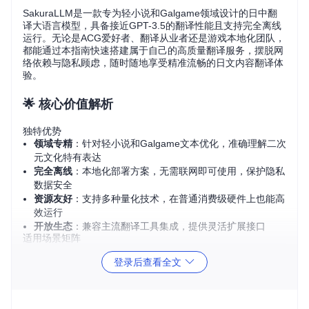
SakuraLLM是一款专为轻小说和Galgame领域设计的日中翻
译大语言模型，具备接近GPT-3.5的翻译性能且支持完全离线
运行。无论是ACG爱好者、翻译从业者还是游戏本地化团队，
都能通过本指南快速搭建属于自己的高质量翻译服务，摆脱网
络依赖与隐私顾虑，随时随地享受精准流畅的日文内容翻译体
验。
🌟 核心价值解析
独特优势
领域专精
：针对轻小说和Galgame文本优化，准确理解二次
元文化特有表达
完全离线
：本地化部署方案，无需联网即可使用，保护隐私
数据安全
资源友好
：支持多种量化技术，在普通消费级硬件上也能高
效运行
开放生态
：兼容主流翻译工具集成，提供灵活扩展接口
适用场景矩阵
用户类
核心需求
推荐配置
登录后查看全文
型
个人爱
快速部署、低门槛
4bit量化模型 + llama.cp
好者
使用
p引擎