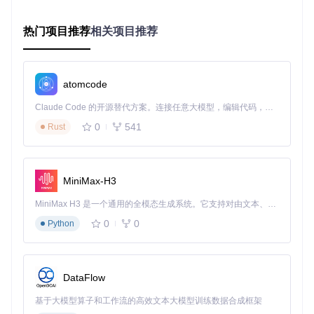
# 克隆项目仓库
git 
clone
cd
 SakuraLLM

热门项目推荐
相关项目推荐
# 安装核心依赖包
atomcode
⚡ 快速部署流程
模型准备
Claude Code 的开源替代方案。连接任意大模型，编辑代码，运行命令，自动验证 — 全自动执行。用 Rust 构建，极致性能。 ｜ An open-source alternative to Claude Code. Connect any LLM, edit code, run commands, and verify changes — autonomously. Built in Rust for speed. Get Started
获取模型文件（支持GGUF量化格式与标准PyTorch格式）
将模型文件存放至项目根目录下的
models/
文件夹
0
541
Rust
启动选项对比
推
理
适用
启动命令
引
场景
MiniMax-H3
擎
MiniMax H3 是一个通用的全模态生成系统。它支持对由文本、图像、视频和音频组成的多模态上下文进行统一理解，并能生成分辨率高达 2K、时长可达 15 秒的带原生立体声音频的视频。得益于面向任务泛化的系统设计，H3 在预训练阶段就已具备广泛的多模态上下文理解与生成能力，能够出色地执行复杂的多模态指令。
新手
bash # 适用于16GB显存环境的快速启动命
lla
入
0
0
Python
m
令 python server.py \ --model_name
门、
a.
_or_path ./models/sakura-13b-lnove
c
低显
l-v0.9b-Q4_K_M.gguf \ --llama_cpp
p
存环
\ --use_gpu \ --model_version 0.9
p
\ --trust_remote_code \ --no-auth
境
DataFlow
bash # 适用于多GPU环境的高性能配置 py
高性
基于大模型算子和工作流的高效文本大模型训练数据合成框架
v
thon server.py \ --model_name_or_p
能需