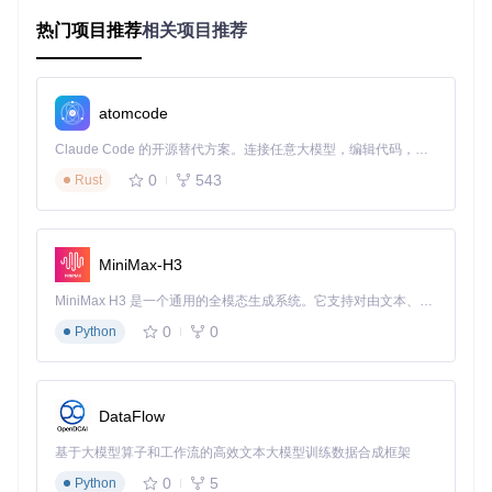
最小硬
4核CPU+集
降低硬件门
8核CPU+独立
热门项目推荐
相关项目推荐
件配置
成显卡
槛80%
GPU
响应延
实时交互体
<100ms
300-500ms
迟
验
atomcode
部署复
需配置Python
零技术背景
3步命令
杂度
环境+模型训练
也能使用
Claude Code 的开源替代方案。连接任意大模型，编辑代码，运行命令，自动验证 — 全自动执行。用 Rust 构建，极致性能。 ｜ An open-source alternative to Claude Code. Connect any LLM, edit code, run commands, and verify changes — autonomously. Built in Rust for speed. Get Started
浏览器
跨平台无障
支持Chrome/
0
543
Rust
仅限特定环境
兼容性
碍使用
Firefox/Edge
MiniMax-H3
图：pose-search的Editor界面展示，左侧为原始图像，中间为
关键点识别结果，右侧为骨架模型与元数据管理区域
MiniMax H3 是一个通用的全模态生成系统。它支持对由文本、图像、视频和音频组成的多模态上下文进行统一理解，并能生成分辨率高达 2K、时长可达 15 秒的带原生立体声音频的视频。得益于面向任务泛化的系统设计，H3 在预训练阶段就已具备广泛的多模态上下文理解与生成能力，能够出色地执行复杂的多模态指令。
0
0
Python
场景应用：从专业领域到大众需求的全面覆盖
体育训练：动作标准化分析系统
DataFlow
行业痛点
：传统体育训练依赖教练主观观察，难以量化动作细
节，运动员技术改进缓慢。
基于大模型算子和工作流的高效文本大模型训练数据合成框架
解决方案
：通过
src/Search/impl/
中的专业化匹配算法，系
0
5
Python