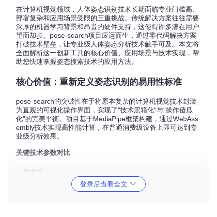
在计算机视觉领域，人体姿态识别技术长期面临专业门槛高、
部署复杂和应用场景受限的三重挑战。传统解决方案往往需要
深厚的机器学习背景和昂贵的硬件支持，这使得许多潜在用户
望而却步。pose-search项目应运而生，通过零代码解决方案
打破技术壁垒，让专业级人体姿态分析技术触手可及。本文将
全面解析这一创新工具的核心价值、应用场景与技术实现，帮
助您快速掌握姿态搜索技术的应用方法。
核心价值：重新定义姿态识别的易用性标准
pose-search的突破性在于将原本复杂的计算机视觉技术封装
为直观的可视化操作界面，实现了"技术黑箱化"与"操作傻瓜
化"的完美平衡。项目基于MediaPipe框架构建，通过WebAss
embly技术实现高性能计算，在普通消费级设备上即可达到专
业级分析效果。
关键技术参数对比
技术指
传统解决方案
优势体现
pose-search
标
登录后查看全文
关键点
更全面的人
检测数
33个
17-25个
体结构捕捉
量