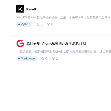
Kimi-K3
0
0
Python
源启盛夏_AtomGit暑期开发者成长计划
0
1
Markdown