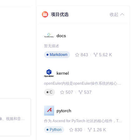
的无限可能吧！
项目优选
收起
docs
暂无描述
843
5.62 K
Markdown
kernel
openEuler内核是openEuler操作系统的核心，既是系统性能与稳定性的基石，也是连接处理器、设备与服务的桥梁。
507
537
C
pytorch
MiniMax H3 是一个通用的全模态生成系统。它支持对由文本、图像、视频和音频组成的多模态上下文进行统一理解，并能生成分辨率高达 2K、时长可达 15 秒的带原生立体声音频的视频。得益于面向任务泛化的系统设计，H3 在预训练阶段就已具备广泛的多模态上下文理解与生成能力，能够出色地执行复杂的多模态指令。
作为 Ascend for PyTorch 社区的核心组件，TorchNPU 是昇腾专为 PyTorch 打造的深度学习适配插件，使 PyTorch 框架能够直接调用昇腾 NPU，为开发者提供昇腾 AI 处理器的超强算力。
830
1.26 K
Python