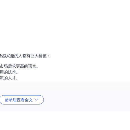
势感兴趣的人都有巨大价值：
市场需求更高的语言。
用的技术。
流的人才。
登录后查看全文
GitHub 全部公开事件。
rent 和自建爬虫，确保语言信息的准确性和覆盖率。
。
求。