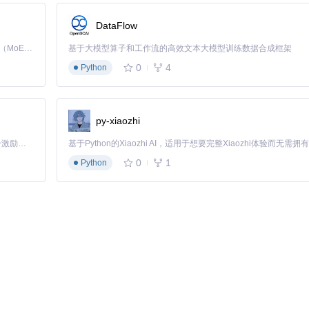
DataFlow
Kimi K3 是Kimi能力最强的模型：这是一个拥有 2.8 万亿参数的混合专家（MoE）模型，具备原生视觉理解能力，并支持 100 万 token 的上下文窗口。
基于大模型算子和工作流的高效文本大模型训练数据合成框架
0
4
Python
py-xiaozhi
「源启盛夏」暑期校园开发者成长计划旨在激活校园开源力量，通过积分激励、认证扶持、资源倾斜等形式，引导高校组织和开发者完成「入驻 — 建项目 — 做贡献 — 获认证 — 得资源」的完整闭环。无论你是想带领社团入驻平台的组织者，还是希望用代码贡献证明自己的开发者，都能在这里找到属于你的成长路径。
0
1
Python