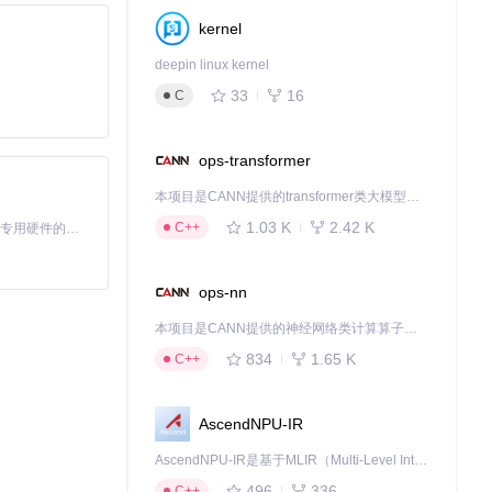
kernel
deepin linux kernel
33
16
C
ops-transformer
本项目是CANN提供的transformer类大模型算子库，实现网络在NPU上加速计算。
1.03 K
2.42 K
C++
基于Python的Xiaozhi AI，适用于想要完整Xiaozhi体验而无需拥有专用硬件的用户。
ops-nn
本项目是CANN提供的神经网络类计算算子库，实现网络在NPU上加速计算。
834
1.65 K
C++
AscendNPU-IR
AscendNPU-IR是基于MLIR（Multi-Level Intermediate Representation）构建的，面向昇腾亲和算子编译时使用的中间表示，提供昇腾完备表达能力，通过编译优化提升昇腾AI处理器计算效率，支持通过生态框架使能昇腾AI处理器与深度调优
496
336
C++