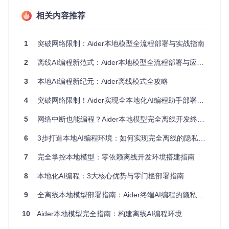
模式
需联网
传
大
置
相关内容推荐
Aider采用纯本地模型部署方案，所有代码分析、生成和修改
操作都在用户设备内完成，就像给你的开发环境配备了一位永
1
突破网络限制：Aider本地模型全流程部署与实战指南
不断电的离线助理。
2
离线AI编程新范式：Aider本地模型全流程部署与应用指南
图1：Aider本地模型工作架构示意图，展示代码抽象语法树与
3
本地AI编程新纪元：Aider离线模式全攻略
AI模型的交互流程
4
突破网络限制！Aider实现全本地化AI编程助手部署指南
📌
要点总结
5
网络中断也能编程？Aider本地模型完全离线开发终极方案
离线模式彻底消除网络依赖，适合网络不稳定环境
本地处理确保代码隐私，满足敏感项目开发需求
6
3步打造本地AI编程环境：如何实现完全离线的隐私保护开发工作流
相比在线服务，本地模型响应速度提升3-5倍
7
完全掌控本地模型：零依赖离线开发环境搭建指南
二、庖丁解牛：Aider离线模式的技术原理
8
本地化AI编程：3大核心优势与零门槛部署指南
Aider离线工作流可以拆解为三个核心环节，就像餐厅的后厨
9
全离线本地模型部署指南：Aider终端AI编程的隐私保护与无网络开发实践
运作：接收订单（用户需求）→ 厨房制作（模型处理）→ 上
菜（代码输出）。
10
Aider本地模型完全指南：构建离线AI编程环境
1. 请求处理层