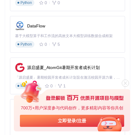
代码操作层实现无缝文件修改，保留编辑历史
0
0
Python
三、从零搭建：Aider离线环境四阶段实施指南
阶段一：环境检测与准备
DataFlow
在开始部署前，先通过以下命令检测系统兼容性：
基于大模型算子和工作流的高效文本大模型训练数据合成框架
0
5
Python
# 克隆Aider项目仓库
git 
clone
cd
 aider

源启盛夏_AtomGit暑期开发者成长计划
# 运行环境检测脚本
「源启盛夏」暑期校园开发者成长计划旨在激活校园开源力量，通过积分激励、认证扶持、资源倾斜等形式，引导高校组织和开发者完成「入驻 — 建项目 — 做贡献 — 获认证 — 得资源」的完整闭环。无论你是想带领社团入驻平台的组织者，还是希望用代码贡献证明自己的开发者，都能在这里找到属于你的成长路径。
0
1
Markdown
硬件要求验证
：
CPU：至少8核（推荐16核以上）
内存：7B模型需16GB，13B模型需32GB，70B模型需64G
700万+用户深度参与代码创作，更多精彩内容等你共创
py-xiaozhi
B以上
存储：至少20GB空闲空间（模型文件占用5-40GB）
基于Python的Xiaozhi AI，适用于想要完整Xiaozhi体验而无需拥有专用硬件的用户。
立即登录/注册
0
1
Python
基础依赖安装
：