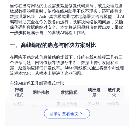
当你在没有网络的山区需要紧急修复代码漏洞，或是处理包含
敏感数据的项目时，依赖在线AI助手不仅不现实，还可能带来
数据泄露风险。Aider离线模式通过本地部署大语言模型，让AI
编程辅助完全在你的设备内运行，既解决网络依赖问题，又确
保代码和数据的绝对安全。本文将从问题解决角度出发，带你
一步步构建属于自己的离线AI编程工作站。
一、离线编程的痛点与解决方案对比
在网络不稳定或信息敏感的场景下，传统在线AI编程工具有三
个致命问题：网络依赖导致服务中断、数据上传引发隐私泄
露、延迟响应降低开发效率。Aider离线模式通过将整个AI处理
流程本地化，从根本上解决了这些问题。
主流AI编程工具部署模式对比
部署
响应速
硬件要
网络依赖
数据隐私
模式
度
求
数据上传至
受网络
无特殊
在线S
必须联网
第三方
影响
要求
aaS
登录后查看全文
本地
数据100%本
毫秒级
中高配
完全离线
模型
地留存
响应
置
混合
部分功能
部分数据上
波动较
中等配