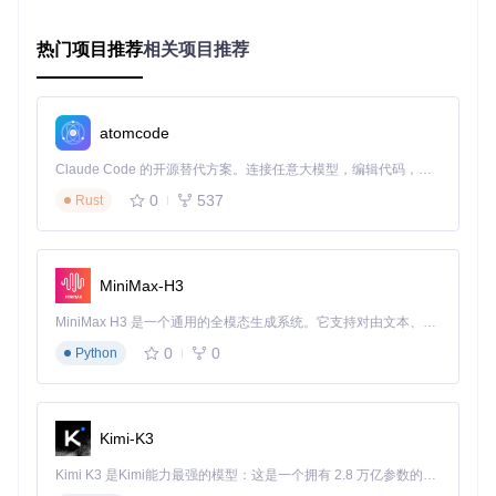
用户通过终端指令或编辑器集成发送需求，Aider的命令解析
模块将自然语言转换为结构化任务，就像餐厅服务员记录顾客
热门项目推荐
相关项目推荐
点单。这一层负责参数验证、上下文管理和任务优先级排序。
2. 本地模型层
这是离线模式的核心，相当于餐厅的厨房。Aider支持多种模
atomcode
型运行框架（llama.cpp、vllm等），加载本地模型文件后，将
Claude Code 的开源替代方案。连接任意大模型，编辑代码，运行命令，自动验证 — 全自动执行。用 Rust 构建，极致性能。 ｜ An open-source alternative to Claude Code. Connect any LLM, edit code, run commands, and verify changes — autonomously. Built in Rust for speed. Get Started
结构化任务转换为模型输入格式，进行代码生成和编辑推理。
0
537
Rust
3. 代码操作层
模型输出的代码建议经过格式校验和冲突检测后，直接应用到
本地文件，就像厨师将菜品装盘上桌。这一层支持多种编辑模
式，包括整块替换、行内修改和批量重构。
MiniMax-H3
MiniMax H3 是一个通用的全模态生成系统。它支持对由文本、图像、视频和音频组成的多模态上下文进行统一理解，并能生成分辨率高达 2K、时长可达 15 秒的带原生立体声音频的视频。得益于面向任务泛化的系统设计，H3 在预训练阶段就已具备广泛的多模态上下文理解与生成能力，能够出色地执行复杂的多模态指令。
0
0
Python
图2：Aider离线模式工作流程图，展示从用户输入到代码输出
的完整流程
📌
要点总结
Kimi-K3
三层架构设计确保离线环境下的完整功能闭环
Kimi K3 是Kimi能力最强的模型：这是一个拥有 2.8 万亿参数的混合专家（MoE）模型，具备原生视觉理解能力，并支持 100 万 token 的上下文窗口。
模型层支持多框架适配，兼容主流开源模型