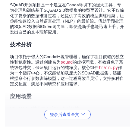
SQuAD开源项目是一个建立在Conda环境下的强大工具，专
为处理和训练基于SQuAD 2.0数据集的模型而设计。它不仅简
化了复杂的数据准备过程，还提供了高效的模型训练框架，让
你能快速投入自然语言处理（NLP）的最前沿。借助于预处理
的SQuAD数据和GloVe词向量，即便是新手也能迅速上手，开
发出自己的文本理解应用。
技术分析
项目依托于强大的Conda环境管理器，确保了项目依赖的独立
性和稳定性。通过创建名为
squad
的虚拟环境，有效避免了系
统级包冲突，保证项目运行的纯净度。核心组件
train.py
作
为一个指挥中心，不仅能够加载庞大的SQuAD数据集，还能
根据命令行参数训练模型，这一过程高效且灵活，支持多种自
定义配置，满足不同研究和应用需求。
应用场景
SQuAD项目技术广泛适用于各种领域：
登录后查看全文
教育
: 提升智能辅助教学系统，实现个性化问题解答。
智能客服
: 创建能够理解复杂查询并提供准确答案的客服机
器人。