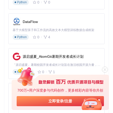
0
0
Python
DataFlow
基于大模型算子和工作流的高效文本大模型训练数据合成框架
0
4
Python
源启盛夏_AtomGit暑期开发者成长计划
「源启盛夏」暑期校园开发者成长计划旨在激活校园开源力量，通过积分激励、认证扶持、资源倾斜等形式，引导高校组织和开发者完成「入驻 — 建项目 — 做贡献 — 获认证 — 得资源」的完整闭环。无论你是想带领社团入驻平台的组织者，还是希望用代码贡献证明自己的开发者，都能在这里找到属于你的成长路径。
0
1
Markdown
700万+用户深度参与代码创作，更多精彩内容等你共创
py-xiaozhi
基于Python的Xiaozhi AI，适用于想要完整Xiaozhi体验而无需拥有专用硬件的用户。
立即登录/注册
0
1
Python