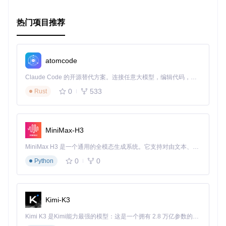
热门项目推荐
atomcode
Claude Code 的开源替代方案。连接任意大模型，编辑代码，运行命令，自动验证 — 全自动执行。用 Rust 构建，极致性能。 ｜ An open-source alternative to Claude Code. Connect any LLM, edit code, run commands, and verify changes — autonomously. Built in Rust for speed. Get Started
0
533
Rust
MiniMax-H3
MiniMax H3 是一个通用的全模态生成系统。它支持对由文本、图像、视频和音频组成的多模态上下文进行统一理解，并能生成分辨率高达 2K、时长可达 15 秒的带原生立体声音频的视频。得益于面向任务泛化的系统设计，H3 在预训练阶段就已具备广泛的多模态上下文理解与生成能力，能够出色地执行复杂的多模态指令。
0
0
Python
Kimi-K3
Kimi K3 是Kimi能力最强的模型：这是一个拥有 2.8 万亿参数的混合专家（MoE）模型，具备原生视觉理解能力，并支持 100 万 token 的上下文窗口。