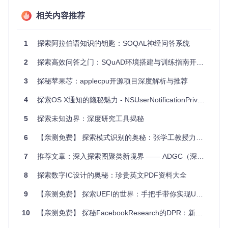
文档检索
: 在海量企业文档中快速定位关键信息。
法律与医疗
: 精准解析法规文档或病例报告，提高专业领域
相关内容推荐
的效率
1
探索阿拉伯语知识的钥匙：SOQAL神经问答系统
2
探索高效问答之门：SQuAD环境搭建与训练指南开源项目推荐
3
探秘苹果芯：applecpu开源项目深度解析与推荐
4
探索OS X通知的隐秘魅力 - NSUserNotificationPrivate项目解析与推荐
5
探索未知边界：深度研究工具揭秘
6
【亲测免费】 探索模式识别的奥秘：张学工教授力作——第三版.pdf深度解读
7
推荐文章：深入探索图聚类新境界 —— ADGC（深度图聚类的卓越集合）
8
探索数字IC设计的奥秘：珍贵英文PDF资料大全
9
【亲测免费】 探索UEFI的世界：手把手带你实现UEFI引导程序
10
【亲测免费】 探秘FacebookResearch的DPR：新一代信息检索与问答系统框架