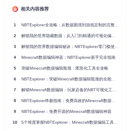
NBTExplorer的核心价值在于它将复杂的技术细节隐藏在直观
相关内容推荐
的用户界面之后，同时保留了专业级的编辑能力。
可视化数据结构
1
NBTExplorer全攻略：从数据困境到游戏定制的完整路径
传统的NBT编辑需要面对晦涩的文本或二进制格式，而NBTEx
plorer将数据组织成清晰的树形结构。左侧面板展示文件层
2
解锁我的世界隐藏数据：从入门到精通的可视化编辑指南
级，右侧面板显示具体数值，这种双栏设计让你能够一目了然
地理解数据关系。无论是查看玩家背包内容还是修改世界生成
3
解锁我的世界数据编辑秘诀：NBTExplorer零门槛使用指南
参数，都变得如同浏览电脑文件夹般简单。
4
Minecraft数据编辑神器：NBTExplorer新手完全指南
安全可靠的编辑功能
5
突破Minecraft数据编辑瓶颈：图形化工具全攻略
6
NBTExplorer：突破Minecraft数据编辑瓶颈的全能工具
NBTExplorer提供了安全的编辑环境，所有修改都会在内存中
进行，直到你明确保存。这种设计大大降低了误操作导致数据
损坏的风险。工具还内置了数据验证机制，能够在保存前检查
7
解锁Minecraft数据编辑：玩家必备的NBT可视化工具完全指南
格式错误，为你的存档安全提供双重保障。
8
NBTExplorer终极指南：免费高效的Minecraft数据编辑神器
跨平台兼容性
9
NBTExplorer：免费开源的Minecraft数据编辑神器
无论你使用Windows、Mac还是Linux系统，NBTExplorer都能
提供一致的使用体验。这种跨平台特性意味着你可以在任何设
10
5个维度掌握NBTExplorer：Minecraft数据编辑工具全解析
备上处理游戏数据，无需担心系统差异带来的兼容性问题。