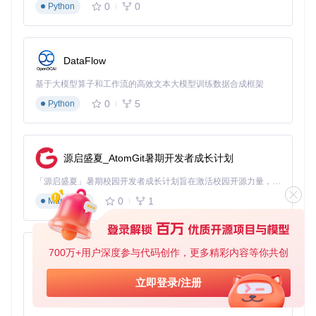
0
0
Python
实战指南：新手友好的3个实战场景
实战一：修复损坏的存档
DataFlow
需求
：你的《我的世界》存档突然无法加载，游戏闪退。
基于大模型算子和工作流的高效文本大模型训练数据合成框架
操作
：
0
5
Python
下载并安装NBTExplorer
打开程序，导航到存档文件夹
选择level.dat文件并打开
源启盛夏_AtomGit暑期开发者成长计划
在左侧树形结构中找到"Data"节点下的"Time"字段
将异常大的数值修改为合理值（如1000）
「源启盛夏」暑期校园开发者成长计划旨在激活校园开源力量，通过积分激励、认证扶持、资源倾斜等形式，引导高校组织和开发者完成「入驻 — 建项目 — 做贡献 — 获认证 — 得资源」的完整闭环。无论你是想带领社团入驻平台的组织者，还是希望用代码贡献证明自己的开发者，都能在这里找到属于你的成长路径。
保存文件并尝试重新加载存档
0
1
Markdown
效果
：存档恢复正常加载，所有建筑和进度得以保留。
实战二：创建自定义附魔武器
700万+用户深度参与代码创作，更多精彩内容等你共创
py-xiaozhi
需求
：制作一把拥有无限耐久和锋利V效果的钻石剑。
基于Python的Xiaozhi AI，适用于想要完整Xiaozhi体验而无需拥有专用硬件的用户。
立即登录/注册
操作
：
0
1
Python
在游戏中创建一把普通钻石剑