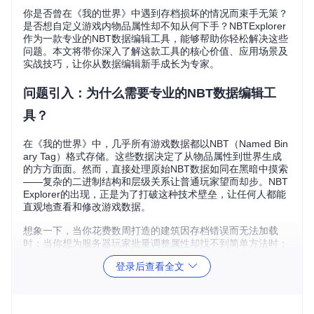
你是否曾在《我的世界》中遇到存档损坏的情况而束手无策？
是否想自定义游戏内物品属性却不知从何下手？NBTExplorer
作为一款专业的NBT数据编辑工具，能够帮助你轻松解决这些
问题。本文将带你深入了解这款工具的核心价值、应用场景及
实战技巧，让你从数据编辑新手成长为专家。
问题引入：为什么需要专业的NBT数据编辑工
具？
在《我的世界》中，几乎所有游戏数据都以NBT（Named Bin
ary Tag）格式存储。这些数据决定了从物品属性到世界生成
的方方面面。然而，直接处理原始NBT数据如同在黑暗中摸索
——复杂的二进制结构和层级关系让普通玩家望而却步。NBT
Explorer的出现，正是为了打破这种技术壁垒，让任何人都能
直观地查看和修改游戏数据。
想象一下，当你花费数周打造的建筑因存档错误而无法加载
时；当你想为服务器玩家批量调整属性却找不到简单方法时；
当你安装了新模组却需要手动修改配置文件时——NBTExplor
登录后查看全文
er就是解决这些问题的关键工具。
核心价值：重新定义NBT数据编辑体验