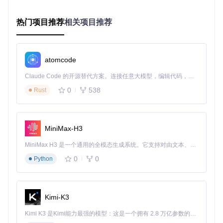
场景化应用：3个颠覆认知的数据编辑场景
热门项目推荐
相关项目推荐
场景一：存档修复专家
当你的世界突然无法加载时，NBTExplorer可以成为你的"存档
医生"。通过打开损坏的level.dat文件，你可以直观地检查数据
atomcode
结构，定位异常值。例如，当发现"Time"字段数值异常时，只
需将其重置为合理值，就能让存档恢复正常。这种方法已帮助
Claude Code 的开源替代方案。连接任意大模型，编辑代码，运行命令，自动验证 — 全自动执行。用 Rust 构建，极致性能。 ｜ An open-source alternative to Claude Code. Connect any LLM, edit code, run commands, and verify changes — autonomously. Built in Rust for speed. Get Started
无数玩家挽回了珍贵的游戏进度。
0
538
Rust
场景二：自定义物品设计师
想要一把拥有特殊属性的武器？NBTExplorer让你轻松实现。
通过编辑物品的NBT数据，你可以自定义攻击力、耐久度、附
MiniMax-H3
魔效果等属性。想象一下，打造一把能够自动回血的钻石剑，
或者一套拥有夜视能力的盔甲——这些都能通过简单的数值修
MiniMax H3 是一个通用的全模态生成系统。它支持对由文本、图像、视频和音频组成的多模态上下文进行统一理解，并能生成分辨率高达 2K、时长可达 15 秒的带原生立体声音频的视频。得益于面向任务泛化的系统设计，H3 在预训练阶段就已具备广泛的多模态上下文理解与生成能力，能够出色地执行复杂的多模态指令。
改实现。
0
0
Python
场景三：服务器管理利器
对于服务器管理员而言，NBTExplorer是提高效率的得力助
手。批量修改玩家属性、调整世界规则、管理实体数据——这
Kimi-K3
些原本需要编写复杂命令或插件的任务，现在只需通过可视化
界面就能完成。你可以在几分钟内为所有玩家添加起始装备，
Kimi K3 是Kimi能力最强的模型：这是一个拥有 2.8 万亿参数的混合专家（MoE）模型，具备原生视觉理解能力，并支持 100 万 token 的上下文窗口。
或调整生物生成概率，大幅降低服务器维护成本。