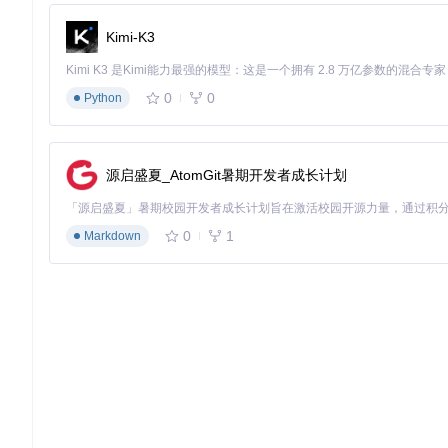
🔧
步骤2：配置文件设置
创建或修改配置文件，添加蓝牙音频服
Kimi-K3
speaker
: {

userId
: 
"你的小米ID"
,       
// 小米账户中心获取
0
0
Python
password
: 
"你的小米密码"
,   
// 小米账户密码
did
: 
"小爱音箱 Pro"
,       
// 音箱型号名称
ttsCommand
: [
5
, 
1
],        
// 音频传输控制指令
streamResponse
: 
true
,      
// 启用流式音频传输
源启盛夏_AtomGit暑期开发者成长计划
playingCommand
: [
3
, 
1
, 
1
]  
// 播放状态检测指令
0
1
Markdown
图：智能音箱音频控制指令参数对应关系表，标注了ttsCommand与p
🔧
步骤3：启动服务
服务启动成功后，控制台将显示设备信息和服务状态：
图：MiGPT服务启动成功后的控制台输出，显示音箱连接状态和