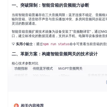
一、突破限制：智能音箱的音频能力诊断
当前智能音箱普遍存在三大音频局限：蓝牙连接不稳定、音频格
输到音箱、语音助手声音与音乐播放冲突、多房间音频同步延迟
灵活的数据通道。
智能音箱音频扩展技术就像为设备安装了"音频翻译官"，通过M
口，建立标准化的数据流通道，支持从手机、电脑等设备接收音
💡
实用小贴士
：通过
npm run status
命令可查看当前音箱的音
二、革新方案：构建智能音频网关的技术设计
核心技术参数对比
功能指标
传统蓝牙模式
MiGPT音频网关
传输延迟
＜50ms
采用低延迟
200-300ms
支持格式
FLAC/ALAC无损
扩展音频解码器 [s
SBC/AAC
连接数量
单设备
多设备并发
实现连接池管理 [s
控制方式
物理按键
语音/APP/API
开发多模态
系统架构设计
相关内容推荐