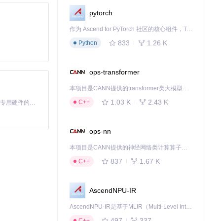
pytorch
作为 Ascend for PyTorch 社区的核心组件，TorchNPU 是昇腾专为 PyTorch 打造的深度学习适配插件，使 PyTorch 框架能够直接调用昇腾 NPU，为开发者提供昇腾 AI 处理器的超强算力。
833
1.26 K
Python
ops-transformer
本项目是CANN提供的transformer类大模型算子库，实现网络在NPU上加速计算。
1.03 K
2.43 K
C++
基于Python的Xiaozhi AI，适用于想要完整Xiaozhi体验而无需拥有专用硬件的用户。
ops-nn
本项目是CANN提供的神经网络类计算算子库，实现网络在NPU上加速计算。
837
1.67 K
C++
AscendNPU-IR
AscendNPU-IR是基于MLIR（Multi-Level Intermediate Representation）构建的，面向昇腾亲和算子编译时使用的中间表示，提供昇腾完备表达能力，通过编译优化提升昇腾AI处理器计算效率，支持通过生态框架使能昇腾AI处理器与深度调优
497
337
C++