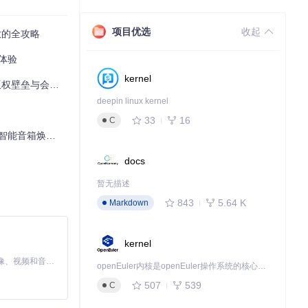
项目优选
收起
放的全攻略
乐体验
kernel
垒与会员枷锁
s]中的AI音频路
deepin linux kernel
33
16
C
音箱焕新升级
docs
暂无描述
843
5.64 K
Markdown
kernel
MiniMax H3 是一个通用的全模态生成系统。它支持对由文本、图像、视频和音频组成的多模态上下文进行统一理解，并能生成分辨率高达 2K、时长可达 15 秒的带原生立体声音频的视频。得益于面向任务泛化的系统设计，H3 在预训练阶段就已具备广泛的多模态上下文理解与生成能力，能够出色地执行复杂的多模态指令。
openEuler内核是openEuler操作系统的核心，既是系统性能与稳定性的基石，也是连接处理器、设备与服务的桥梁。
507
539
C