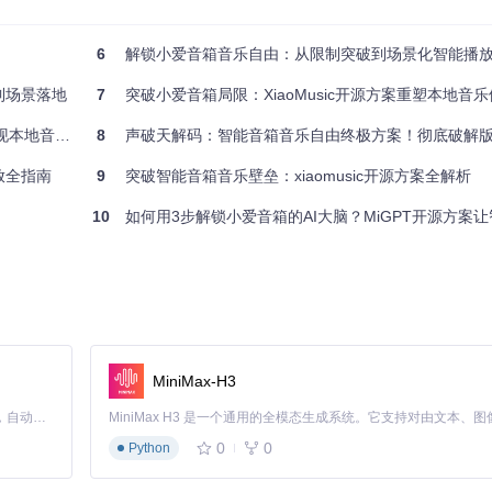
6
解锁小爱音箱音乐自由：从限制突破到场景化智能播
现底层指令交互
到场景落地
7
突破小爱音箱局限：XiaoMusic开源方案重塑本地音
调用
地音乐自由
8
声破天解码：智能音箱音乐自由终极方案！彻底破解版权壁
开放式音频平台。核心实现位于[src/services/speaker/ai.t
放全指南
9
突破智能音箱音乐壁垒：xiaomusic开源方案全解析
.migpt.js .migpt.js.bak
命令创建副本。
10
如何用3步解锁小爱音箱的AI大脑？MiGPT开源方案让智能
MiniMax-H3
Claude Code 的开源替代方案。连接任意大模型，编辑代码，运行命令，自动验证 — 全自动执行。用 Rust 构建，极致性能。 ｜ An open-source alternative to Claude Code. Connect any LLM, edit code, run commands, and verify changes — autonomously. Built in Rust for speed. Get Started
0
0
Python