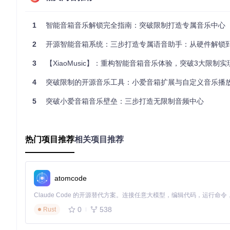
MiGPT音频网关采用三层架构设计：
1
智能音箱音乐解锁完全指南：突破限制打造专属音乐中心
设备适配层
：通过MiIOT协议与小爱音箱建立控制连接，实
音频处理层
：负责音频流编解码、降噪处理和格式转换
2
开源智能音箱系统：三步打造专属语音助手：从硬件解锁
应用接口层
：提供REST API和WebSocket接口供外部设备
3
【XiaoMusic】：重构智能音箱音乐体验，突破3大限制实现本
关键技术突破点在于重构了音箱的音频服务逻辑，将原本封闭的播放系统改造为
由算法，可根据内容类型自动优化输出参数。
4
突破限制的开源音乐工具：小爱音箱扩展与自定义音乐播
💡
实用小贴士
：修改配置文件时建议先备份原始设置，使用
cp 
5
突破小爱音箱音乐壁垒：三步打造无限制音频中心
三、实测验证：5分钟快速部署与优化指南
基础配置（3分钟完成）
热门项目推荐
相关项目推荐
🔧
步骤1：环境准备
# 克隆项目源码
atomcode
git 
clone
cd
 mi-gpt

0
538
Rust
# 安装依赖