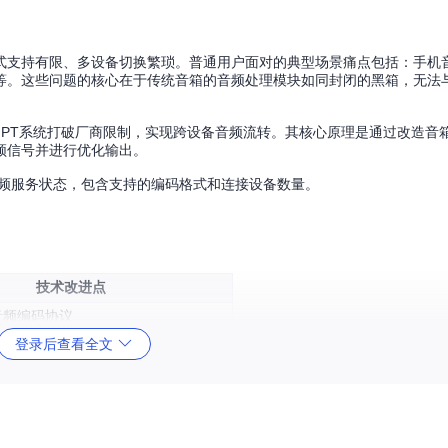
式支持有限、多设备切换繁琐。普通用户面对的典型场景痛点包括：手机
等。这些问题的核心在于传统音箱的音频处理模块如同封闭的黑箱，无法
iGPT系统打破厂商限制，实现跨设备音频流转。其核心原理是通过改造音
频信号并进行优化输出。
频服务状态，包含支持的编码格式和连接设备数量。
技术改进点
音频编码协议
登录后查看全文
rc/services/speaker/stream.ts]
rc/services/speaker/base.ts]
控制接口