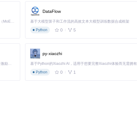
务参数：
DataFlow
Kimi K3 是Kimi能力最强的模型：这是一个拥有 2.8 万亿参数的混合专家（MoE）模型，具备原生视觉理解能力，并支持 100 万 token 的上下文窗口。
基于大模型算子和工作流的高效文本大模型训练数据合成框架
0
5
Python
py-xiaozhi
「源启盛夏」暑期校园开发者成长计划旨在激活校园开源力量，通过积分激励、认证扶持、资源倾斜等形式，引导高校组织和开发者完成「入驻 — 建项目 — 做贡献 — 获认证 — 得资源」的完整闭环。无论你是想带领社团入驻平台的组织者，还是希望用代码贡献证明自己的开发者，都能在这里找到属于你的成长路径。
0
1
Python
layingCommand的配置值
服务版本信息