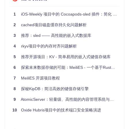
fn
main
() {

1
iOS-Weekly 项目中的 Cocoapods-sled 插件：简化 iOS 组件二进制化流程
// 打开或创建一个新的数据库
let
db
: Db = sled::
open
(
"my_db"
).
expect
(
"Failed to op
2
cached项目磁盘缓存持久化问题解析
// 插入数据
3
推荐：sled —— 高性能的嵌入式数据库
    db.
insert
(
b"key1"
, 
b"value1"
).
expect
(
"Failed to inser
4
rkyv项目中的内存对齐问题解析
// 读取数据
match
 db.
get
(
b"key1"
) {

Ok
(
Some
(value)) => 
println!
(
"Found value: {:?}"
, 
5
推荐开源项目：KV - 简单易用的嵌入式键值存储库
Ok
(
None
) => 
println!
(
"No value found"
),

Err
(e) => 
println!
(
"Error: {:?}"
, e),

6
探索未来数据存储的可能：MeiliES - 一个基于Rust的Redis协议事件存储库
    }

7
MeiliES 开源项目教程
// 删除数据
    db.
remove
(
b"key1"
).
expect
(
"Failed to remove data"
);

8
探秘KipDB：简洁高效的键值存储引擎
// 关闭数据库
9
AtomicServer：轻量级、高性能的内容管理系统与图数据库
    db.
flush
().
expect
(
"Failed to flush database"
);

10
Oxide Hubris项目中的技术端口安全策略演进
2.5 运行项目
使用以下命令运行项目：