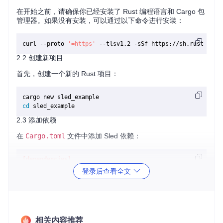
在开始之前，请确保你已经安装了 Rust 编程语言和 Cargo 包
管理器。如果没有安装，可以通过以下命令进行安装：
curl --proto 
'=https'
2.2 创建新项目
首先，创建一个新的 Rust 项目：
cd
2.3 添加依赖
在
Cargo.toml
文件中添加 Sled 依赖：
[dependencies]
sled
 = 
"0.34"
登录后查看全文
2.4 编写代码
在
src/main.rs
文件中编写以下代码：
相关内容推荐
use
 sled::Db;
