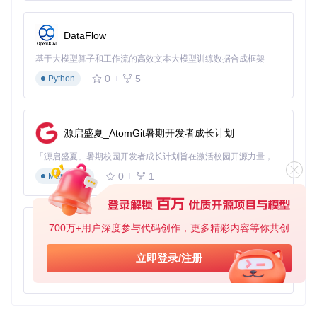
Sled 作为一个高性能的嵌入式数据库，可以与其他开源项目结
合使用，构建更复杂的应用系统。以下是一些典型的生态项
DataFlow
目：
基于大模型算子和工作流的高效文本大模型训练数据合成框架
Actix Web
：一个高性能的 Rust Web 框架，可以与 Sled
0
5
Python
结合使用，构建高效的后端服务。
Serde
：一个序列化和反序列化库，可以与 Sled 结合使
用，方便数据的存储和读取。
Tokio
：一个异步运行时，可以与 Sled 结合使用，处理高
源启盛夏_AtomGit暑期开发者成长计划
并发的数据访问请求。
「源启盛夏」暑期校园开发者成长计划旨在激活校园开源力量，通过积分激励、认证扶持、资源倾斜等形式，引导高校组织和开发者完成「入驻 — 建项目 — 做贡献 — 获认证 — 得资源」的完整闭环。无论你是想带领社团入驻平台的组织者，还是希望用代码贡献证明自己的开发者，都能在这里找到属于你的成长路径。
通过结合这些生态项目，可以构建出功能强大、性能优越的应
用系统。
0
1
Markdown
700万+用户深度参与代码创作，更多精彩内容等你共创
py-xiaozhi
基于Python的Xiaozhi AI，适用于想要完整Xiaozhi体验而无需拥有专用硬件的用户。
立即登录/注册
0
1
Python