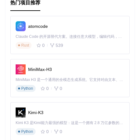
热门项目推荐
atomcode
3. 应用案例和最佳实践
Claude Code 的开源替代方案。连接任意大模型，编辑代码，运行命令，自动验证 — 全自动执行。用 Rust 构建，极致性能。 ｜ An open-source alternative to Claude Code. Connect any LLM, edit code, run commands, and verify changes — autonomously. Built in Rust for speed. Get Started
3.1 应用案例
0
539
Rust
Sled 可以用于各种需要高效数据存储的应用场景，例如：
嵌入式系统
：在资源受限的环境中提供可靠的数据存储。
实时数据处理
：用于存储和查询实时数据，如传感器数据、
MiniMax-H3
日志数据等。
缓存系统
：作为内存数据库的持久化层，提供快速的数据访
MiniMax H3 是一个通用的全模态生成系统。它支持对由文本、图像、视频和音频组成的多模态上下文进行统一理解，并能生成分辨率高达 2K、时长可达 15 秒的带原生立体声音频的视频。得益于面向任务泛化的系统设计，H3 在预训练阶段就已具备广泛的多模态上下文理解与生成能力，能够出色地执行复杂的多模态指令。
问。
0
0
Python
3.2 最佳实践
数据分区
：对于大规模数据集，建议将数据分区存储，以提
高查询效率。
定期备份
：定期备份数据库，以防止数据丢失。
Kimi-K3
性能优化
：根据具体应用场景，调整数据库配置以优化性
能。
Kimi K3 是Kimi能力最强的模型：这是一个拥有 2.8 万亿参数的混合专家（MoE）模型，具备原生视觉理解能力，并支持 100 万 token 的上下文窗口。
0
0
Python
4. 典型生态项目