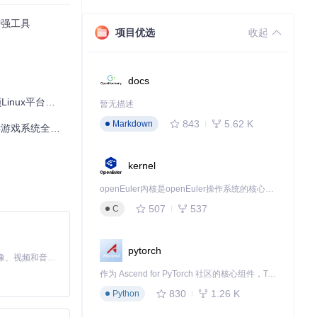
增强工具
项目优选
收起
docs
台的无限可能
暂无描述
843
5.62 K
Markdown
游戏系统全攻略
kernel
openEuler内核是openEuler操作系统的核心，既是系统性能与稳定性的基石，也是连接处理器、设备与服务的桥梁。
507
537
C
pytorch
MiniMax H3 是一个通用的全模态生成系统。它支持对由文本、图像、视频和音频组成的多模态上下文进行统一理解，并能生成分辨率高达 2K、时长可达 15 秒的带原生立体声音频的视频。得益于面向任务泛化的系统设计，H3 在预训练阶段就已具备广泛的多模态上下文理解与生成能力，能够出色地执行复杂的多模态指令。
作为 Ascend for PyTorch 社区的核心组件，TorchNPU 是昇腾专为 PyTorch 打造的深度学习适配插件，使 PyTorch 框架能够直接调用昇腾 NPU，为开发者提供昇腾 AI 处理器的超强算力。
830
1.26 K
Python