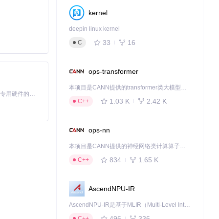
kernel
deepin linux kernel
33
16
C
ops-transformer
本项目是CANN提供的transformer类大模型算子库，实现网络在NPU上加速计算。
基于Python的Xiaozhi AI，适用于想要完整Xiaozhi体验而无需拥有专用硬件的用户。
1.03 K
2.42 K
C++
ops-nn
本项目是CANN提供的神经网络类计算算子库，实现网络在NPU上加速计算。
834
1.65 K
C++
AscendNPU-IR
AscendNPU-IR是基于MLIR（Multi-Level Intermediate Representation）构建的，面向昇腾亲和算子编译时使用的中间表示，提供昇腾完备表达能力，通过编译优化提升昇腾AI处理器计算效率，支持通过生态框架使能昇腾AI处理器与深度调优
496
336
C++