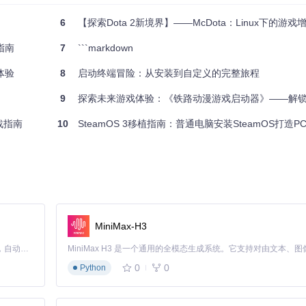
6
【探索Dota 2新境界】——McDota：Linux下的游戏
指南
7
```markdown
体验
8
启动终端冒险：从安装到自定义的完整旅程
9
探索未来游戏体验：《铁路动漫游戏启动器》——解锁Linux平
实战指南
10
SteamOS 3移植指南：普通电脑安装SteamOS打造PC
MiniMax-H3
Claude Code 的开源替代方案。连接任意大模型，编辑代码，运行命令，自动验证 — 全自动执行。用 Rust 构建，极致性能。 ｜ An open-source alternative to Claude Code. Connect any LLM, edit code, run commands, and verify changes — autonomously. Built in Rust for speed. Get Started
0
0
Python