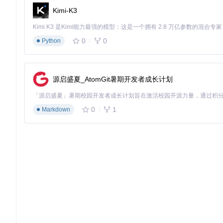
Kimi-K3
0
0
Python
源启盛夏_AtomGit暑期开发者成长计划
0
1
Markdown