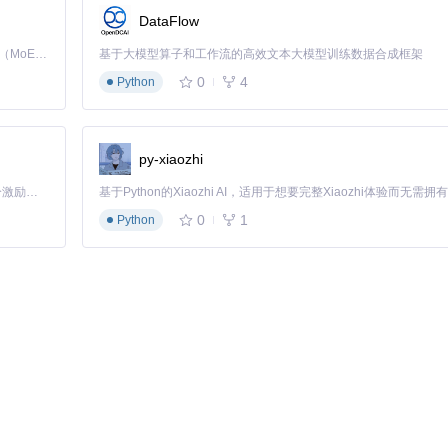
DataFlow
Kimi K3 是Kimi能力最强的模型：这是一个拥有 2.8 万亿参数的混合专家（MoE）模型，具备原生视觉理解能力，并支持 100 万 token 的上下文窗口。
基于大模型算子和工作流的高效文本大模型训练数据合成框架
0
4
Python
py-xiaozhi
「源启盛夏」暑期校园开发者成长计划旨在激活校园开源力量，通过积分激励、认证扶持、资源倾斜等形式，引导高校组织和开发者完成「入驻 — 建项目 — 做贡献 — 获认证 — 得资源」的完整闭环。无论你是想带领社团入驻平台的组织者，还是希望用代码贡献证明自己的开发者，都能在这里找到属于你的成长路径。
0
1
Python