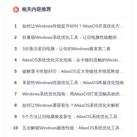
1.3 传统优化工具的局限性
相关内容推荐
市面上大多数系统优化工具只能进行表面清理，如删除临时文
件或注册表冗余项，无法触及系统核心服务和组件。这就是为
什么很多用户发现优化效果短暂，系统很快又回到卡顿状态。
1
如何让Windows性能提升60%？AtlasOS开源优化方案全解析
2
轻量级Windows系统优化工具：让旧电脑性能翻倍的开源方案
AtlasOS深色主题界面：优化后的系统桌面展示，体现简洁高
效的设计理念
3
3步激活老旧电脑：让你的Windows焕发第二春
二、解决方案：AtlasOS的四大优化引擎
4
AtlasOS系统优化完全指南：从卡顿到流畅的Windows性能提升方案
5
破解显卡性能封印：AtlasOS五大突破技术彻底释放GPU潜能
2.1 服务精简引擎：释放系统资源
AtlasOS通过智能分析系统服务依赖关系，安全禁用不必要的
6
革新性Windows性能优化工具：AtlasOS终极优化指南
后台进程。与传统优化工具不同，它采用"白名单"机制，只保
留核心功能所需的服务，将后台进程数量从130-200个减少到
7
Windows系统优化指南：用AtlasOS打造流畅高效的电脑环境
65-90个，直接释放50%的系统资源。
8
如何让Windows重获新生？AtlasOS系统优化全解析
2.2 注册表深度优化：系统参数调校
9
5个方法让旧电脑焕发新生：AtlasOS系统优化工具深度评测
通过修改关键注册表项，AtlasOS优化文件系统缓存策略、调
整内存管理参数并改善网络连接性能。例如，优化后的磁盘缓
10
五步解锁Windows极致性能：AtlasOS系统优化工具全指南
存策略可将文件读写速度提升20-30%，特别适合机械硬盘用
户。