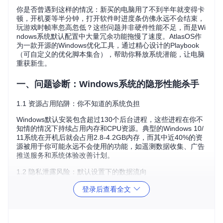
你是否曾遇到这样的情况：新买的电脑用了不到半年就变得卡
顿，开机要等半分钟，打开软件时进度条仿佛永远不会结束，
玩游戏时帧率忽高忽低？这些问题并非硬件性能不足，而是Wi
ndows系统默认配置中大量冗余功能拖慢了速度。AtlasOS作
为一款开源的Windows优化工具，通过精心设计的Playbook
（可自定义的优化脚本集合），帮助你释放系统潜能，让电脑
重获新生。
一、问题诊断：Windows系统的隐形性能杀手
1.1 资源占用陷阱：你不知道的系统负担
Windows默认安装包含超过130个后台进程，这些进程在你不
知情的情况下持续占用内存和CPU资源。典型的Windows 10/
11系统在开机后就会占用2.8-4.2GB内存，而其中近40%的资
源被用于你可能永远不会使用的功能，如遥测数据收集、广告
推送服务和系统体验改善计划。
1.2 隐私泄露风险：默认设置下的数据流向
当你使用默认Windows系统时，微软会收集大量用户数据，包
登录后查看全文
括你的使用习惯、应用程序偏好甚至硬件配置。这些数据通过
诊断跟踪服务持续上传，不仅消耗网络带宽，还带来隐私安全
隐患。