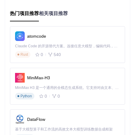
2.3 隐私保护套件：全面数据防护
热门项目推荐
相关项目推荐
AtlasOS彻底禁用Windows遥测功能、关闭诊断数据上传通道
并阻止用户体验改善计划。所有隐私设置都符合GDPR标准，
让你的使用数据真正属于自己。
atomcode
2.4 组件管理系统：按需定制功能
Claude Code 的开源替代方案。连接任意大模型，编辑代码，运行命令，自动验证 — 全自动执行。用 Rust 构建，极致性能。 ｜ An open-source alternative to Claude Code. Connect any LLM, edit code, run commands, and verify changes — autonomously. Built in Rust for speed. Get Started
通过模块化设计，AtlasOS允许你根据需求启用或禁用系统组
件。从Windows Defender到Edge浏览器，每个组件都可以单
0
540
Rust
独控制，确保系统只保留你真正需要的功能。
AtlasOS浅色主题界面：展示优化后的系统视觉体验，兼顾性
MiniMax-H3
能与美观
MiniMax H3 是一个通用的全模态生成系统。它支持对由文本、图像、视频和音频组成的多模态上下文进行统一理解，并能生成分辨率高达 2K、时长可达 15 秒的带原生立体声音频的视频。得益于面向任务泛化的系统设计，H3 在预训练阶段就已具备广泛的多模态上下文理解与生成能力，能够出色地执行复杂的多模态指令。
三、快速体验：3分钟启动优化流程
0
0
Python
3.1 环境准备检查清单
在开始优化前，请确保你的系统满足以下条件：
DataFlow
Windows 10/11 22H2或更新版本
基于大模型算子和工作流的高效文本大模型训练数据合成框架
管理员权限账户