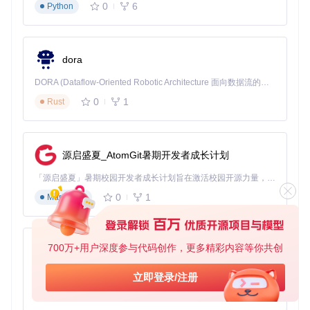
性能数据对比：升级前后关键指标实测
0
6
Python
性能指
提升
升级前(macOS C
升级后(macOS S
标
幅度
atalina)
onoma)
dora
启动时
45秒
28秒
38%
间
DORA (Dataflow-Oriented Robotic Architecture 面向数据流的机器人架构) 是为 AI 与具身智能机器人打造的高性能开发框架，以数据流范式重构开发逻辑，原生支持分布式部署与端边云协同 —— 无需复杂适配，即可实现一体端到端具身大小脑、VLA等模型部署，无缝衔接感知、推理、控制全链路，让 AI 能力与机器人动作深度融合。 依托 Rust 内核与零拷贝通信技术，它将具身大小脑、VLA等模型推理、多模态数据融合延迟压缩至微秒级，同时兼容 ROS2 生态与国产 AI 芯片，彻底降低具身智能机器人的开发门槛，让分布式部署下的 AI 赋能创新更高效、更灵活。
0
1
Rust
应用响
平均1.2秒
平均0.6秒
50%
应
视频渲
1080p导出需15
1080p导出需8分
47%
染
分钟
钟
源启盛夏_AtomGit暑期开发者成长计划
多任务
同时打开5个应用
同时打开8个应用
60%
「源启盛夏」暑期校园开发者成长计划旨在激活校园开源力量，通过积分激励、认证扶持、资源倾斜等形式，引导高校组织和开发者完成「入驻 — 建项目 — 做贡献 — 获认证 — 得资源」的完整闭环。无论你是想带领社团入驻平台的组织者，还是希望用代码贡献证明自己的开发者，都能在这里找到属于你的成长路径。
处理
卡顿
流畅
0
1
Markdown
学生用户实际体验
2015款MacBook Air升级后：
700万+用户深度参与代码创作，更多精彩内容等你共创
py-xiaozhi
浏览器标签页支持数量从10个提升至25个
在线会议时CPU占用率从85%降至45%
基于Python的Xiaozhi AI，适用于想要完整Xiaozhi体验而无需拥有专用硬件的用户。
立即登录/注册
电池续航延长约1.5小时
0
1
Python
硬件协同升级：最大化系统性能潜力