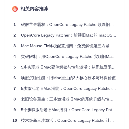
原装Intel HD Graphics 5000显卡需启用特殊渲染模式
相关内容推荐
支持升级至macOS Sonoma但需关闭系统完整性保护
无线网卡需替换为BCM94360CS2型号以获得完整功能
1
破解苹果霸权：OpenCore Legacy Patcher焕新旧Mac的技术民主化之路
构建定制引导：打造专属硬件适配方案
2
OpenCore Legacy Patcher：解锁旧Mac的 macOS 新可能
OpenCore引导程序（一种开源的系统启动管理工具）是实现
3
Mac Mouse Fix终极配置指南：免费解锁第三方鼠标在macOS的全部潜能
旧款Mac升级的核心技术。通过为特定硬件配置定制引导参
数，突破苹果官方的硬件限制。
4
突破限制：用OpenCore Legacy Patcher实现旧Mac设备功能重生
5
5步实现老旧Mac硬件解锁与性能激活：从系统受限到满血复活的完整指南
准备工作清单
6
唤醒沉睡性能：旧Mac重生的3大核心技术与环保价值
[ ] 至少16GB容量的USB闪存盘
[ ] 稳定的网络连接（下载系统需要10-20GB流量）
7
5步激活老旧Mac潜能：OpenCore Legacy Patcher全攻略
[ ] 设备电量保持在50%以上
[ ] 提前备份重要数据（推荐使用Time Machine）
8
老旧设备重生：三步激活老旧Mac的系统升级与性能优化指南
核心实施步骤
选择"Build and Install OpenCore"选项
9
5个步骤激活老旧Mac潜能：OpenCore Legacy Patcher非官方系统适配指南
系统自动生成硬件适配配置文件（位于
payloads/Confi
g/config.plist
）
10
技术焕新三步激活：OpenCore Legacy Patcher让旧设备重获新生
选择目标安装磁盘（内部硬盘或外部USB）
等待引导程序组件下载与配置（约5-10分钟）