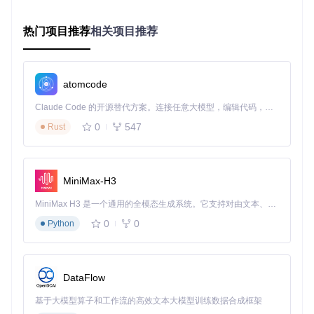
成功验证标准
出现"Build Complete"提示窗口
热门项目推荐
相关项目推荐
目标磁盘出现EFI分区
重启时按住Option键能看到OpenCore引导选项
系统部署优化：从下载到安装的全流程加速
atomcode
Claude Code 的开源替代方案。连接任意大模型，编辑代码，运行命令，自动验证 — 全自动执行。用 Rust 构建，极致性能。 ｜ An open-source alternative to Claude Code. Connect any LLM, edit code, run commands, and verify changes — autonomously. Built in Rust for speed. Get Started
如何在老旧硬件上实现高效的系统下载与安装？OpenCore Le
gacy Patcher内置的智能下载管理器会根据设备性能动态调整
0
547
Rust
下载策略。
MiniMax-H3
下载优化技巧
启用"分段下载"功能（Settings > Network > Chunked Dow
MiniMax H3 是一个通用的全模态生成系统。它支持对由文本、图像、视频和音频组成的多模态上下文进行统一理解，并能生成分辨率高达 2K、时长可达 15 秒的带原生立体声音频的视频。得益于面向任务泛化的系统设计，H3 在预训练阶段就已具备广泛的多模态上下文理解与生成能力，能够出色地执行复杂的多模态指令。
nload）
避开网络高峰时段（建议凌晨2-6点进行下载）
0
0
Python
若下载中断，可通过"Resume Download"功能继续
安装阶段注意事项
⚠️ 安装过程中不要强制重启设备 ⚠️ 首次启动可能需要5-10分
DataFlow
钟，请耐心等待 ⚠️ 安装完成后会自动重启2-3次，属正常现象
基于大模型算子和工作流的高效文本大模型训练数据合成框架