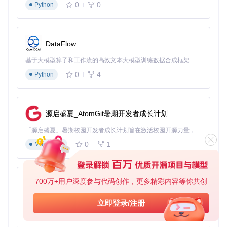
0
0
Python
量。
验证阶段：数据完整性确认
🔍
验证方法
DataFlow
检查生成的URL列表长度与账号作品总数是否匹配
基于大模型算子和工作流的高效文本大模型训练数据合成框架
随机抽取3-5个链接在浏览器中验证可访问性
0
4
Python
检查是否包含指定时间范围内的作品
⚙️
输出验证
源启盛夏_AtomGit暑期开发者成长计划
print
(
f"共获取
{
len
(response)}
个作品链接"
「源启盛夏」暑期校园开发者成长计划旨在激活校园开源力量，通过积分激励、认证扶持、资源倾斜等形式，引导高校组织和开发者完成「入驻 — 建项目 — 做贡献 — 获认证 — 得资源」的完整闭环。无论你是想带领社团入驻平台的组织者，还是希望用代码贡献证明自己的开发者，都能在这里找到属于你的成长路径。
0
1
✅
检查点
Markdown
：链接数量与账号公开作品数一致，且所有链接均可
正常访问。
参数决策指南：场景化配置方案
700万+用户深度参与代码创作，更多精彩内容等你共创
应用
count（每
proxy（代
earliest/latest
py-xiaozhi
（时间范围）
场景
页数量）
理设置）
基于Python的Xiaozhi AI，适用于想要完整Xiaozhi体验而无需拥有专用硬件的用户。
立即登录/注册
快速
可选
不设置
10-20
0
1
预览
Python