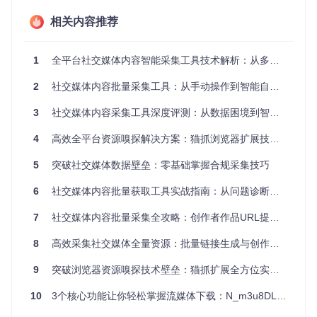
账号标识解析器
[src/link/extractor.py]：如同数字钥匙，负
责从账号主页链接中提取sec_user_id（账号唯一数字指
相关内容推荐
纹），这是访问目标账号内容的通行证。
内容数据获取器
[src/interface/account_tiktok.py]：作为数
1
全平台社交媒体内容智能采集工具技术解析：从多平台适配到合规管理的完整方案
据通道，通过模拟客户端请求与TikTok服务器建立安全连
接，分页获取账号下的所有作品元数据。
2
社交媒体内容批量采集工具：从手动操作到智能自动化的效率革命
这两个模块协同工作，就像一把精密的钥匙打开了内容宝库的
3
社交媒体内容采集工具深度评测：从数据困境到智能解决方案
大门，既保证了数据获取的合法性，又突破了平台的默认限
制。
4
高效全平台资源嗅探解决方案：猫抓浏览器扩展技术测评与应用指南
操作三阶段：从准备到验证
5
突破社交媒体数据壁垒：零基础掌握合规采集技巧
准备阶段：环境搭建与配置检查
🔍
环境检查清单
6
社交媒体内容批量获取工具实战指南：从问题诊断到自动化采集
7
社交媒体内容批量采集全攻略：创作者作品URL提取技术与实践
Python 3.8+环境
网络代理配置（可选但推荐）
8
高效采集社交媒体全量资源：批量链接生成与创作者资源管理指南
Git工具
9
突破浏览器资源嗅探技术壁垒：猫抓扩展全方位实战指南
⚙️
执行步骤
10
3个核心功能让你轻松掌握流媒体下载：N_m3u8DL-RE全攻略
git 
clone
cd
 TikTokDownloader
