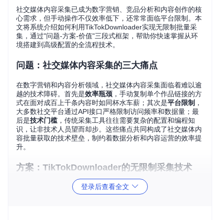
社交媒体内容采集已成为数字营销、竞品分析和内容创作的核
心需求，但手动操作不仅效率低下，还常常面临平台限制。本
文将系统介绍如何利用TikTokDownloader实现无限制批量采
集，通过"问题-方案-价值"三段式框架，帮助你快速掌握从环
境搭建到高级配置的全流程技术。
问题：社交媒体内容采集的三大痛点
在数字营销和内容分析领域，社交媒体内容采集面临着难以逾
越的技术障碍。首先是
效率瓶颈
，手动复制单个作品链接的方
式在面对成百上千条内容时如同杯水车薪；其次是
平台限制
，
大多数社交平台通过API接口严格限制访问频率和数据量；最
后是
技术门槛
，传统采集工具往往需要复杂的配置和编程知
识，让非技术人员望而却步。这些痛点共同构成了社交媒体内
容批量获取的技术壁垒，制约着数据分析和内容运营的效率提
升。
方案：TikTokDownloader的无限制采集技术
登录后查看全文
技术原理：数字钥匙与数据通道
TikTokDownloader采用分层架构设计，核心由两大模块构成：