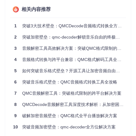
与同类工具相比，QMC解码器展现出显著优势：
相关内容推荐
传统转换
在线转换
特性
QMC解码器
1
突破3大技术壁垒：QMCDecode音频格式转换全方位解决方案
工具
服务
转换速
依赖网络
2
突破加密壁垒：qmc-decoder解锁音乐自由的终极解决方案
快30%以上
常规速度
度
环境
3
音频解密工具高效解决方案：突破QMC格式限制的跨平台工具应用指南
音质保
质量损失
完全无损
可能压缩
障
风险
4
音频格式转换与跨平台兼容：QMC格式解码工具全解析
批量处
单文件处
文件大小
支持递归扫描
理
理
限制
5
如何突破音乐格式壁垒？开源工具让加密音频自由播放
隐私保
数据上传
本地处理
本地处理
6
突破音乐格式壁垒：QMC音频格式转换工具全攻略
护
风险
平台支
多为单一
依赖浏览
Windows/macOS/
7
QMC音频解密工具：突破格式限制的跨平台解决方案
持
Linux
平台
器
8
QMCDecode音频解密工具深度技术解析：从加密困境到跨平台解决方案
快速部署：零基础用户的安装指南
9
破解加密音频壁垒：QMC格式全平台播放解决方案
准备工作：构建环境检查清单
10
突破音频加密壁垒：qmc-decoder全方位解决方案
在开始安装前，请确保您的系统满足以下要求：