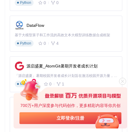
0
0
Python
编译成功后，您将在build目录中找到名为
qmc-decoder
的
可执行文件（Windows系统为
qmc-decoder.exe
）。
DataFlow
高效使用：两种操作模式详解
基于大模型算子和工作流的高效文本大模型训练数据合成框架
0
4
Python
命令行精准控制：技术用户首选方案
对于熟悉命令行的用户，QMC解码器提供了灵活的参数控制
方式。在构建目录中，通过以下命令实现不同需求的转换：
源启盛夏_AtomGit暑期开发者成长计划
转换单个文件
「源启盛夏」暑期校园开发者成长计划旨在激活校园开源力量，通过积分激励、认证扶持、资源倾斜等形式，引导高校组织和开发者完成「入驻 — 建项目 — 做贡献 — 获认证 — 得资源」的完整闭环。无论你是想带领社团入驻平台的组织者，还是希望用代码贡献证明自己的开发者，都能在这里找到属于你的成长路径。
0
1
Markdown
执行后将在同一目录生成对应的MP3文件。
700万+用户深度参与代码创作，更多精彩内容等你共创
py-xiaozhi
批量转换文件夹
基于Python的Xiaozhi AI，适用于想要完整Xiaozhi体验而无需拥有专用硬件的用户。
立即登录/注册
0
1
Python