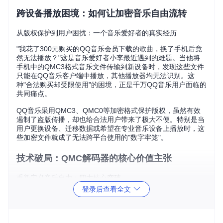
跨设备播放困境：如何让加密音乐自由流转
从版权保护到用户困扰：一个音乐爱好者的真实经历
"我花了300元购买的QQ音乐会员下载的歌曲，换了手机后竟
然无法播放？"这是音乐爱好者小李最近遇到的难题。当他将
手机中的QMC3格式音乐文件传输到新设备时，发现这些文件
只能在QQ音乐客户端中播放，其他播放器均无法识别。这
种"合法购买却受限使用"的困境，正是千万QQ音乐用户面临的
共同痛点。
QQ音乐采用QMC3、QMC0等加密格式保护版权，虽然有效
遏制了盗版传播，却也给合法用户带来了极大不便。特别是当
用户更换设备、迁移数据或希望在专业音乐设备上播放时，这
些加密文件就成了无法跨平台使用的"数字牢笼"。
技术破局：QMC解码器的核心价值主张
重新定义音乐自由：四大核心突破
登录后查看全文
QMC解码器作为一款免费开源的音频格式转换工具，通过先
进的技术方案破解了这一困局。它能够将QQ音乐的加密格式
文件转换为通用的MP3或FLAC无损格式（Free Lossless Audi
o Codec），实现真正意义上的跨平台播放自由。