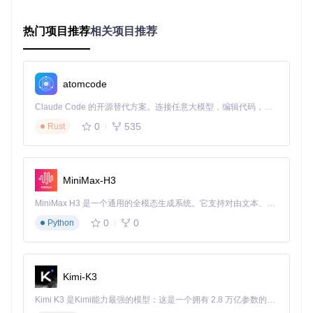
Git版本控制工具（用于获取源代码）
热门项目推荐
相关项目推荐
CMake构建系统（3.0以上版本）
C++编译器（GCC 7.0+/Clang 5.0+/MSVC 2017+）
三步完成安装：从源码到可执行文件
第一步：获取源代码
执行以下命令将克隆项目仓库到本地，创
atomcode
建qmc-decoder目录：
Claude Code 的开源替代方案。连接任意大模型，编辑代码，运行命令，自动验证 — 全自动执行。用 Rust 构建，极致性能。 ｜ An open-source alternative to Claude Code. Connect any LLM, edit code, run commands, and verify changes — autonomously. Built in Rust for speed. Get Started
0
535
Rust
git 
clone
cd
第二步：初始化依赖
执行以下命令将初始化项目嵌套的子模
MiniMax-H3
块，确保所有依赖组件正确加载：
MiniMax H3 是一个通用的全模态生成系统。它支持对由文本、图像、视频和音频组成的多模态上下文进行统一理解，并能生成分辨率高达 2K、时长可达 15 秒的带原生立体声音频的视频。得益于面向任务泛化的系统设计，H3 在预训练阶段就已具备广泛的多模态上下文理解与生成能力，能够出色地执行复杂的多模态指令。
0
0
Python
第三步：编译构建
执行以下命令将生成可执行文件，位于buil
d目录：
Kimi-K3
mkdir
 build && 
cd
 build

Kimi K3 是Kimi能力最强的模型：这是一个拥有 2.8 万亿参数的混合专家（MoE）模型，具备原生视觉理解能力，并支持 100 万 token 的上下文窗口。
cmake ..
