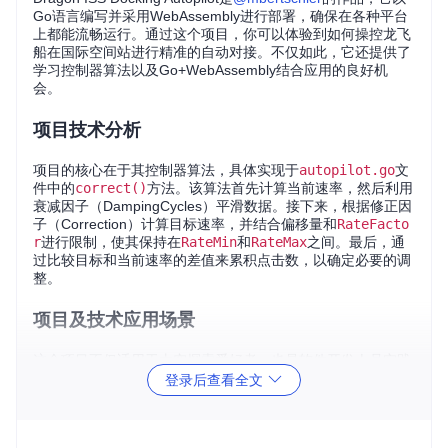
Go语言编写并采用WebAssembly进行部署，确保在各种平台
上都能流畅运行。通过这个项目，你可以体验到如何操控龙飞
船在国际空间站进行精准的自动对接。不仅如此，它还提供了
学习控制器算法以及Go+WebAssembly结合应用的良好机
会。
项目技术分析
项目的核心在于其控制器算法，具体实现于
autopilot.go
文
件中的
correct()
方法。该算法首先计算当前速率，然后利用
衰减因子（DampingCycles）平滑数据。接下来，根据修正因
子（Correction）计算目标速率，并结合偏移量和
RateFacto
r
进行限制，使其保持在
RateMin
和
RateMax
之间。最后，通
过比较目标和当前速率的差值来累积点击数，以确定必要的调
整。
项目及技术应用场景
这个项目不仅适用于太空探索爱好者，也是软件开发人员实践
Go语言和WebAssembly融合的一个理想平台。你可以直接在
登录后查看全文
SpaceX的官方模拟器中使用这个自动驾驶程序，感受真实的
对接过程。此外，这个项目也适用于教育领域，让学生们了解
飞行控制和自动化系统的运作原理。