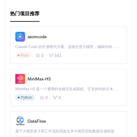
热门项目推荐
atomcode
Claude Code 的开源替代方案。连接任意大模型，编辑代码，运行命令，自动验证 — 全自动执行。用 Rust 构建，极致性能。 ｜ An open-source alternative to Claude Code. Connect any LLM, edit code, run commands, and verify changes — autonomously. Built in Rust for speed. Get Started
0
541
Rust
MiniMax-H3
MiniMax H3 是一个通用的全模态生成系统。它支持对由文本、图像、视频和音频组成的多模态上下文进行统一理解，并能生成分辨率高达 2K、时长可达 15 秒的带原生立体声音频的视频。得益于面向任务泛化的系统设计，H3 在预训练阶段就已具备广泛的多模态上下文理解与生成能力，能够出色地执行复杂的多模态指令。
0
0
Python
DataFlow
基于大模型算子和工作流的高效文本大模型训练数据合成框架