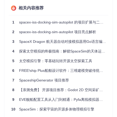
项目特点
相关内容推荐
易用性
：只需运行服务器端脚本，将JavaScript代码注入浏
1
spacex-iss-docking-sim-autopilot 的项目扩展与二次开发
览器控制台，即可在模拟器中启用自动对接功能。
可定制性
：控制器参数如
DampingCycles
、
Correction
等
2
spacex-iss-docking-sim-autopilot 项目亮点解析
可以自由调整，允许用户自定义控制系统行为。
跨平台
：基于WebAssembly，可以在多种浏览器和操作系
3
SpaceX Dragon 航天器自动对接模拟器用Go语言编写的自动驾驶仪教程
统上无缝运行。
开源贡献
：欢迎所有感兴趣的开发者参与改进和扩展项目，
4
探索太空模拟的终极指南：解锁SpaceSim的天体运动与任务设计奥秘
共享你的创新成果。
5
太空模拟引擎：零基础玩转开源太空探索工具
想看看这个自动驾驶系统在行动吗？
观看此处的演示视频
，亲
身感受自动对接的魅力吧！
6
FREE!ship Plus船舶设计软件：三维建模突破传统设计边界
立即尝试
Dragon ISS Docking Autopilot
，开启你的太空探索之
7
SpaceshipGenerator 项目推荐
旅！
8
【亲测免费】 开源项目推荐：Godot 2D 空间采矿游戏
9
EVE舰船配置工具从入门到精通：Pyfa离线模拟器全攻略
10
SpaceSim：探索宇宙的开源多体物理模拟引擎