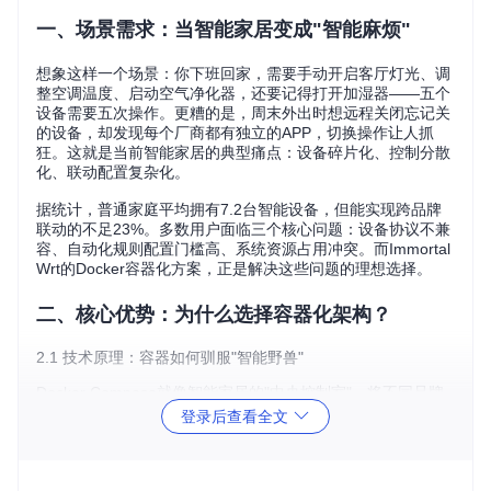
一、场景需求：当智能家居变成"智能麻烦"
想象这样一个场景：你下班回家，需要手动开启客厅灯光、调
整空调温度、启动空气净化器，还要记得打开加湿器——五个
设备需要五次操作。更糟的是，周末外出时想远程关闭忘记关
的设备，却发现每个厂商都有独立的APP，切换操作让人抓
狂。这就是当前智能家居的典型痛点：设备碎片化、控制分散
化、联动配置复杂化。
据统计，普通家庭平均拥有7.2台智能设备，但能实现跨品牌
联动的不足23%。多数用户面临三个核心问题：设备协议不兼
容、自动化规则配置门槛高、系统资源占用冲突。而Immortal
Wrt的Docker容器化方案，正是解决这些问题的理想选择。
二、核心优势：为什么选择容器化架构？
2.1 技术原理：容器如何驯服"智能野兽"
Docker Compose就像智能家居的"中央控制室"，将不同品牌
的智能设备服务打包成标准化容器，通过统一接口进行调度。
登录后查看全文
这种架构有三个显著优势：
🔧
隔离性
：每个服务运行在独立容器中，避免设备驱动冲突
（就像不同品牌的电器使用独立插座）