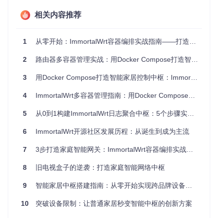
🛠️
可移植性
：配置文件一次编写，可在任何支持Docker的设
相关内容推荐
备上运行（类似万能遥控器）
📊
可扩展性
：按需添加新服务，系统资源动态分配（如同为新
电器单独布线）
1
从零开始：ImmortalWrt容器编排实战指南——打造智能家居控制中枢
2.2 与传统方案对比
2
路由器多容器管理实战：用Docker Compose打造智能家居中枢
传统智能家居方
ImmortalWrt容器化方
特性
案
案
3
用Docker Compose打造智能家居控制中枢：ImmortalWrt多服务管理指南
设备兼容
依赖品牌生态
支持跨品牌协议转换
4
ImmortalWrt多容器管理指南：用Docker Compose打造智能家庭中枢
性
资源占用
后台进程常驻
按需启动，闲置释放
5
从0到1构建ImmortalWrt日志聚合中枢：5个步骤实现网络设备日志集中管理
配置复杂
多APP分别配置
统一YAML文件管理
6
ImmortalWrt开源社区发展历程：从诞生到成为主流
度
扩展能力
7
3步打造家庭智能网关：ImmortalWrt容器编排实战指南
受硬件接口限制
软件定义无限扩展
系统稳定
单点故障影响整
8
旧电视盒子的逆袭：打造家庭智能网络中枢
容器隔离，故障自愈
性
体
9
智能家居中枢搭建指南：从零开始实现跨品牌设备联动
知识点卡片
：容器化本质是将应用及其依赖打包成标准化
单元，使服务在不同环境中保持一致运行。ImmortalWrt通
10
突破设备限制：让普通家居秒变智能中枢的创新方案
过Docker Compose实现多容器协同，为智能家居提供了