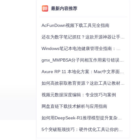
最新内容推荐
AcFunDown视频下载工具完全指南
还在为数字笔记抓狂？这款开源神器让手写批注效率提升300%
Windows笔记本电池健康管理全指南：从根源解决电池损耗问题
gmx_MMPBSA分子间相互作用索引错误的深度诊断与解决
Axure RP 11 本地化方案：Mac中文界面优化与原型设计工具汉化全指南
如何高效获取教育资源？这款工具让教材下载效率提升80%
视频元数据深度编辑：专业技巧与案例
网盘直链下载技术解析与应用指南
如何用DeepSeek-R1推理模型提升复杂任务解决能力：完整指南
5个突破瓶颈技巧：硬件优化工具让你的电脑性能提升30%