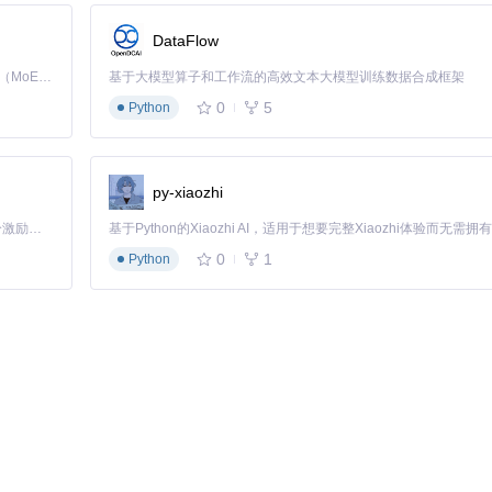
DataFlow
Kimi K3 是Kimi能力最强的模型：这是一个拥有 2.8 万亿参数的混合专家（MoE）模型，具备原生视觉理解能力，并支持 100 万 token 的上下文窗口。
基于大模型算子和工作流的高效文本大模型训练数据合成框架
0
5
Python
py-xiaozhi
「源启盛夏」暑期校园开发者成长计划旨在激活校园开源力量，通过积分激励、认证扶持、资源倾斜等形式，引导高校组织和开发者完成「入驻 — 建项目 — 做贡献 — 获认证 — 得资源」的完整闭环。无论你是想带领社团入驻平台的组织者，还是希望用代码贡献证明自己的开发者，都能在这里找到属于你的成长路径。
0
1
Python