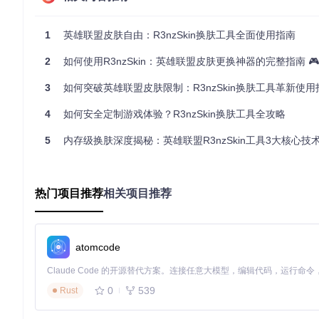
在工具界面中，你可以：
1
英雄联盟皮肤自由：R3nzSkin换肤工具全面使用指南
通过搜索框快速找到心仪英雄
浏览各类皮肤并预览效果
2
如何使用R3nzSkin：英雄联盟皮肤更换神器的完整指南 🎮
勾选喜欢的皮肤组合
3
如何突破英雄联盟皮肤限制：R3nzSkin换肤工具革新使用
保存你的个性化配置方案
第三步：启动英雄联盟
4
如何安全定制游戏体验？R3nzSkin换肤工具全攻略
保持R3nzSkin工具运行，正常启动英雄联盟客户端，登录你的
5
内存级换肤深度揭秘：英雄联盟R3nzSkin工具3大核心技术与5步安全配置
第四步：享受视觉盛宴
进入游戏后，你选择的皮肤将自动生效！无论是经典皮肤还是稀
热门项目推荐
相关项目推荐
进阶篇：成为换肤大师
配置文件管理
atomcode
R3nzSkin允许你创建多个配置方案：
为不同游戏模式保存独立设置
导出配置文件分享给好友
0
539
Rust
定期备份你的个性化配置
快捷键使用技巧