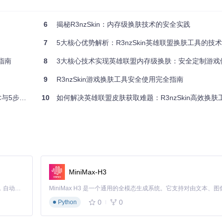
6
揭秘R3nzSkin：内存级换肤技术的安全实践
7
5大核心优势解析：R3nzSkin英雄联盟换肤工具的技术
指南
8
3大核心技术实现英雄联盟内存级换肤：安全定制游戏
9
R3nzSkin游戏换肤工具安全使用完全指南
账号并进入游戏。
实战指南
10
如何解决英雄联盟皮肤获取难题：R3nzSkin高效换
有限定，都能完美展现。
MiniMax-H3
Claude Code 的开源替代方案。连接任意大模型，编辑代码，运行命令，自动验证 — 全自动执行。用 Rust 构建，极致性能。 ｜ An open-source alternative to Claude Code. Connect any LLM, edit code, run commands, and verify changes — autonomously. Built in Rust for speed. Get Started
0
0
Python