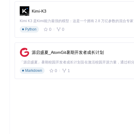
掌握这些快捷键，让操作更高效：
Kimi-K3
Ctrl+S
：快速保存当前配置
F5
：刷新皮肤列表
0
0
Python
F11
：隐藏/显示工具界面
Esc
：紧急恢复原始皮肤
场景化皮肤推荐
排位赛
：选择简洁风格皮肤，减少视觉干扰
源启盛夏_AtomGit暑期开发者成长计划
娱乐局
：尝试特效丰富的皮肤，增强游戏乐趣
直播场景
：使用独特皮肤提升观众体验
0
1
Markdown
安全篇：安心享受的保障
为什么R3nzSkin是安全的？
内存级操作
：所有修改仅在游戏运行时存在于内存中
零文件修改
：不会对游戏原始文件造成任何改动
自动清理机制
：游戏结束后自动恢复原始状态
风险防范措施
为确保账号安全，请遵循以下建议：
仅从官方渠道获取工具
定期更新至最新版本