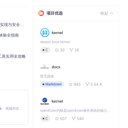
项目优选
收起
实现与安全机制
kernel
体验全指南
deepin linux kernel
33
16
C
肤工具实用全攻略
docs
暂无描述
843
5.64 K
Markdown
kernel
MiniMax H3 是一个通用的全模态生成系统。它支持对由文本、图像、视频和音频组成的多模态上下文进行统一理解，并能生成分辨率高达 2K、时长可达 15 秒的带原生立体声音频的视频。得益于面向任务泛化的系统设计，H3 在预训练阶段就已具备广泛的多模态上下文理解与生成能力，能够出色地执行复杂的多模态指令。
openEuler内核是openEuler操作系统的核心，既是系统性能与稳定性的基石，也是连接处理器、设备与服务的桥梁。
507
540
C