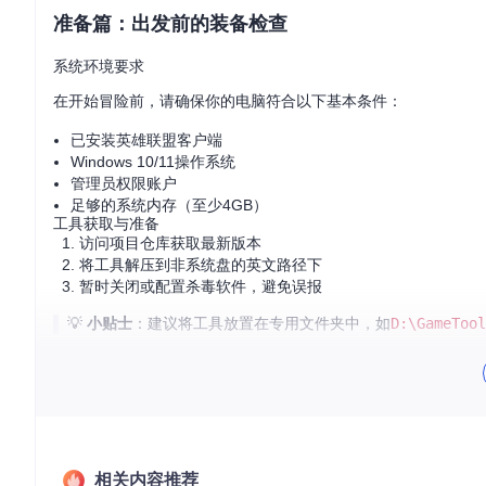
准备篇：出发前的装备检查
系统环境要求
在开始冒险前，请确保你的电脑符合以下基本条件：
已安装英雄联盟客户端
Windows 10/11操作系统
管理员权限账户
足够的系统内存（至少4GB）
工具获取与准备
访问项目仓库获取最新版本
将工具解压到非系统盘的英文路径下
暂时关闭或配置杀毒软件，避免误报
💡
小贴士
：建议将工具放置在专用文件夹中，如
D:\GameTool
操作篇：四步轻松换肤
第一步：启动换肤工具
导航至
R3nzSkin_Injector
目录，找到并双击运行主程序。首次
相关内容推荐
第二步：个性化皮肤选择