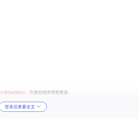
s\R3nzSkin
，方便后续管理和更新。
登录后查看全文
启动时，系统可能会弹出安全提示，请选择"允许运行"。