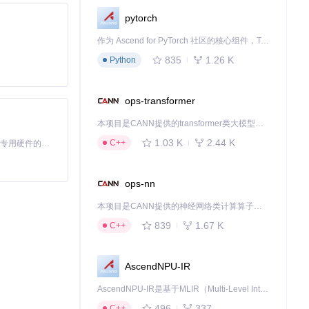
pytorch
作为 Ascend for PyTorch 社区的核心组件，TorchNPU 是昇腾专为 PyTorch 打造的深度学习适配插件，使 PyTorch 框架能够直接调用昇腾 NPU，为开发者提供昇腾 AI 处理器的超强算力。
835
1.26 K
Python
ops-transformer
本项目是CANN提供的transformer类大模型算子库，实现网络在NPU上加速计算。
1.03 K
2.44 K
C++
基于Python的Xiaozhi AI，适用于想要完整Xiaozhi体验而无需拥有专用硬件的用户。
ops-nn
本项目是CANN提供的神经网络类计算算子库，实现网络在NPU上加速计算。
839
1.67 K
C++
AscendNPU-IR
AscendNPU-IR是基于MLIR（Multi-Level Intermediate Representation）构建的，面向昇腾亲和算子编译时使用的中间表示，提供昇腾完备表达能力，通过编译优化提升昇腾AI处理器计算效率，支持通过生态框架使能昇腾AI处理器与深度调优
496
337
C++