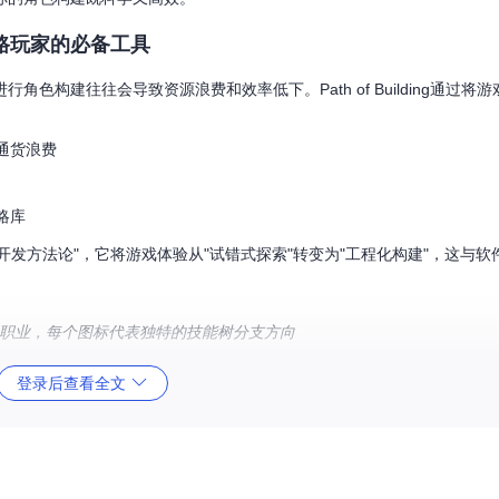
放之路玩家的必备工具
构建往往会导致资源浪费和效率低下。Path of Building通过将
通货浪费
略库
开发方法论"，它将游戏体验从"试错式探索"转变为"工程化构建"，这与软
阶职业，每个图标代表独特的技能树分支方向
柱功能
登录后查看全文
转化为直观的可视化规划工具。与传统的"点点看"方式不同，PoB提供了