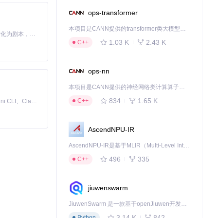
ops-transformer
本项目是CANN提供的transformer类大模型算子库，实现网络在NPU上加速计算。
Toonflow 是一款 AI 短剧漫剧工具，能够利用 AI 技术将小说自动转化为剧本，并结合 AI 生成的图片和视频，实现高效的短剧创作。借助 Toonflow，可以轻松完成从文字到影像的全流程，让短剧制作变得更加智能与便捷。
1.03 K
2.43 K
C++
ops-nn
本项目是CANN提供的神经网络类计算算子库，实现网络在NPU上加速计算。
括技能数据、装
834
1.65 K
C++
免费、本地、开源的 24/7 全天候 Cowork 应用，以及适用于 Gemini CLI、Claude Code、Codex、OpenCode、Qwen Code、Goose CLI、Auggie 等的 OpenClaw | 🌟 喜欢就点star吧
版本控制"，确
AscendNPU-IR
AscendNPU-IR是基于MLIR（Multi-Level Intermediate Representation）构建的，面向昇腾亲和算子编译时使用的中间表示，提供昇腾完备表达能力，通过编译优化提升昇腾AI处理器计算效率，支持通过生态框架使能昇腾AI处理器与深度调优
496
335
C++
jiuwenswarm
JiuwenSwarm 是一款基于openJiuwen开发的智能AI Agent，它能够将大语言模型的强大能力，通过你日常使用的各类通讯应用，直接延伸至你的指尖。
3.14 K
842
Python