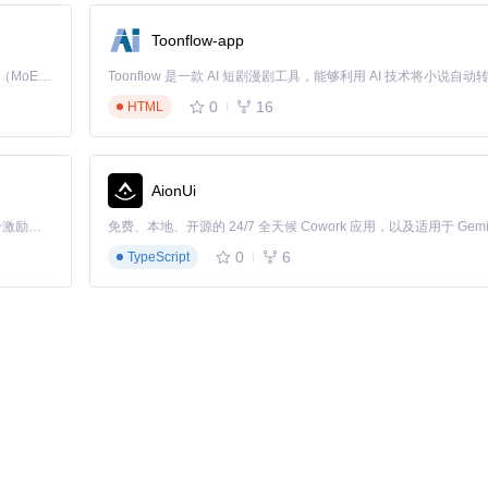
Toonflow-app
层公式构建了完整的计算模型：
Kimi K3 是Kimi能力最强的模型：这是一个拥有 2.8 万亿参数的混合专家（MoE）模型，具备原生视觉理解能力，并支持 100 万 token 的上下文窗口。
括攻击/施法速度、暴击几率、元素伤害加成等
0
16
HTML
，直观查看对总伤害的影响幅度
效果）对伤害的动态影响
AionUi
新的内部数据库（位于
src/Data
目录）维护与官方游戏版本的一致性，包
「源启盛夏」暑期校园开发者成长计划旨在激活校园开源力量，通过积分激励、认证扶持、资源倾斜等形式，引导高校组织和开发者完成「入驻 — 建项目 — 做贡献 — 获认证 — 得资源」的完整闭环。无论你是想带领社团入驻平台的组织者，还是希望用代码贡献证明自己的开发者，都能在这里找到属于你的成长路径。
e
程序推送数据更新，确保计算模型的准确性。这种机制类似于软件的"API
0
6
TypeScript
开始，通过
Import Tab
导入构建代码
理解每个选择的作用
5个技能节点），观察对整体性能的影响