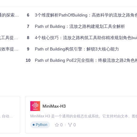
择初始框架，每个职业对应不同的属性成长和初始位置
最优连接方式，如同代码中的"接口设计"
的探索指南
6
3个维度解析PathOfBuilding：高效科学的流放之路
果，实时查看属性变化
"模块化扩展"，改变周边节点的属性效果
7
Path of Building：流放之路构建规划工具全解析
定3-5个核心关键石节点作为架构基础，再逐步添加支持性节点。这种方法
效率全指南
8
4个核心技巧：流放之路构筑工具助你精准规划角色buil
率提升指南
9
Path of Building构筑引擎：解锁3大核心能力
能树节点的影响半径
10
Path of Building PoE2完全指南：终极流放之路2角
成统计，包括生命、魔力、伤害加成等关键指标的具体数值变化。
理功能，让你像配置高端电脑一样优化角色"硬件"：
统会自动应用基础属性和词缀效果
拟不同插槽连接方式的效果
MiniMax-H3
Claude Code 的开源替代方案。连接任意大模型，编辑代码，运行命令，自动验证 — 全自动执行。用 Rust 构建，极致性能。 ｜ An open-source alternative to Claude Code. Connect any LLM, edit code, run commands, and verify changes — autonomously. Built in Rust for speed. Get Started
否足够装备弓类武器"
0
0
Python
3配置模式：2件核心装备（如武器和胸甲）决定主要输出方式，3件支持装
多数Build。