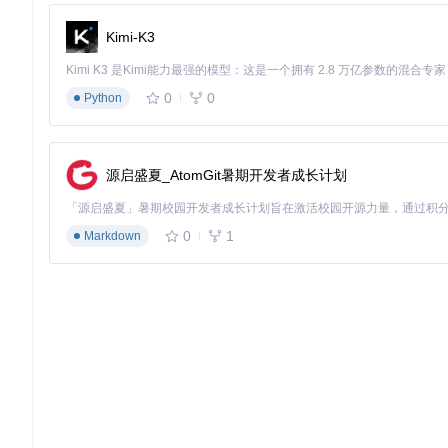
伤害计算：理解游戏底层的"算法逻辑"
Kimi-K3
PoB最强大的功能之一是其精确的伤害计算系统，它基于游戏底
基础公式解析
：将游戏中的伤害计算简化为可配置的参数，包
0
0
Python
变量影响分析
：通过调整单一变量（如增加10%暴击伤害）
场景模拟
：考虑不同怪物抗性、地图词缀和玩家状态（如药水
性能报告
：生成详细的伤害分解报告，帮助识别提升瓶颈
数据同步机制解析
源启盛夏_AtomGit暑期开发者成长计划
PoB的核心优势在于其与游戏数据的高度同步。工具通过定期更
备库和词缀系统。当游戏版本更新时，开发者会通过
Update.ex
保工具与游戏核心保持兼容。
0
1
Markdown
三、实战场景：针对不同玩家类型的定制化策略
新手玩家：从"预设模板"到"自主设计"的过渡
新手玩家建议采用"模仿-理解-创新"的三步学习法：
模板套用
：从社区共享的成熟Build（如"冰川之刺元素使"）
参数分析
：在"Calcs"标签页中逐项检查技能和装备配置，
微调优化
：尝试修改1-2个变量（如更换一件装备或调整3-