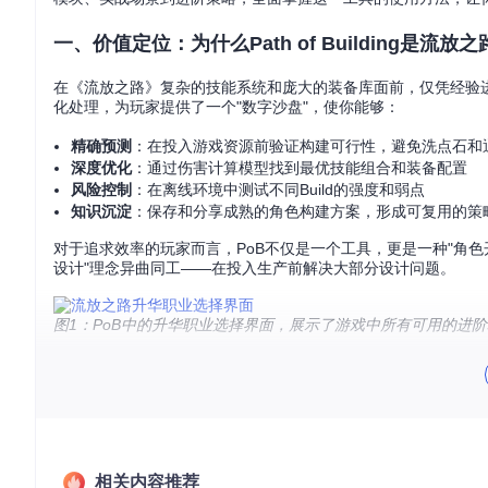
一、价值定位：为什么Path of Building是流
在《流放之路》复杂的技能系统和庞大的装备库面前，仅凭经验进行角色
化处理，为玩家提供了一个"数字沙盘"，使你能够：
精确预测
：在投入游戏资源前验证构建可行性，避免洗点石和
深度优化
：通过伤害计算模型找到最优技能组合和装备配置
风险控制
：在离线环境中测试不同Build的强度和弱点
知识沉淀
：保存和分享成熟的角色构建方案，形成可复用的策
对于追求效率的玩家而言，PoB不仅是一个工具，更是一种"角色
设计"理念异曲同工——在投入生产前解决大部分设计问题。
图1：PoB中的升华职业选择界面，展示了游戏中所有可用的进
二、核心模块：掌握Path of Building的三大支
技能树优化：像设计软件架构一样规划角色能力
被动技能树是《流放之路》角色构建的基础，PoB将这一复杂系统
构"的优化体验：
相关内容推荐