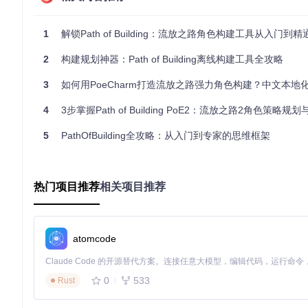
基础架构设计
：从七大职业（游侠、野蛮人、女巫等）中选
功能模块集成
：通过Shift键进行路径选择，系统会自动计算
1
解锁Path of Building：流放之路角色构建工具从入门到精通
性能调优
：利用"重置分支"功能快速测试不同节点组合的效
扩展插件支持
：通过珠宝系统（如永恒珠宝、范围珠宝）实现
2
构建规划神器：Path of Building离线构建工具全攻略
⚡️
专业技巧
：对于复杂构建，建议采用"核心-扩展"模式：先确
3
如何用PoeCharm打造流放之路强力角色构建？中文本地化工具提升BD规划
的"微服务架构"，每个模块专注于特定功能。
4
3步掌握Path of Building PoE2：流放之路2角色策略规划与效
图2：不同类型珠宝的作用范围可视化，帮助玩家理解珠宝对技
5
PathOfBuilding全攻略：从入门到专家的思维框架
验证点：完成技能树规划后，应能在右侧面板看到详细的属性加
装备配置：打造你的"硬件生态系统"
热门项目推荐
相关项目推荐
装备系统是角色强度的重要组成部分，PoB提供了全面的装备管
基础硬件选择
：从完整的装备库中选择武器、护甲和饰品，系
驱动程序优化
：通过技能宝石组合实现"软件-硬件"协同，模
atomcode
超频设置
：配置品质、腐化效果和附魔属性，最大化装备潜力
兼容性检查
：实时验证装备组合是否满足技能需求，如"敏捷是
0
533
Rust
🔧
推荐配置方案
：新手应优先关注"核心装备+支持装备"的2+
手套）提供关键属性加成。这种配置方式平衡了成本和性能，适合大