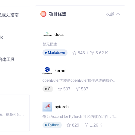
项目优选
收起
角色规划指南
类似于软件开发中
docs
d
暂无描述
843
5.62 K
Markdown
色构建工具
kernel
openEuler内核是openEuler操作系统的核心，既是系统性能与稳定性的基石，也是连接处理器、设备与服务的桥梁。
507
537
C
pytorch
MiniMax H3 是一个通用的全模态生成系统。它支持对由文本、图像、视频和音频组成的多模态上下文进行统一理解，并能生成分辨率高达 2K、时长可达 15 秒的带原生立体声音频的视频。得益于面向任务泛化的系统设计，H3 在预训练阶段就已具备广泛的多模态上下文理解与生成能力，能够出色地执行复杂的多模态指令。
作为 Ascend for PyTorch 社区的核心组件，TorchNPU 是昇腾专为 PyTorch 打造的深度学习适配插件，使 PyTorch 框架能够直接调用昇腾 NPU，为开发者提供昇腾 AI 处理器的超强算力。
829
1.26 K
备（戒指、项链、
Python