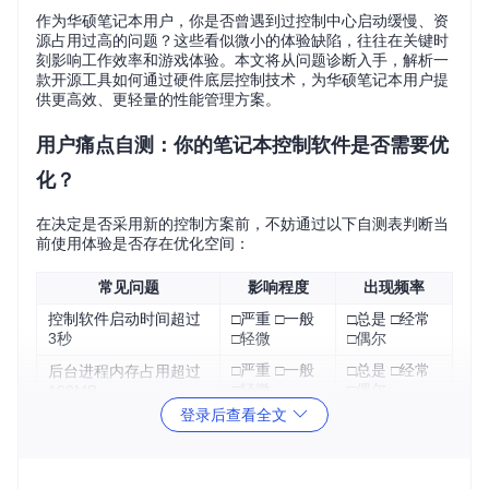
作为华硕笔记本用户，你是否曾遇到过控制中心启动缓慢、资
源占用过高的问题？这些看似微小的体验缺陷，往往在关键时
刻影响工作效率和游戏体验。本文将从问题诊断入手，解析一
款开源工具如何通过硬件底层控制技术，为华硕笔记本用户提
供更高效、更轻量的性能管理方案。
用户痛点自测：你的笔记本控制软件是否需要优
化？
在决定是否采用新的控制方案前，不妨通过以下自测表判断当
前使用体验是否存在优化空间：
常见问题
影响程度
出现频率
控制软件启动时间超过
□严重 □一般
□总是 □经常
3秒
□轻微
□偶尔
□严重 □一般
□总是 □经常
后台进程内存占用超过
□轻微
□偶尔
100MB
登录后查看全文
性能模式切换存在明显
□严重 □一般
□总是 □经常
延迟
□轻微
□偶尔
电源管理与实际使用场
□严重 □一般
□总是 □经常