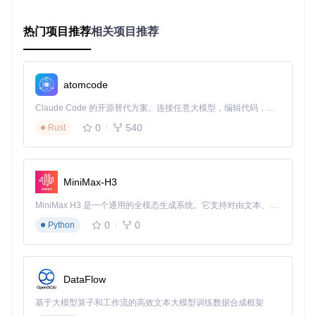
移动办公场景：续航优化方案
热门项目推荐
相关项目推荐
对于经常需要脱离电源使用的用户，续航焦虑是最常见的困
扰。该工具通过智能调节硬件参数，可实现续航时间的显著提
升。在实际测试中，一位经常出差的商务用户通过以下设置，
将13英寸华硕笔记本的办公续航从5小时延长至7.5小时：
atomcode
自动切换至"节能模式"，降低CPU功耗上限
Claude Code 的开源替代方案。连接任意大模型，编辑代码，运行命令，自动验证 — 全自动执行。用 Rust 构建，极致性能。 ｜ An open-source alternative to Claude Code. Connect any LLM, edit code, run commands, and verify changes — autonomously. Built in Rust for speed. Get Started
屏幕刷新率自动调整为60Hz
0
540
Rust
禁用独立显卡，仅使用集成显卡处理日常任务
键盘背光亮度降低至30%
这些调整通过软件的自动化规则设置，无需用户手动切换，系
MiniMax-H3
统会根据电源状态智能应用。
游戏娱乐场景：显卡智能切换
MiniMax H3 是一个通用的全模态生成系统。它支持对由文本、图像、视频和音频组成的多模态上下文进行统一理解，并能生成分辨率高达 2K、时长可达 15 秒的带原生立体声音频的视频。得益于面向任务泛化的系统设计，H3 在预训练阶段就已具备广泛的多模态上下文理解与生成能力，能够出色地执行复杂的多模态指令。
0
0
Python
游戏玩家往往需要在性能与温度之间寻找平衡。该工具提供的
显卡模式切换功能，允许用户根据游戏类型选择最适合的图形
处理方案：
极限模式
：独显直连模式，适合3A大作，提供最高图形性
DataFlow
能
基于大模型算子和工作流的高效文本大模型训练数据合成框架
优化模式
：根据负载自动切换显卡，平衡性能与功耗