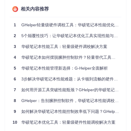
景不匹配
□轻微
□偶尔
相关内容推荐
如果你的答案中出现多个"严重"或"总是"，那么现有控制方案
可能已经成为设备性能的瓶颈。传统控制软件通常采用多层架
构设计，在提供丰富功能的同时也带来了资源消耗大、响应速
1
GHelper轻量级硬件调校工具：华硕笔记本性能优化完全指南
度慢等问题。
2
5个颠覆性技巧：让华硕笔记本优化工具实现性能与续航的完美平衡
解决方案：硬件底层控制技术的革新
3
华硕笔记本性能工具：轻量级硬件调校解决方案
针对上述痛点，一款专为华硕笔记本设计的开源控制工具应运
4
华硕笔记本如何摆脱臃肿控制软件？轻量替代工具实现性能优化新体验
而生。与传统方案相比，该工具采用直接与硬件交互的设计理
念，实现了三个关键突破：
5
华硕笔记本性能管理新选择：G-Helper全面解析
首先是
架构轻量化
，通过精简代码结构和优化资源调度，将内
存占用控制在12MB左右，仅为传统软件的1/8。其次是
响应即
6
3步解决华硕笔记本性能难题：从卡顿到流畅的硬件调校方案
时性
，从点击图标到功能生效的整个过程控制在1秒内，比传
统方案快5倍以上。最后是
功能精准化
，去除冗余功能模块，
7
如何用开源工具突破性能瓶颈？GHelper的华硕笔记本优化实战指南
保留核心控制逻辑，使操作更加直观高效。
8
GHelper：告别臃肿控制软件，华硕笔记本性能调校新选择
图1：软件主界面展示了性能模式选择、显卡模式控制和屏幕
9
如何解决华硕笔记本性能控制效率低下问题？GHelper的底层技术重构方案
刷新率调节等核心功能区域
10
华硕笔记本优化工具：轻量级硬件性能调校解决方案
场景应用：三种典型使用情境的优化方案