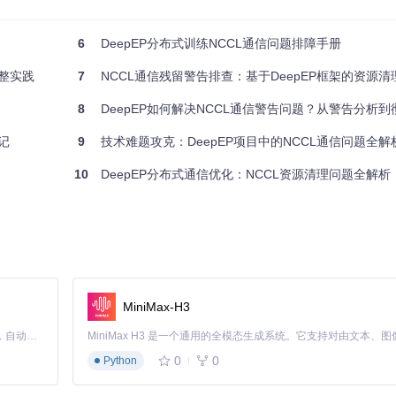
被正确执行，导致通信资源未释放。这与PyTorch 2.4+版本新增的进程
6
DeepEP分布式训练NCCL通信问题排障手册
完整实践
7
NCCL通信残留警告排查：基于DeepEP框架的资源
找到对应的显式销毁代码。DeepEP虽然主要使用NVSHMEM进行通信，
8
DeepEP如何解决NCCL通信警告问题？从警告分析到
建独立的通信上下文。若程序异常退出，这些上下文将无法通过正常途径
记
9
技术难题攻克：DeepEP项目中的NCCL通信问题全解
10
DeepEP分布式通信优化：NCCL资源清理问题全解析
证实了NCCL组件是问题根源。但这只是临时规避，而非根本解决。
MiniMax-H3
Claude Code 的开源替代方案。连接任意大模型，编辑代码，运行命令，自动验证 — 全自动执行。用 Rust 构建，极致性能。 ｜ An open-source alternative to Claude Code. Connect any LLM, edit code, run commands, and verify changes — autonomously. Built in Rust for speed. Get Started
0
0
Python