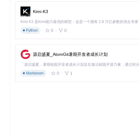
✅
验证效果
：NCCL相关警告立即消失，但会禁用部分分布式功
Kimi-K3
根本修复：资源生命周期管理
🛠️
进程组显式销毁
0
0
Python
修改测试脚本，在所有测试完成后添加清理逻辑：
# tests/test_intranode.py 末尾添加
源启盛夏_AtomGit暑期开发者成长计划
import
 torch.distributed 
as
if
 dist.is_initialized():

    dist.destroy_process_group()  
# 显式销毁NCCL进程组
0
1
Markdown
🛠️
通信库初始化优化
在
deep_ep/buffer.py
中添加条件初始化逻辑：
def
init_communication
(
use_nccl=
False
):

if
 use_nccl 
and
not
 dist.is_initialized():

        dist.init_process_group(backend=
'nccl'
)

# ... 原有逻辑 ...
✅
验证效果
：测试完成后无NCCL告警，分布式功能正常启用。