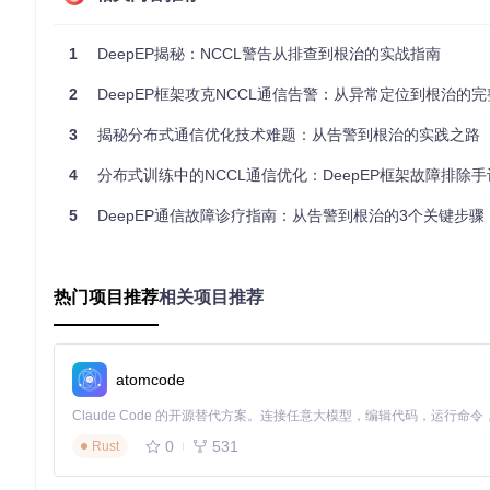
1️⃣
日志痕迹分析
通过NCCL调试日志发现，进程退出时
ncclCommDestroy
调用未
接相关。
1
DeepEP揭秘：NCCL警告从排查到根治的实战指南
2️⃣
代码路径追踪
2
DeepEP框架攻克NCCL通信告警：从异常定位到根治的
在
csrc/kernels/runtime.cu
中发现NCCL初始化逻辑，但未
下会自动启用NCCL依赖。
3
揭秘分布式通信优化技术难题：从告警到根治的实践之路
底层原理补充
：NCCL采用分布式初始化模式，每个进程会创
4
分布式训练中的NCCL通信优化：DeepEP框架故障排除手
系统资源泄漏警告。
5
DeepEP通信故障诊疗指南：从告警到根治的3个关键步骤
3️⃣
环境变量验证
通过设置
NVSHMEM_USE_NCCL=0
完全禁用NCCL后，警告消失，
解决方案：三级递进式修复策略
热门项目推荐
相关项目推荐
应急处理：快速抑制告警
🛠️
临时环境变量配置
atomcode
在测试脚本执行前设置：
0
531
Rust
export
 NVSHMEM_USE_NCCL=0
