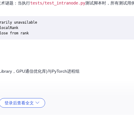
技术谜题：当执行
tests/test_intranode.py
测试脚本时，所有测试用例均
arily unavailable

ocalRank

ns Library，GPU通信优化库)与PyTorch进程组
登录后查看全文