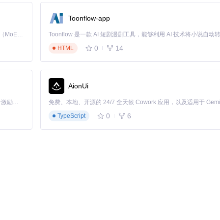
能。
Toonflow-app
Kimi K3 是Kimi能力最强的模型：这是一个拥有 2.8 万亿参数的混合专家（MoE）模型，具备原生视觉理解能力，并支持 100 万 token 的上下文窗口。
0
14
HTML
AionUi
「源启盛夏」暑期校园开发者成长计划旨在激活校园开源力量，通过积分激励、认证扶持、资源倾斜等形式，引导高校组织和开发者完成「入驻 — 建项目 — 做贡献 — 获认证 — 得资源」的完整闭环。无论你是想带领社团入驻平台的组织者，还是希望用代码贡献证明自己的开发者，都能在这里找到属于你的成长路径。
0
6
TypeScript