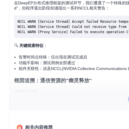
在DeepEP分布式推理框架的测试环节，我们遭遇了一个特殊的
d"，但程序退出阶段却涌现出一系列NCCL相关警告：
NCCL WARN [Service thread] Accept failed Resource tempor
NCCL WARN [Service thread] Could not receive type from l
🔍
关键线索特征
：
告警时间点特殊：仅出现在测试完成后
功能不影响：测试用例全部通过
组件关联性：涉及NCCL(NVIDIA Collective Communicatio
根因追溯：通信资源的"幽灵释放"
排查工具清单
环境变量监控
：
export NCCL_DEBUG=INFO
开启详细日志
进程资源跟踪
：
nvidia-smi
观察GPU进程状态
代码静态分析
：
grep -r "NCCL" csrc/
定位相关调用
测试框架调试
：
pytest --capture=no
禁用输出捕获
核心排查过程
相关内容推荐