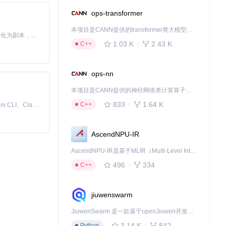
ops-transformer
本项目是CANN提供的transformer类大模型算子库，实现网络在NPU上加速计算。
Toonflow 是一款 AI 短剧漫剧工具，能够利用 AI 技术将小说自动转化为剧本，并结合 AI 生成的图片和视频，实现高效的短剧创作。借助 Toonflow，可以轻松完成从文字到影像的全流程，让短剧制作变得更加智能与便捷。
1.03 K
2.43 K
C++
ops-nn
本项目是CANN提供的神经网络类计算算子库，实现网络在NPU上加速计算。
833
1.64 K
C++
免费、本地、开源的 24/7 全天候 Cowork 应用，以及适用于 Gemini CLI、Claude Code、Codex、OpenCode、Qwen Code、Goose CLI、Auggie 等的 OpenClaw | 🌟 喜欢就点star吧
AscendNPU-IR
AscendNPU-IR是基于MLIR（Multi-Level Intermediate Representation）构建的，面向昇腾亲和算子编译时使用的中间表示，提供昇腾完备表达能力，通过编译优化提升昇腾AI处理器计算效率，支持通过生态框架使能昇腾AI处理器与深度调优
496
334
C++
jiuwenswarm
JiuwenSwarm 是一款基于openJiuwen开发的智能AI Agent，它能够将大语言模型的强大能力，通过你日常使用的各类通讯应用，直接延伸至你的指尖。
3.14 K
842
Python