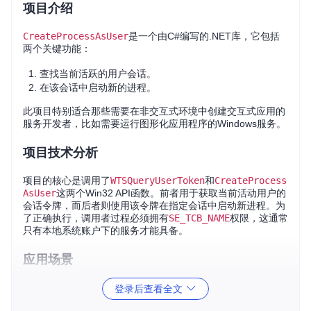
项目介绍
CreateProcessAsUser
是一个由C#编写的.NET库，它包括
两个关键功能：
查找当前活跃的用户会话。
在该会话中启动新的进程。
此项目特别适合那些需要在非交互式环境中创建交互式应用的
服务开发者，比如需要运行图形化应用程序的Windows服务。
项目技术分析
项目的核心是调用了
WTSQueryUserToken
和
CreateProcess
AsUser
这两个Win32 API函数。前者用于获取当前活动用户的
会话令牌，而后者则使用该令牌在指定会话中启动新进程。为
了正确执行，调用者过程必须拥有
SE_TCB_NAME
权限，这通常
只有本地系统账户下的服务才能具备。
应用场景
登录后查看全文
Windows服务启动GUI应用
：作为服务运行的程序可以借
助
CreateProcessAsUser
启动用户界面，如设置向导、配