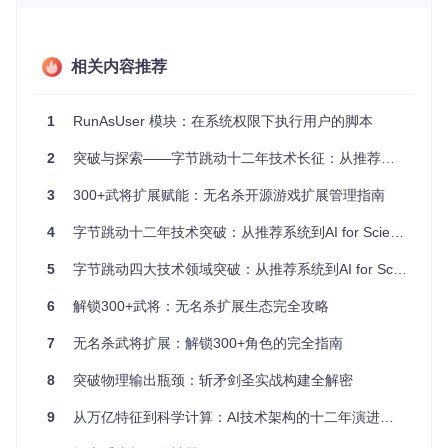
置工具等。
跨会话操作
：在多用户环境中，你需要在一个用户会话中启
动另一个用户的程序。
相关内容推荐
安全控制
：通过限制特定进程的用户权限来提高安全性。
项目特点
1
RunAsUser 模块：在系统权限下执行用户的脚本
简单易用
：只用一行代码
ProcessExtensions.StartPro
2
突破与探索——字节跳动十二年技术长征：从推荐系统到AI for Science的创新之路
cessAsCurrentUser("calc.exe");
即可启动新的进程。
兼容性好
：支持.NET Framework 4.8和.NET 8.0，适应不
3
300+武将扩展赋能：无名杀开源游戏扩展管理指南
同版本的Windows环境。
4
演示示例
字节跳动十二年技术突破：从推荐系统到AI for Science的创新之路
：提供了
DemoService
和
DemoModernService
两
个示例项目，帮助快速理解和使用。
5
字节跳动四大技术领域突破：从推荐系统到AI for Science的创新实践
维护开放
：虽然原作者已不再积极维护，但正在寻找有热情
的合作者共同维护此项目，保证社区的持续支持。
6
解锁300+武将：无名杀扩展生态完全攻略
如果你在寻找解决Windows环境下服务启动图形界面问题的方
7
无名杀武将扩展：解锁300+角色的完全指南
法，或者想要深入研究Win32 API的应用，
CreateProcessAs
User
无疑是一个值得尝试的开源项目。现在就加入并探索它的
无限潜力吧！
8
突破物理输出瓶颈：斩矛剑圣实战构建全解密
9
从万亿特征到科学计算：AI技术架构的十二年演进与突破