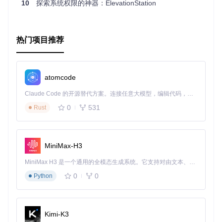
10
探索系统权限的神器：ElevationStation
热门项目推荐
atomcode
Claude Code 的开源替代方案。连接任意大模型，编辑代码，运行命令，自动验证 — 全自动执行。用 Rust 构建，极致性能。 ｜ An open-source alternative to Claude Code. Connect any LLM, edit code, run commands, and verify changes — autonomously. Built in Rust for speed. Get Started
0
531
Rust
MiniMax-H3
MiniMax H3 是一个通用的全模态生成系统。它支持对由文本、图像、视频和音频组成的多模态上下文进行统一理解，并能生成分辨率高达 2K、时长可达 15 秒的带原生立体声音频的视频。得益于面向任务泛化的系统设计，H3 在预训练阶段就已具备广泛的多模态上下文理解与生成能力，能够出色地执行复杂的多模态指令。
0
0
Python
Kimi-K3