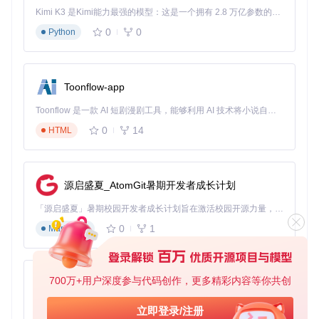
Kimi K3 是Kimi能力最强的模型：这是一个拥有 2.8 万亿参数的混合专家（MoE）模型，具备原生视觉理解能力，并支持 100 万 token 的上下文窗口。
0
0
Python
Toonflow-app
Toonflow 是一款 AI 短剧漫剧工具，能够利用 AI 技术将小说自动转化为剧本，并结合 AI 生成的图片和视频，实现高效的短剧创作。借助 Toonflow，可以轻松完成从文字到影像的全流程，让短剧制作变得更加智能与便捷。
0
14
HTML
源启盛夏_AtomGit暑期开发者成长计划
「源启盛夏」暑期校园开发者成长计划旨在激活校园开源力量，通过积分激励、认证扶持、资源倾斜等形式，引导高校组织和开发者完成「入驻 — 建项目 — 做贡献 — 获认证 — 得资源」的完整闭环。无论你是想带领社团入驻平台的组织者，还是希望用代码贡献证明自己的开发者，都能在这里找到属于你的成长路径。
0
1
Markdown
700万+用户深度参与代码创作，更多精彩内容等你共创
AionUi
免费、本地、开源的 24/7 全天候 Cowork 应用，以及适用于 Gemini CLI、Claude Code、Codex、OpenCode、Qwen Code、Goose CLI、Auggie 等的 OpenClaw | 🌟 喜欢就点star吧
立即登录/注册