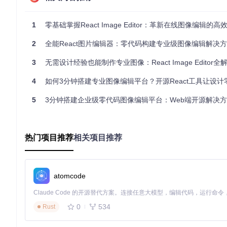
这一系统允许用户将不同类型的元素无缝组合，创建丰富多样的
2. 高效编辑工作流
1
零基础掌握React Image Editor：革新在线图像编辑的
🔄
撤销/重做
：完整的操作历史记录，支持无限次步骤回溯
2
📋
复制粘贴
全能React图片编辑器：零代码构建专业级图像编辑解决
：跨标签页的元素复制功能，提高复用效率
🖱️
拖拽操作
：直观的拖放界面，降低操作复杂度
3
无需设计经验也能制作专业图像：React Image Editor全
🎨
颜色管理
：智能颜色选择器与色板记忆功能，确保色彩一致
通过优化编辑流程，该工具将常见操作的步骤减少了40%，显著
4
如何3分钟搭建专业图像编辑平台？开源React工具让设计
3. 多标签页管理系统
5
3分钟搭建企业级零代码图像编辑平台：Web端开源解决
📑
标签页创建
：支持同时打开多个编辑项目，实现多任务并行
💾
自动保存
：实时保存编辑状态，避免意外丢失工作成果
🔄
快速切换
：一键在不同项目间切换，保持思维连贯性
热门项目推荐
📊
独立状态
：每个标签页拥有独立的历史记录和编辑环境
相关项目推荐
多标签页数据结构示意图，展示Canvas、Tab、Data和Histor
atomcode
4. 灵活导出选项
💾
多种格式
：支持PNG、JPEG等主流图像格式导出
0
534
Rust
📏
区域选择
：可选择导出整个画布或特定框架区域
🔧
质量控制
：提供图像质量调节选项，平衡文件大小与清晰度