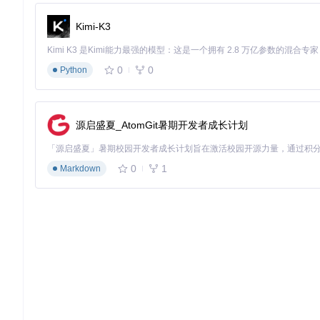
🚀
快速导出
：优化的导出算法，减少等待时间
Kimi-K3
应用场景：从个人创作到商业应用
社交媒体内容创作
0
0
Python
一位美食博主需要为她的食谱创建吸引人的封面图片。使用React 
应用滤镜增强视觉效果。多标签页功能让她可以同时为一周的食
切换多个应用程序。
源启盛夏_AtomGit暑期开发者成长计划
电商商品图片处理
一家小型电商企业需要快速处理大量商品图片。通过React Ima
框架功能允许将产品图片放置在统一的模板中，确保整个网站的
0
1
Markdown
教育资源制作
教师可以使用该工具创建教学材料，如信息图表、课堂活动单和
学图形。多标签页功能方便同时准备不同课程的材料，历史记录
企业内部文档美化
人力资源部门需要为新员工创建入职手册。使用React Image 
释公司结构和流程。导出功能可以将设计好的页面合并为PDF文
实践指南：从零开始的图像编辑之旅