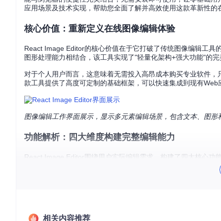
应用场景及技术实现，帮助您全面了解并高效使用这款革新性的
核心价值：重新定义在线图像编辑体验
React Image Editor的核心价值在于它打破了传统图像编
图形处理能力相结合，该工具实现了"轻量化架构+强大功能"的完
对于个人用户而言，这意味着无需投入高昂成本购买专业软件，
款工具提供了高度可定制的基础框架，可以快速集成到现有Web
图像编辑工作界面展示，显示多元素编辑场景，包含文本、图形
功能解析：四大维度构建完整编辑能力
React Image Editor围绕用户实际编辑需求，构建了四大
1. 多元素创作系统
🖼️
图像处理
：支持多格式图片导入、裁剪、旋转和滤镜应用
⭐
形状工具
：提供基础几何图形、自定义路径绘制功能
🔤
文本编辑
：多字体支持、段落排版和文字效果调整
🎭
图标库
：集成Bootstrap图标库，支持图标拖拽和样式调整
相关内容推荐