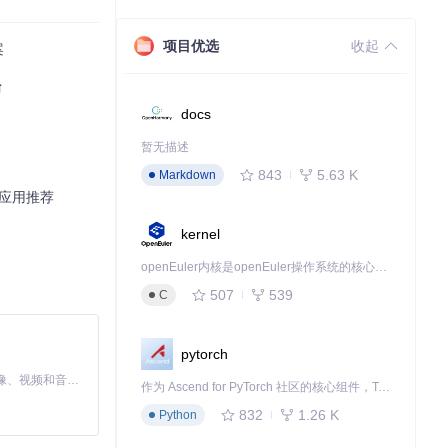
项目优选
收起
案
台
docs
暂无描述
843
5.63 K
Markdown
析与应用推荐
kernel
openEuler内核是openEuler操作系统的核心，既是系统性能与稳定性的基石，也是连接处理器、设备与服务的桥梁。
507
539
C
pytorch
MiniMax H3 是一个通用的全模态生成系统。它支持对由文本、图像、视频和音频组成的多模态上下文进行统一理解，并能生成分辨率高达 2K、时长可达 15 秒的带原生立体声音频的视频。得益于面向任务泛化的系统设计，H3 在预训练阶段就已具备广泛的多模态上下文理解与生成能力，能够出色地执行复杂的多模态指令。
作为 Ascend for PyTorch 社区的核心组件，TorchNPU 是昇腾专为 PyTorch 打造的深度学习适配插件，使 PyTorch 框架能够直接调用昇腾 NPU，为开发者提供昇腾 AI 处理器的超强算力。
832
1.26 K
Python