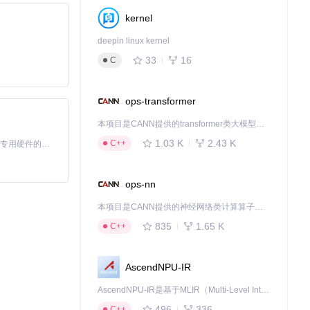
kernel
deepin linux kernel
33
16
C
创建装饰元素，并
器中完成，无需
ops-transformer
本项目是CANN提供的transformer类大模型算子库，实现网络在NPU上加速计算。
1.03 K
2.43 K
C++
基于Python的Xiaozhi AI，适用于想要完整Xiaozhi体验而无需拥有专用硬件的用户。
、优化色彩平衡。
片。
ops-nn
助创建直观的教
本项目是CANN提供的神经网络类计算算子库，实现网络在NPU上加速计算。
835
1.65 K
C++
流程图和图标来解
AscendNPU-IR
AscendNPU-IR是基于MLIR（Multi-Level Intermediate Representation）构建的，面向昇腾亲和算子编译时使用的中间表示，提供昇腾完备表达能力，通过编译优化提升昇腾AI处理器计算效率，支持通过生态框架使能昇腾AI处理器与深度调优
496
336
C++