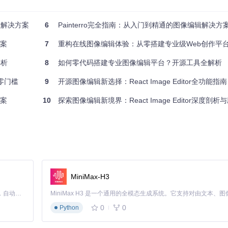
视觉内容，从简单的社交媒体配图到复杂的信息图表都能轻松应对。
高效解决方案
6
Painterro完全指南：从入门到精通的图像编辑解决方
方案
7
重构在线图像编辑体验：从零搭建专业级Web创作平
解析
8
如何零代码搭建专业图像编辑平台？开源工具全解析
性
提升了创作效率。
零门槛
9
开源图像编辑新选择：React Image Editor全功能指南
方案
10
探索图像编辑新境界：React Image Editor深度剖
处理
y的层级关系
MiniMax-H3
Claude Code 的开源替代方案。连接任意大模型，编辑代码，运行命令，自动验证 — 全自动执行。用 Rust 构建，极致性能。 ｜ An open-source alternative to Claude Code. Connect any LLM, edit code, run commands, and verify changes — autonomously. Built in Rust for speed. Get Started
0
0
Python