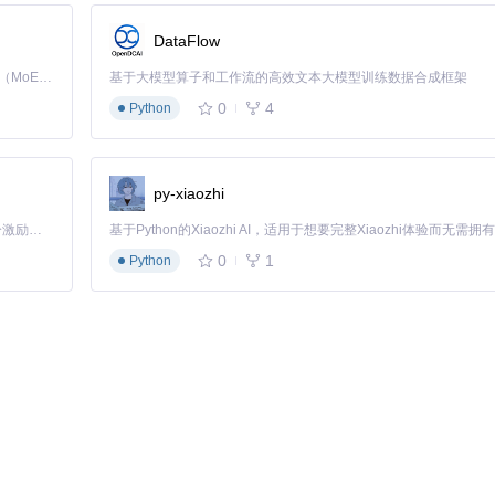
DataFlow
Kimi K3 是Kimi能力最强的模型：这是一个拥有 2.8 万亿参数的混合专家（MoE）模型，具备原生视觉理解能力，并支持 100 万 token 的上下文窗口。
基于大模型算子和工作流的高效文本大模型训练数据合成框架
0
4
Python
Image Editor，她可以导入食物照片，添加文字标题，使用形状工具
谱创建不同封面，颜色记忆功能确保所有图片风格统一。整个过程在浏览
py-xiaozhi
「源启盛夏」暑期校园开发者成长计划旨在激活校园开源力量，通过积分激励、认证扶持、资源倾斜等形式，引导高校组织和开发者完成「入驻 — 建项目 — 做贡献 — 获认证 — 得资源」的完整闭环。无论你是想带领社团入驻平台的组织者，还是希望用代码贡献证明自己的开发者，都能在这里找到属于你的成长路径。
ge Editor的批量操作功能，他们可以统一调整图片尺寸、添加品牌水印
视觉一致性。导出功能可以根据不同平台需求，生成不同尺寸和格式的图
0
1
Python
演示文稿配图。文本工具支持多种字体和排版选项，形状和图标库可以帮
功能则允许尝试不同设计方案并随时回溯。
Editor，他们可以设计统一的页面模板，添加公司logo和品牌色彩，插入
档，便于分发和打印。