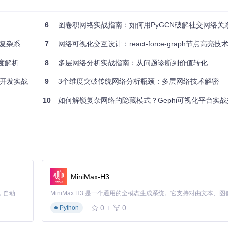
数据存储
6
图卷积网络实战指南：如何用PyGCN破解社交网络关
统建模难题
7
网络可视化交互设计：react-force-graph节点高亮
度解析
8
多层网络分析实战指南：从问题诊断到价值转化
户发布一条动态时，数据是如何在系统中流转的？从前端表单提交，到后
开发实战
9
3个维度突破传统网络分析瓶颈：多层网络技术解密
l-network/raw/d99ef7b3c56599e95db7b3d14bbcda76ec3e6714/screens
10
如何解锁复杂网络的隐藏模式？Gephi可视化平台实战
es)
一价值的关键。该系统包含三大核心功能：
内容形式
MiniMax-H3
Claude Code 的开源替代方案。连接任意大模型，编辑代码，运行命令，自动验证 — 全自动执行。用 Rust 构建，极致性能。 ｜ An open-source alternative to Claude Code. Connect any LLM, edit code, run commands, and verify changes — autonomously. Built in Rust for speed. Get Started
0
0
Python
及如何高效加载长评论列表，避免影响页面性能。