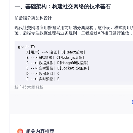
一、基础架构：构建社交网络的技术基石
前后端分离架构设计
现代社交网络应用普遍采用前后端分离架构，这种设计模式将用
验，后端专注数据处理与业务规则，二者通过API接口进行通信
graph TD

    A[用户] -->|交互| B[React前端]

    B -->|API请求| C[Node.js后端]

    C -->|数据操作| D[MongoDB数据库]

    C -->|实时通信| E[Socket.io服务]

    D -->|数据返回| C

核心技术栈解析
社交网络应用的技术选型直接影响系统性能与开发效率。值得注
技术领域
选用技术
核心优势
前端框架
组件化开发，状态统一管理
React + Redux
后端框架
非阻塞I/O，高并发处理能力
Node.js + Express
相关内容推荐