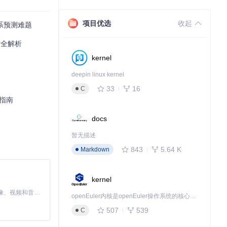
项目优选
收起
系预测难题
技术全解析
kernel
端数据验证，再
deepin linux kernel
33
16
C
hots/Screensho
指南
docs
暂无描述
843
5.64 K
Markdown
kernel
MiniMax H3 是一个通用的全模态生成系统。它支持对由文本、图像、视频和音频组成的多模态上下文进行统一理解，并能生成分辨率高达 2K、时长可达 15 秒的带原生立体声音频的视频。得益于面向任务泛化的系统设计，H3 在预训练阶段就已具备广泛的多模态上下文理解与生成能力，能够出色地执行复杂的多模态指令。
openEuler内核是openEuler操作系统的核心，既是系统性能与稳定性的基石，也是连接处理器、设备与服务的桥梁。
507
539
C