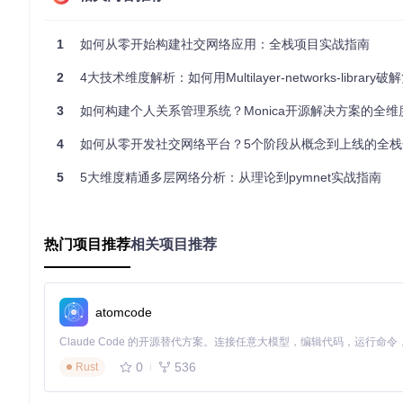
数据库
灵活的文档结构，适合社交
MongoDB
实时通信
双向通信，低延迟消息传递
Socket.io
1
如何从零开始构建社交网络应用：全栈项目实战指南
身份验证
无状态认证，跨域支持
JWT
2
4大技术维度解析：如何用Multilayer-networks-library破解复杂系
数据流设计
3
如何构建个人关系管理系统？Monica开源解决方案的全维
社交网络的流畅体验依赖于高效的数据流设计。尝试思考，当用
到数据库存储和实时推送，每个环节都需要精心设计。
4
如何从零开发社交网络平台？5个阶段从概念到上线的全栈
![社交平台UI设计](https://raw.gitcode.com/gh_mirrors/so/socia
5
5大维度精通多层网络分析：从理论到pymnet实战指南
t from 2020-02-29 19-07-06.png?utm_source=gitcode_repo_fil
二、核心功能：打造丰富的社交体验
热门项目推荐
相关项目推荐
用户互动系统
社交网络的核心价值在于连接人与人，用户互动系统则是实现这
动态发布
：支持图文混排，地理位置标记，话题标签等丰富的
atomcode
互动功能
：点赞、评论、转发构成完整的内容互动链条
关注机制
：建立用户间的关系网络，形成个性化内容流
0
536
Rust
💡 提示：在设计评论系统时，需考虑嵌套回复的实现方式，以