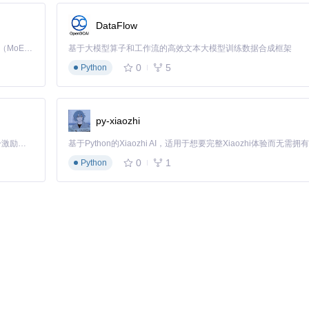
互动。本项目通过Socket.io实现了两大实时功能：
DataFlow
Kimi K3 是Kimi能力最强的模型：这是一个拥有 2.8 万亿参数的混合专家（MoE）模型，具备原生视觉理解能力，并支持 100 万 token 的上下文窗口。
基于大模型算子和工作流的高效文本大模型训练数据合成框架
0
5
Python
l-network/raw/d99ef7b3c56599e95db7b3d14bbcda76ec3e6714/screens
es)
py-xiaozhi
以基于以下策略实现：
「源启盛夏」暑期校园开发者成长计划旨在激活校园开源力量，通过积分激励、认证扶持、资源倾斜等形式，引导高校组织和开发者完成「入驻 — 建项目 — 做贡献 — 获认证 — 得资源」的完整闭环。无论你是想带领社团入驻平台的组织者，还是希望用代码贡献证明自己的开发者，都能在这里找到属于你的成长路径。
0
1
Python
：
e，并安装ESLint、Prettier等插件提升代码质量