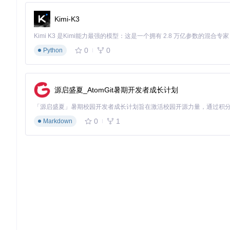
实时通信模块
实时性是现代社交应用的重要特性，它让用户能够即时获取信息并进行
Kimi-K3
实时聊天
：支持一对一私密对话，消息状态同步
通知系统
：即时推送互动提醒、关注通知等重要信息
0
0
Python
![用户互动流程图](https://raw.gitcode.com/gh_mirrors/so/socia
t from 2020-02-29 19-07-23.png?utm_source=gitcode_repo_fil
源启盛夏_AtomGit暑期开发者成长计划
内容推荐引擎
随着用户数量增长，内容发现变得越来越重要。简易推荐系统可
0
1
Markdown
热门内容
：根据互动量和时间戳推荐近期受欢迎的动态
兴趣标签
：分析用户行为，推荐相关话题内容
社交关系
：优先展示关注用户的最新动态
三、实践指南：从零开始搭建社交平台
开发环境配置
搭建开发环境是项目启动的第一步，你需要准备以下工具和环境
代码编辑器
：选择支持React和Node.js的编辑器，如VS Cod