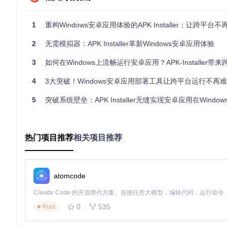
graph TD

    A[Windows内核] -->|资源分配| B[AppContainer隔离层]

1
重构Windows安卓应用体验的APK Installer：让跨平台不再
    B --> C[安卓运行时环境]

    C --> D[APK应用]

2
无需模拟器：APK Installer革新Windows安卓应用体验
    B -->|权限控制| E[系统API接口]

3
如何在Windows上流畅运行安卓应用？APK-Installer带来跨
这种架构实现了四重隔离：文件系统隔离、注册表隔离、网络隔
4
3大突破！Windows安卓应用部署工具让跨平台运行不再难
无法突破沙箱边界。
5
突破系统壁垒：APK Installer无缝实现安卓应用在Windows系统
2.2 架构兼容性引擎：一次编译，多平台运行
工具内置的架构适配模块可自动检测设备硬件信息，通过动态指令转
译"，将安卓应用的指令即时转换为Windows可执行的代码，性
热门项目推荐
相关项目推荐
2.3 权限解析系统：让应用权限"透明可见"
传统安装流程中，用户往往在不了解权限详情的情况下盲目授权。APK
级：
atomcode
图：APK Installer权限确认界面，清晰展示应用所需权限及
0
535
Rust
高危权限（如通讯录访问、短信发送）会以红色警示，并提供详细