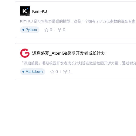
三、实践指南：双模式操作流程全解析
Kimi-K3
3.1 新手模式：三步完成应用安装
准备工作
：
0
0
Python
确认系统版本为Windows 10 Build 17763或更高
开启"开发者模式"（设置→更新和安全→开发者选项）
确保至少400MB可用存储空间
源启盛夏_AtomGit暑期开发者成长计划
安装步骤
：
0
1
Markdown
获取项目文件
git 
clone
证书配置 运行项目根目录下的
Install.ps1
脚本，在证书导
图：证书导入向导，选择本地计算机存储位置以确保所有用户均可使用APK
应用安装
启动APK Installer