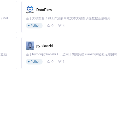
DataFlow
Kimi K3 是Kimi能力最强的模型：这是一个拥有 2.8 万亿参数的混合专家（MoE）模型，具备原生视觉理解能力，并支持 100 万 token 的上下文窗口。
基于大模型算子和工作流的高效文本大模型训练数据合成框架
0
4
Python
py-xiaozhi
「源启盛夏」暑期校园开发者成长计划旨在激活校园开源力量，通过积分激励、认证扶持、资源倾斜等形式，引导高校组织和开发者完成「入驻 — 建项目 — 做贡献 — 获认证 — 得资源」的完整闭环。无论你是想带领社团入驻平台的组织者，还是希望用代码贡献证明自己的开发者，都能在这里找到属于你的成长路径。
0
1
Python
入向导中选择"本地计算机"存储位置：
 Installer