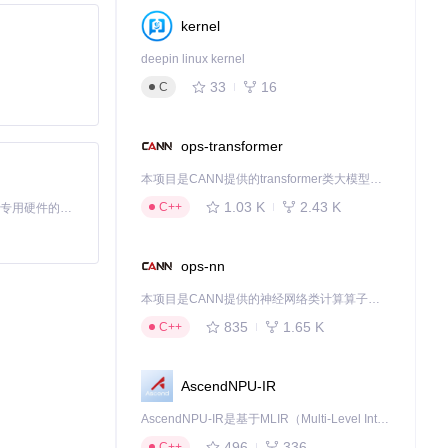
kernel
deepin linux kernel
33
16
C
ops-transformer
本项目是CANN提供的transformer类大模型算子库，实现网络在NPU上加速计算。
1.03 K
2.43 K
C++
基于Python的Xiaozhi AI，适用于想要完整Xiaozhi体验而无需拥有专用硬件的用户。
ops-nn
本项目是CANN提供的神经网络类计算算子库，实现网络在NPU上加速计算。
835
1.65 K
C++
AscendNPU-IR
AscendNPU-IR是基于MLIR（Multi-Level Intermediate Representation）构建的，面向昇腾亲和算子编译时使用的中间表示，提供昇腾完备表达能力，通过编译优化提升昇腾AI处理器计算效率，支持通过生态框架使能昇腾AI处理器与深度调优
496
336
C++