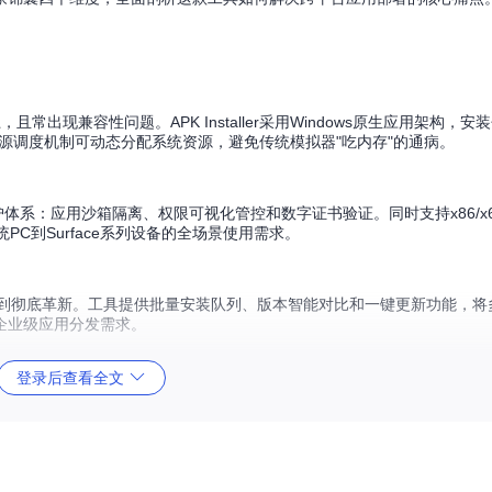
出现兼容性问题。APK Installer采用Windows原生应用架构，安
资源调度机制可动态分配系统资源，避免传统模拟器"吃内存"的通病。
防护体系：应用沙箱隔离、权限可视化管控和数字证书验证。同时支持x86/x64
从传统PC到Surface系列设备的全场景使用需求。
ller中得到彻底革新。工具提供批量安装队列、版本智能对比和一键更新功能，
企业级应用分发需求。
登录后查看全文
术实现应用隔离，原理类似于现实中的"玻璃展示柜"——应用在独立空间内运行，既能正