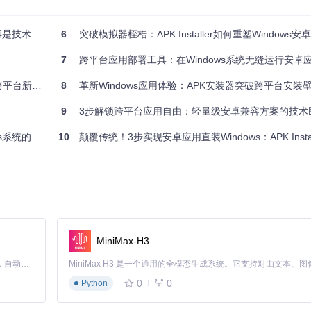
是技术壁垒
6
突破模拟器桎梏：APK Installer如何重塑Windows
7
跨平台应用部署工具：在Windows系统无缝运行安卓
平台新体验
8
革新Windows应用体验：APK安装器突破跨平台安装
离和进程隔离。每个应用拥有独立的虚拟文件系统，即使恶意应用尝试写
9
3步解锁跨平台应用自由：轻量级安卓兼容方案的技术
的高效部署
10
颠覆传统！3步实现安卓应用直装Windows：APK Installe
换技术，使ARM架构的APK文件能在x86设备上高效运行。这一过程类
能损耗控制在10%以内。
 Installer的权限解析引擎会深度扫描APK文件，提取权限清单并分
MiniMax-H3
Claude Code 的开源替代方案。连接任意大模型，编辑代码，运行命令，自动验证 — 全自动执行。用 Rust 构建，极致性能。 ｜ An open-source alternative to Claude Code. Connect any LLM, edit code, run commands, and verify changes — autonomously. Built in Rust for speed. Get Started
风险等级，帮助用户做出明智选择
0
0
Python
的权限用途说明，让用户真正掌握"知情权"与"选择权"。