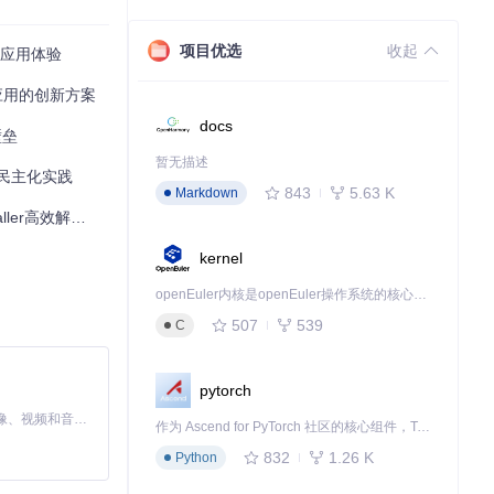
项目优选
收起
安卓应用体验
应用的创新方案
docs
壁垒
暂无描述
入敏感数据，也
民主化实践
843
5.63 K
Markdown
r高效解决方案
kernel
似于"实时翻
openEuler内核是openEuler操作系统的核心，既是系统性能与稳定性的基石，也是连接处理器、设备与服务的桥梁。
507
539
C
类标注风险等
pytorch
MiniMax H3 是一个通用的全模态生成系统。它支持对由文本、图像、视频和音频组成的多模态上下文进行统一理解，并能生成分辨率高达 2K、时长可达 15 秒的带原生立体声音频的视频。得益于面向任务泛化的系统设计，H3 在预训练阶段就已具备广泛的多模态上下文理解与生成能力，能够出色地执行复杂的多模态指令。
作为 Ascend for PyTorch 社区的核心组件，TorchNPU 是昇腾专为 PyTorch 打造的深度学习适配插件，使 PyTorch 框架能够直接调用昇腾 NPU，为开发者提供昇腾 AI 处理器的超强算力。
832
1.26 K
Python